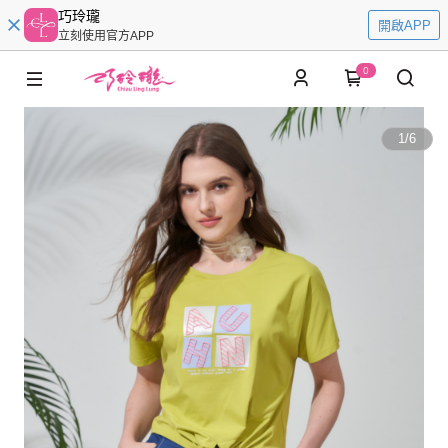
巧玲瓏
開啟APP
立刻使用官方APP
0
1
/
6