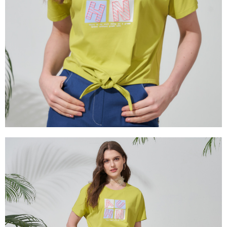
3.完整用戶服務條款，請詳閱以下連結：
https://oppay.tw/userRule
【注意事項】
１．透過由恩沛科技股份有限公司提供之「AFTEE先享後付」服務完成之交
易，需依本服務之必要範圍內提供個人資料，並將交易相關給付款項請求債
權轉讓予恩沛科技股份有限公司。
２．關於個人資料處理事宜，請瀏覽以下網址：
https://aftee.tw/terms/#terms3
３．未成年的使用者請事先徵得法定代理人或監護人之同意方可使用
「AFTEE先享後付」，若未經同意申辦者引起之損失，本公司不負相關責
任。
４．使用「AFTEE先享後付」時，將依據個別帳號之用戶狀況，依本公司即
時審查核予不同之上限額度；若仍有額度不足之情形，本公司將視審查結果
請求用戶進行身份認證。
５．嚴禁一人註冊多個帳號或使用他人資訊註冊。若發現惡意使用之情形，
恩沛科技股份有限公司將有權停止該用戶之使用額度並採取法律行動。