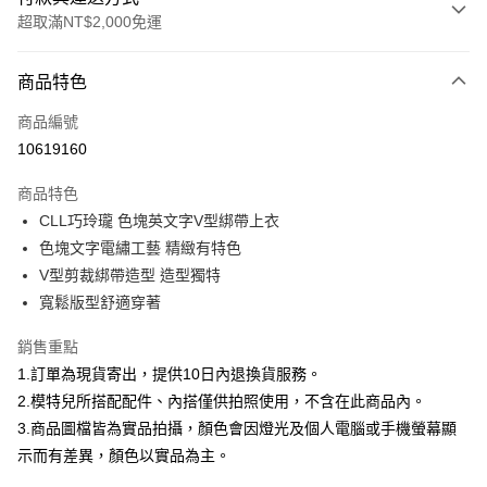
超取滿NT$2,000免運
付款方式
商品特色
信用卡一次付款
商品編號
信用卡分期付款
10619160
3 期 0 利率 每期
NT$232
21家銀行
商品特色
合作金庫商業銀行
第一商業銀行
超商取貨付款
CLL巧玲瓏 色塊英文字V型綁帶上衣
華南商業銀行
彰化商業銀行
色塊文字電繡工藝 精緻有特色
LINE Pay
上海商業儲蓄銀行
台北富邦商業銀行
國泰世華商業銀行
兆豐國際商業銀行
V型剪裁綁帶造型 造型獨特
Apple Pay
臺灣中小企業銀行
台中商業銀行
寬鬆版型舒適穿著
匯豐（台灣）商業銀行
華泰商業銀行
街口支付
聯邦商業銀行
遠東國際商業銀行
銷售重點
元大商業銀行
永豐商業銀行
悠遊付
1.訂單為現貨寄出，提供10日內退換貨服務。
玉山商業銀行
星展（台灣）商業銀行
2.模特兒所搭配配件、內搭僅供拍照使用，不含在此商品內。
台新國際商業銀行
中國信託商業銀行
Google Pay
3.商品圖檔皆為實品拍攝，顏色會因燈光及個人電腦或手機螢幕顯
台灣樂天信用卡公司
全盈+PAY
示而有差異，顏色以實品為主。