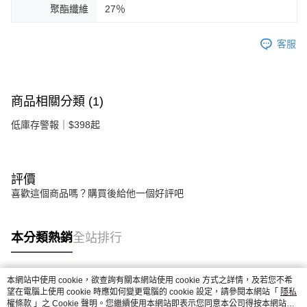
聚酯纖維
27％
客服
商品相關分類 (1)
低庫存警報｜$398起
評價
喜歡這個商品嗎？購買後給他一個好評吧
本分類熱銷
全站排行
本網站中使用 cookie，欲查詢有關本網站使用 cookie 方式之詳情，及若您不希
熱門標籤
望在電腦上使用 cookie 時應如何變更電腦的 cookie 設定，請參閱本網站「
隱私
權條款
」之 Cookie 聲明。您繼續使用本網站即表示您同意本公司得按本網站使