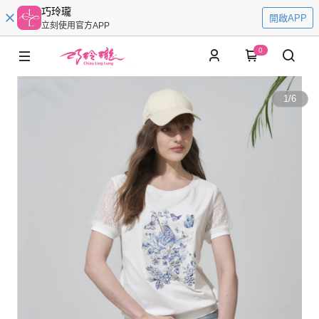
巧玲瓏
開啟APP
立刻使用官方APP
0
1
/
6