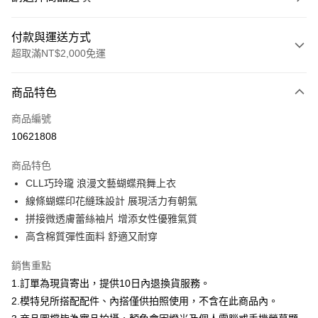
付款與運送方式
超取滿NT$2,000免運
付款方式
商品特色
信用卡一次付款
商品編號
信用卡分期付款
10621808
3 期 0 利率 每期
NT$626
21家銀行
商品特色
合作金庫商業銀行
第一商業銀行
超商取貨付款
CLL巧玲瓏 浪漫文藝蝴蝶飛舞上衣
華南商業銀行
彰化商業銀行
線條蝴蝶印花縫珠設計 展現活力有朝氣
LINE Pay
上海商業儲蓄銀行
台北富邦商業銀行
國泰世華商業銀行
兆豐國際商業銀行
拼接微透膚蕾絲袖片 增添女性優雅氣質
Apple Pay
臺灣中小企業銀行
台中商業銀行
高含棉質彈性面料 舒適又耐穿
匯豐（台灣）商業銀行
華泰商業銀行
街口支付
聯邦商業銀行
遠東國際商業銀行
銷售重點
元大商業銀行
永豐商業銀行
悠遊付
1.訂單為現貨寄出，提供10日內退換貨服務。
玉山商業銀行
星展（台灣）商業銀行
2.模特兒所搭配配件、內搭僅供拍照使用，不含在此商品內。
台新國際商業銀行
中國信託商業銀行
Google Pay