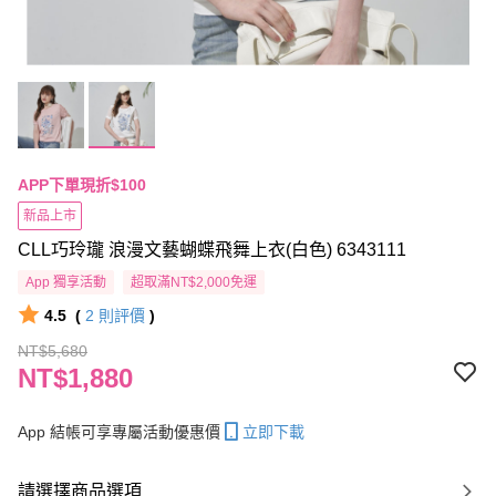
APP下單現折$100
新品上市
CLL巧玲瓏 浪漫文藝蝴蝶飛舞上衣(白色) 6343111
App 獨享活動
超取滿NT$2,000免運
4.5
(
2
則評價
)
NT$5,680
NT$1,880
App 結帳可享專屬活動優惠價
立即下載
請選擇商品選項