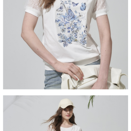
2.基於同意付款使用「大哥付你分期」之契約關係目的，商店將以您的個人
※ 交易是否成功請以「AFTEE先享後付 」之結帳頁面顯示為準，若有關於
資料（包含姓名、電話或地址）提供予台灣大哥大進項蒐集、處理及利用，
是否繳費成功／繳費後需取消欲退款等相關疑問，請聯繫「AFTEE先享後付
由本公司與您本人進行分期帳單所需資料之確認、核對及更正。
客戶支援中心」
https://netprotections.freshdesk.com/support/home
3.完整用戶服務條款，請詳閱以下連結：
https://oppay.tw/userRule
【注意事項】
１．透過由恩沛科技股份有限公司提供之「AFTEE先享後付」服務完成之交
易，需依本服務之必要範圍內提供個人資料，並將交易相關給付款項請求債
權轉讓予恩沛科技股份有限公司。
２．關於個人資料處理事宜，請瀏覽以下網址：
https://aftee.tw/terms/#terms3
３．未成年的使用者請事先徵得法定代理人或監護人之同意方可使用
「AFTEE先享後付」，若未經同意申辦者引起之損失，本公司不負相關責
任。
４．使用「AFTEE先享後付」時，將依據個別帳號之用戶狀況，依本公司即
時審查核予不同之上限額度；若仍有額度不足之情形，本公司將視審查結果
請求用戶進行身份認證。
５．嚴禁一人註冊多個帳號或使用他人資訊註冊。若發現惡意使用之情形，
恩沛科技股份有限公司將有權停止該用戶之使用額度並採取法律行動。