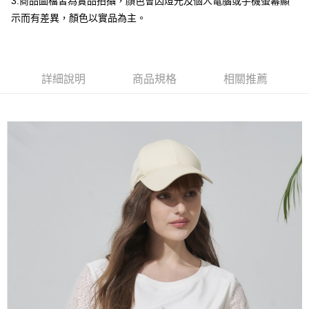
3.商品圖檔皆為實品拍攝，顏色會因燈光及個人電腦或手機螢幕顯
台灣樂天信用卡公司
全盈+PAY
示而有差異，顏色以實品為主。
大哥付你分期
相關說明
【大哥付你分期使用說明】
詳細說明
商品規格
相關推薦
AFTEE先享後付
1.本服務由台灣大哥大提供，台灣大哥大用戶可立即使用無須另外申請。
2.付款方式選擇「大哥付你分期」，訂單成立後會自動跳轉到大哥付的交易
相關說明
流程，驗證手機門號後，選擇欲分期的期數、繳款截止日，確認付款後即完
【關於「AFTEE先享後付」】
成交易。
ATM付款
AFTEE先享後付是「在收到商品之後才付款」的支付方式。 讓您購物簡單
3.實際核准額度、可分期數及費用金額請依後續交易確認頁面所載為準。
便利好安心！
4.訂單成立30分鐘內，如未前往確認交易或遇審核未通過，訂單將自動取
１．簡單：不需註冊會員、不需綁卡、不需儲值。
運送方式
消。如遇「轉專審核」未通過狀況，表示未達大哥付你分期系統評分，恕無
２．便利：只要手機號碼，簡訊認證，即可結帳。
法說明評估內容。
３．安心：先確認商品／服務後，再付款。
全家取貨付款
【繳款方式說明】
1.分期款項不併入電信帳單，「大哥付你分期」於每月結算日後寄送繳費提
每筆NT$120，滿NT$2,000(含以上)免運費
【「AFTEE先享後付」結帳流程】
醒簡訊。
１．於結帳方式選擇「AFTEE先享後付」後，將跳轉至「AFTEE先享後付」
2.透過簡訊連結打開帳單後，可選擇「超商條碼／台灣大直營門市／銀行轉
7-11取貨付款
結帳頁面，進行簡訊認證並確認金額後，即可完成結帳。
帳／街口支付／iPASS MONEY」等通路繳費。
２．訂單成立數日內，您將收到繳費通知簡訊。
每筆NT$120，滿NT$2,000(含以上)免運費
３．收到繳費通知簡訊後14天內，點擊此簡訊中的連結，可透過四大超商／
【注意事項】
ATM／網路銀行／等多元方式進行付款，方視為交易完成。
宅配
1.本服務係由「台灣大哥大股份有限公司」（以下簡稱本公司）所提供，讓
※ 請注意：結帳手續完成當下不需立刻繳費，但若您需要取消訂單，請聯絡
用戶於交易時，得透過本服務購買商品或服務，並由商店將買賣／分期付款
每筆NT$120，滿NT$2,000(含以上)免運費
購買商品的店家。未經商家同意取消之訂單仍視為有效，需透過AFTEE先享
買賣價金債權讓與本公司後，依約使用本公司帳單繳交帳款。
後付繳納相關費用。