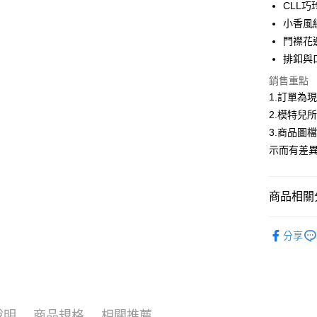
CLL
合作金
小香風
超商取貨
華南商
門襟花
LINE Pay
上海商
排釦與
國泰世
Apple Pay
銷售重點
臺灣中
匯豐（
1.訂單為
街口支付
聯邦商
2.模特兒
元大商
悠遊付
3.商品圖
玉山商
示而有差
台新國
Google Pa
台灣樂
全盈+PAY
商品相關分
大哥付你
▍春夏商
相關說明
分享
【大哥付
首購限定｜
AFTEE先
1.本服務
2.付款方
相關說明
熱銷多色
流程，驗
【關於「A
ATM付款
完成交易
AFTEE
精選商品｜
3.實際核
便利好安
說明
商品規格
相關推薦
4.訂單成