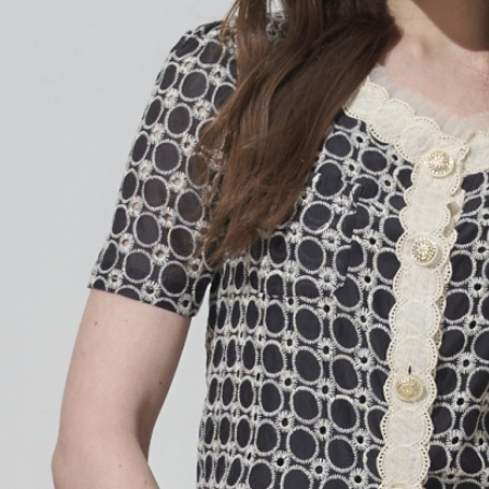
任。
４．使用「
即時審查
結果請求
５．嚴禁
形，恩沛
動。