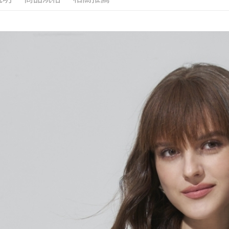
１．簡單
消。如遇
２．便利
運送方式
無法說明
３．安心
【繳款方
全家取貨
1.分期款
【「AFT
醒簡訊。
每筆NT$1
１．於結帳
2.透過簡
付」結帳
帳／街口支
7-11取貨
２．訂單
３．收到繳
每筆NT$1
【注意事
／ATM／
1.本服務
※ 請注意
宅配
用戶於交
絡購買商品
款買賣價
先享後付
每筆NT$1
2.基於同
※ 交易是
資料（包
是否繳費成
用，由本
付客戶支
3.完整用
【注意事
１．透過由
交易，需
求債權轉
２．關於
https://aft
３．未成
「AFTE