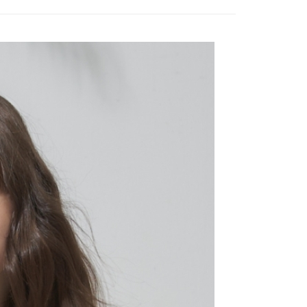
：不需註冊會員、不需綁卡、不需儲值。
「轉專審核」未通過狀況，表示未達大哥付你分期系統評分，恕
：只要手機號碼，簡訊認證，即可結帳。
評估內容。
：先確認商品／服務後，再付款。
式說明】
付款
項不併入電信帳單，「大哥付你分期」於每月結算日後寄送繳費提
EE先享後付」結帳流程】
20，滿NT$2,000(含以上)免運費
方式選擇「AFTEE先享後付」後，將跳轉至「AFTEE先享後
訊連結打開帳單後，可選擇「超商條碼／台灣大直營門市／銀行轉
頁面，進行簡訊認證並確認金額後，即可完成結帳。
付／iPASS MONEY」等通路繳費。
付款
成立數日內，您將收到繳費通知簡訊。
費通知簡訊後14天內，點擊此簡訊中的連結，可透過四大超商
20，滿NT$2,000(含以上)免運費
項】
網路銀行／等多元方式進行付款，方視為交易完成。
係由「台灣大哥大股份有限公司」（以下簡稱本公司）所提供，讓
：結帳手續完成當下不需立刻繳費，但若您需要取消訂單，請聯
易時，得透過本服務購買商品或服務，並由商店將買賣／分期付
的店家。未經商家同意取消之訂單仍視為有效，需透過AFTEE
金債權讓與本公司後，依約使用本公司帳單繳交帳款。
繳納相關費用。
20，滿NT$2,000(含以上)免運費
意付款使用「大哥付你分期」之契約關係目的，商店將以您的個人
否成功請以「AFTEE先享後付 」之結帳頁面顯示為準，若有關於
含姓名、電話或地址）提供予台灣大哥大進項蒐集、處理及利
功／繳費後需取消欲退款等相關疑問，請聯繫「AFTEE先享後
公司與您本人進行分期帳單所需資料之確認、核對及更正。
援中心」
https://netprotections.freshdesk.com/support/home
戶服務條款，請詳閱以下連結：
https://oppay.tw/userRule
項】
恩沛科技股份有限公司提供之「AFTEE先享後付」服務完成之
依本服務之必要範圍內提供個人資料，並將交易相關給付款項請
讓予恩沛科技股份有限公司。
個人資料處理事宜，請瀏覽以下網址：
ee.tw/terms/#terms3
年的使用者請事先徵得法定代理人或監護人之同意方可使用
E先享後付」，若未經同意申辦者引起之損失，本公司不負相關責