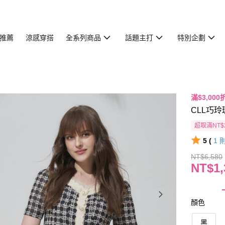
推薦
涼感穿搭
全系列商品
話題主打
特別企劃
滿$3,000
CLL巧玲
超取滿NT$
5 (
1
NT$6,580
NT$1,
顏色
黑