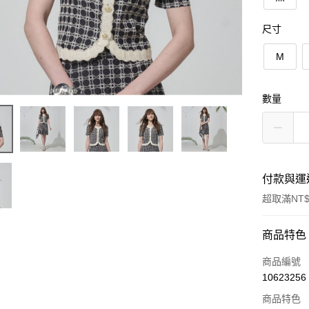
尺寸
M
數量
付款與運
超取滿NT$
付款方式
商品特色
信用卡一
商品編號
10623256
信用卡分
商品特色
3 期 