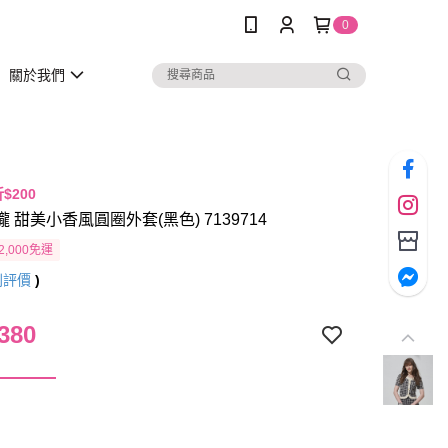
0
關於我們
折$200
瓏 甜美小香風圓圈外套(黑色) 7139714
2,000免運
則評價
)
380