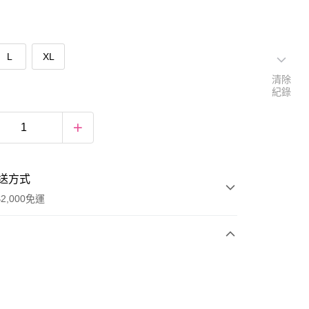
L
XL
清除
紀錄
送方式
2,000免運
次付款
期付款
0 利率 每期
NT$460
21家銀行