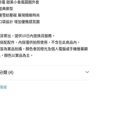
巧玲瓏 甜美小香風圓圈外套
庫商業銀行
第一商業銀行
經典廓型
付款
業銀行
彰化商業銀行
邊雪紡壓褶 展現精緻時尚
業儲蓄銀行
台北富邦商業銀行
口袋設計 增加優雅感氛圍
華商業銀行
兆豐國際商業銀行
小企業銀行
台中商業銀行
台灣）商業銀行
華泰商業銀行
現貨寄出，提供10日內退換貨服務。
業銀行
遠東國際商業銀行
所搭配配件、內搭僅供拍照使用，不含在此商品內。
業銀行
永豐商業銀行
檔皆為實品拍攝，顏色會因燈光及個人電腦或手機螢幕顯
業銀行
星展（台灣）商業銀行
異，顏色以實品為主。
際商業銀行
中國信託商業銀行
y
天信用卡公司
類 (4)
分期
品
精選商品
客服
你分期使用說明】
88折優惠
享後付
由台灣大哥大提供，台灣大哥大用戶可立即使用無須另外申請。
式選擇「大哥付你分期」，訂單成立後會自動跳轉到大哥付的交易
款｜好評推薦
證手機門號後，選擇欲分期的期數、繳款截止日，確認付款後即
FTEE先享後付」】
。
先享後付是「在收到商品之後才付款」的支付方式。 讓您購物簡單
滿額折$200
准額度、可分期數及費用金額請依後續交易確認頁面所載為準。
心！
立30分鐘內，如未前往確認交易或遇審核未通過，訂單將自動取