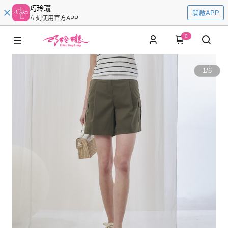
巧玲瓏
開啟APP
立刻使用官方APP
0
1
/
6