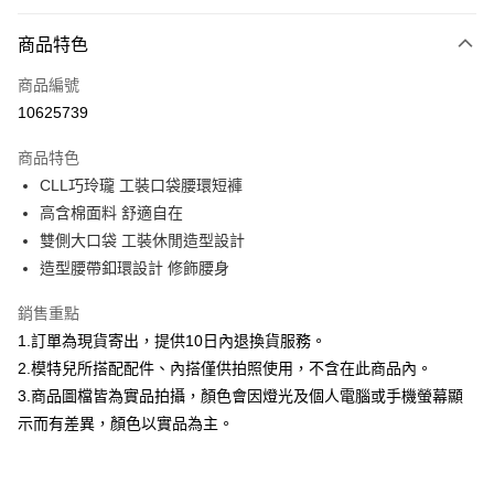
付款方式
商品特色
信用卡一次付款
商品編號
信用卡分期付款
10625739
3 期 0 利率 每期
NT$460
21家銀行
商品特色
合作金庫商業銀行
第一商業銀行
超商取貨付款
CLL巧玲瓏 工裝口袋腰環短褲
華南商業銀行
彰化商業銀行
高含棉面料 舒適自在
LINE Pay
上海商業儲蓄銀行
台北富邦商業銀行
國泰世華商業銀行
兆豐國際商業銀行
雙側大口袋 工裝休閒造型設計
Apple Pay
臺灣中小企業銀行
台中商業銀行
造型腰帶釦環設計 修飾腰身
匯豐（台灣）商業銀行
華泰商業銀行
街口支付
聯邦商業銀行
遠東國際商業銀行
銷售重點
元大商業銀行
永豐商業銀行
悠遊付
1.訂單為現貨寄出，提供10日內退換貨服務。
玉山商業銀行
星展（台灣）商業銀行
2.模特兒所搭配配件、內搭僅供拍照使用，不含在此商品內。
台新國際商業銀行
中國信託商業銀行
Google Pay
3.商品圖檔皆為實品拍攝，顏色會因燈光及個人電腦或手機螢幕顯
台灣樂天信用卡公司
全盈+PAY
示而有差異，顏色以實品為主。
大哥付你分期
相關說明