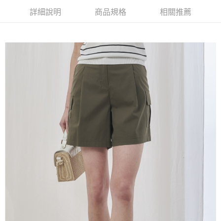
【大哥付你分期使用說明】
詳細說明
商品規格
相關推薦
AFTEE先享後付
1.本服務由台灣大哥大提供，台灣大哥大用戶可立即使用無須另外申請。
2.付款方式選擇「大哥付你分期」，訂單成立後會自動跳轉到大哥付的交易
相關說明
流程，驗證手機門號後，選擇欲分期的期數、繳款截止日，確認付款後即完
【關於「AFTEE先享後付」】
成交易。
ATM付款
AFTEE先享後付是「在收到商品之後才付款」的支付方式。 讓您購物簡單
3.實際核准額度、可分期數及費用金額請依後續交易確認頁面所載為準。
便利好安心！
4.訂單成立30分鐘內，如未前往確認交易或遇審核未通過，訂單將自動取
１．簡單：不需註冊會員、不需綁卡、不需儲值。
運送方式
消。如遇「轉專審核」未通過狀況，表示未達大哥付你分期系統評分，恕無
２．便利：只要手機號碼，簡訊認證，即可結帳。
法說明評估內容。
３．安心：先確認商品／服務後，再付款。
全家取貨付款
【繳款方式說明】
1.分期款項不併入電信帳單，「大哥付你分期」於每月結算日後寄送繳費提
每筆NT$120，滿NT$2,000(含以上)免運費
【「AFTEE先享後付」結帳流程】
醒簡訊。
１．於結帳方式選擇「AFTEE先享後付」後，將跳轉至「AFTEE先享後付」
2.透過簡訊連結打開帳單後，可選擇「超商條碼／台灣大直營門市／銀行轉
7-11取貨付款
結帳頁面，進行簡訊認證並確認金額後，即可完成結帳。
帳／街口支付／iPASS MONEY」等通路繳費。
２．訂單成立數日內，您將收到繳費通知簡訊。
每筆NT$120，滿NT$2,000(含以上)免運費
３．收到繳費通知簡訊後14天內，點擊此簡訊中的連結，可透過四大超商／
【注意事項】
ATM／網路銀行／等多元方式進行付款，方視為交易完成。
宅配
1.本服務係由「台灣大哥大股份有限公司」（以下簡稱本公司）所提供，讓
※ 請注意：結帳手續完成當下不需立刻繳費，但若您需要取消訂單，請聯絡
用戶於交易時，得透過本服務購買商品或服務，並由商店將買賣／分期付款
每筆NT$120，滿NT$2,000(含以上)免運費
購買商品的店家。未經商家同意取消之訂單仍視為有效，需透過AFTEE先享
買賣價金債權讓與本公司後，依約使用本公司帳單繳交帳款。
後付繳納相關費用。
2.基於同意付款使用「大哥付你分期」之契約關係目的，商店將以您的個人
※ 交易是否成功請以「AFTEE先享後付 」之結帳頁面顯示為準，若有關於
資料（包含姓名、電話或地址）提供予台灣大哥大進項蒐集、處理及利用，
是否繳費成功／繳費後需取消欲退款等相關疑問，請聯繫「AFTEE先享後付
由本公司與您本人進行分期帳單所需資料之確認、核對及更正。
客戶支援中心」
https://netprotections.freshdesk.com/support/home
3.完整用戶服務條款，請詳閱以下連結：
https://oppay.tw/userRule
【注意事項】