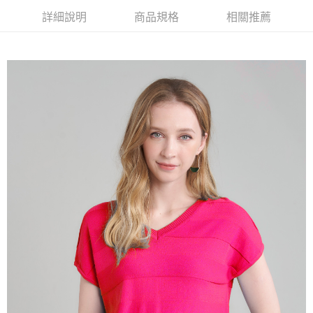
【大哥付你分期使用說明】
詳細說明
商品規格
相關推薦
AFTEE先享後付
1.本服務由台灣大哥大提供，台灣大哥大用戶可立即使用無須另外申請。
2.付款方式選擇「大哥付你分期」，訂單成立後會自動跳轉到大哥付的交易
相關說明
流程，驗證手機門號後，選擇欲分期的期數、繳款截止日，確認付款後即完
【關於「AFTEE先享後付」】
成交易。
ATM付款
AFTEE先享後付是「在收到商品之後才付款」的支付方式。 讓您購物簡單
3.實際核准額度、可分期數及費用金額請依後續交易確認頁面所載為準。
便利好安心！
4.訂單成立30分鐘內，如未前往確認交易或遇審核未通過，訂單將自動取
１．簡單：不需註冊會員、不需綁卡、不需儲值。
運送方式
消。如遇「轉專審核」未通過狀況，表示未達大哥付你分期系統評分，恕無
２．便利：只要手機號碼，簡訊認證，即可結帳。
法說明評估內容。
３．安心：先確認商品／服務後，再付款。
全家取貨付款
【繳款方式說明】
1.分期款項不併入電信帳單，「大哥付你分期」於每月結算日後寄送繳費提
每筆NT$120，滿NT$2,000(含以上)免運費
【「AFTEE先享後付」結帳流程】
醒簡訊。
１．於結帳方式選擇「AFTEE先享後付」後，將跳轉至「AFTEE先享後付」
2.透過簡訊連結打開帳單後，可選擇「超商條碼／台灣大直營門市／銀行轉
7-11取貨付款
結帳頁面，進行簡訊認證並確認金額後，即可完成結帳。
帳／街口支付／iPASS MONEY」等通路繳費。
２．訂單成立數日內，您將收到繳費通知簡訊。
每筆NT$120，滿NT$2,000(含以上)免運費
３．收到繳費通知簡訊後14天內，點擊此簡訊中的連結，可透過四大超商／
【注意事項】
ATM／網路銀行／等多元方式進行付款，方視為交易完成。
宅配
1.本服務係由「台灣大哥大股份有限公司」（以下簡稱本公司）所提供，讓
※ 請注意：結帳手續完成當下不需立刻繳費，但若您需要取消訂單，請聯絡
用戶於交易時，得透過本服務購買商品或服務，並由商店將買賣／分期付款
每筆NT$120，滿NT$2,000(含以上)免運費
購買商品的店家。未經商家同意取消之訂單仍視為有效，需透過AFTEE先享
買賣價金債權讓與本公司後，依約使用本公司帳單繳交帳款。
後付繳納相關費用。
2.基於同意付款使用「大哥付你分期」之契約關係目的，商店將以您的個人
※ 交易是否成功請以「AFTEE先享後付 」之結帳頁面顯示為準，若有關於
資料（包含姓名、電話或地址）提供予台灣大哥大進項蒐集、處理及利用，
是否繳費成功／繳費後需取消欲退款等相關疑問，請聯繫「AFTEE先享後付
由本公司與您本人進行分期帳單所需資料之確認、核對及更正。
客戶支援中心」
https://netprotections.freshdesk.com/support/home
3.完整用戶服務條款，請詳閱以下連結：
https://oppay.tw/userRule
【注意事項】