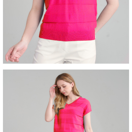
１．透過由恩沛科技股份有限公司提供之「AFTEE先享後付」服務完成之交
易，需依本服務之必要範圍內提供個人資料，並將交易相關給付款項請求債
權轉讓予恩沛科技股份有限公司。
２．關於個人資料處理事宜，請瀏覽以下網址：
https://aftee.tw/terms/#terms3
３．未成年的使用者請事先徵得法定代理人或監護人之同意方可使用
「AFTEE先享後付」，若未經同意申辦者引起之損失，本公司不負相關責
任。
４．使用「AFTEE先享後付」時，將依據個別帳號之用戶狀況，依本公司即
時審查核予不同之上限額度；若仍有額度不足之情形，本公司將視審查結果
請求用戶進行身份認證。
５．嚴禁一人註冊多個帳號或使用他人資訊註冊。若發現惡意使用之情形，
恩沛科技股份有限公司將有權停止該用戶之使用額度並採取法律行動。