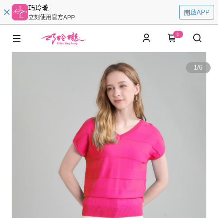
巧玲瓏
開啟APP
立刻使用官方APP
0
1
/
6