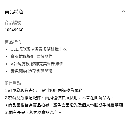
付款方式
商品特色
信用卡一次付款
商品編號
信用卡分期付款
10649960
3 期 0 利率 每期
NT$526
21家銀行
商品特色
合作金庫商業銀行
第一商業銀行
超商取貨付款
CLL巧玲瓏 V領寬版條針織上衣
華南商業銀行
彰化商業銀行
寬版坑條設計 慵懶隨性
LINE Pay
上海商業儲蓄銀行
台北富邦商業銀行
國泰世華商業銀行
兆豐國際商業銀行
V領落肩款 修飾完美頸部線條
Apple Pay
臺灣中小企業銀行
台中商業銀行
素色簡約 造型俐落簡潔
匯豐（台灣）商業銀行
華泰商業銀行
街口支付
聯邦商業銀行
遠東國際商業銀行
銷售重點
元大商業銀行
永豐商業銀行
悠遊付
1.訂單為現貨寄出，提供10日內退換貨服務。
玉山商業銀行
星展（台灣）商業銀行
2.模特兒所搭配配件、內搭僅供拍照使用，不含在此商品內。
台新國際商業銀行
中國信託商業銀行
Google Pay
3.商品圖檔皆為實品拍攝，顏色會因燈光及個人電腦或手機螢幕顯
台灣樂天信用卡公司
全盈+PAY
示而有差異，顏色以實品為主。
大哥付你分期
相關說明