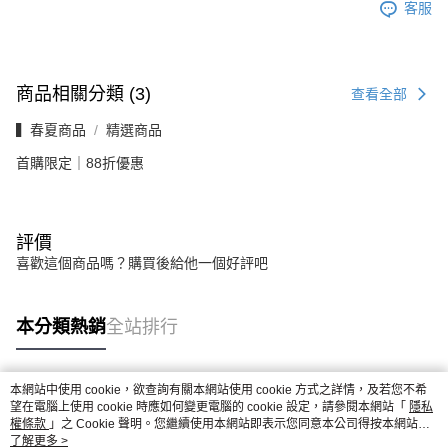
客服
商品相關分類 (3)
查看全部
▍春夏商品
精選商品
首購限定｜88折優惠
評價
喜歡這個商品嗎？購買後給他一個好評吧
本分類熱銷
全站排行
本網站中使用 cookie，欲查詢有關本網站使用 cookie 方式之詳情，及若您不希
熱門標籤
望在電腦上使用 cookie 時應如何變更電腦的 cookie 設定，請參閱本網站「
隱私
權條款
」之 Cookie 聲明。您繼續使用本網站即表示您同意本公司得按本網站使
用條款之 Cookie 聲明使用 cookie。
了解更多 >