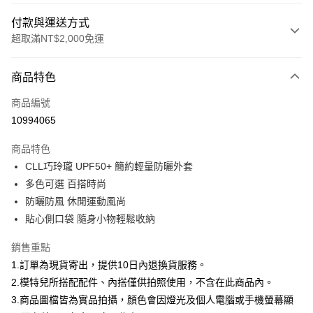
付款與運送方式
超取滿NT$2,000免運
付款方式
商品特色
信用卡一次付款
商品編號
信用卡分期付款
10994065
3 期 0 利率 每期
NT$560
21家銀行
商品特色
合作金庫商業銀行
第一商業銀行
超商取貨付款
CLL巧玲瓏 UPF50+ 簡約輕量防曬外套
華南商業銀行
彰化商業銀行
多色可選 百搭時尚
LINE Pay
上海商業儲蓄銀行
台北富邦商業銀行
國泰世華商業銀行
兆豐國際商業銀行
防曬防風 休閒運動風尚
Apple Pay
臺灣中小企業銀行
台中商業銀行
貼心側口袋 隨身小物輕鬆收納
匯豐（台灣）商業銀行
華泰商業銀行
街口支付
聯邦商業銀行
遠東國際商業銀行
銷售重點
元大商業銀行
永豐商業銀行
悠遊付
1.訂單為現貨寄出，提供10日內退換貨服務。
玉山商業銀行
星展（台灣）商業銀行
2.模特兒所搭配配件、內搭僅供拍照使用，不含在此商品內。
台新國際商業銀行
中國信託商業銀行
Google Pay
3.商品圖檔皆為實品拍攝，顏色會因燈光及個人電腦或手機螢幕顯
台灣樂天信用卡公司