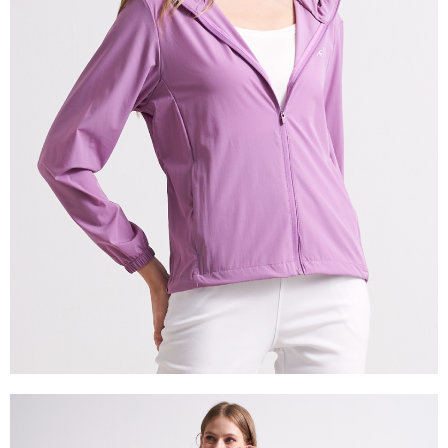
是否繳費成功／繳費後需取消欲退款等相關疑問，請聯繫「AFTEE先享後付
由本公司與您本人進行分期帳單所需資料之確認、核對及更正。
客戶支援中心」
https://netprotections.freshdesk.com/support/home
3.完整用戶服務條款，請詳閱以下連結：
https://oppay.tw/userRule
【注意事項】
１．透過由恩沛科技股份有限公司提供之「AFTEE先享後付」服務完成之交
易，需依本服務之必要範圍內提供個人資料，並將交易相關給付款項請求債
權轉讓予恩沛科技股份有限公司。
２．關於個人資料處理事宜，請瀏覽以下網址：
https://aftee.tw/terms/#terms3
３．未成年的使用者請事先徵得法定代理人或監護人之同意方可使用
「AFTEE先享後付」，若未經同意申辦者引起之損失，本公司不負相關責
任。
４．使用「AFTEE先享後付」時，將依據個別帳號之用戶狀況，依本公司即
時審查核予不同之上限額度；若仍有額度不足之情形，本公司將視審查結果
請求用戶進行身份認證。
５．嚴禁一人註冊多個帳號或使用他人資訊註冊。若發現惡意使用之情形，
恩沛科技股份有限公司將有權停止該用戶之使用額度並採取法律行動。