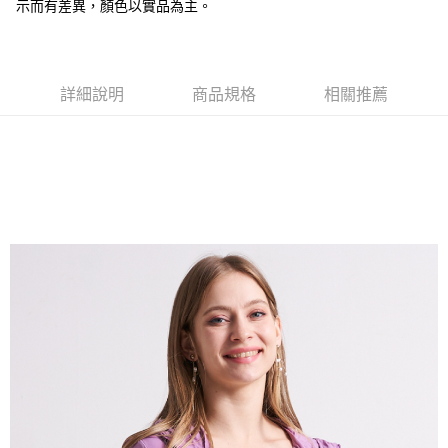
全盈+PAY
示而有差異，顏色以實品為主。
大哥付你分期
相關說明
【大哥付你分期使用說明】
詳細說明
商品規格
相關推薦
AFTEE先享後付
1.本服務由台灣大哥大提供，台灣大哥大用戶可立即使用無須另外申請。
2.付款方式選擇「大哥付你分期」，訂單成立後會自動跳轉到大哥付的交易
相關說明
流程，驗證手機門號後，選擇欲分期的期數、繳款截止日，確認付款後即完
【關於「AFTEE先享後付」】
成交易。
ATM付款
AFTEE先享後付是「在收到商品之後才付款」的支付方式。 讓您購物簡單
3.實際核准額度、可分期數及費用金額請依後續交易確認頁面所載為準。
便利好安心！
4.訂單成立30分鐘內，如未前往確認交易或遇審核未通過，訂單將自動取
１．簡單：不需註冊會員、不需綁卡、不需儲值。
運送方式
消。如遇「轉專審核」未通過狀況，表示未達大哥付你分期系統評分，恕無
２．便利：只要手機號碼，簡訊認證，即可結帳。
法說明評估內容。
３．安心：先確認商品／服務後，再付款。
全家取貨付款
【繳款方式說明】
1.分期款項不併入電信帳單，「大哥付你分期」於每月結算日後寄送繳費提
每筆NT$120，滿NT$2,000(含以上)免運費
【「AFTEE先享後付」結帳流程】
醒簡訊。
１．於結帳方式選擇「AFTEE先享後付」後，將跳轉至「AFTEE先享後付」
2.透過簡訊連結打開帳單後，可選擇「超商條碼／台灣大直營門市／銀行轉
7-11取貨付款
結帳頁面，進行簡訊認證並確認金額後，即可完成結帳。
帳／街口支付／iPASS MONEY」等通路繳費。
２．訂單成立數日內，您將收到繳費通知簡訊。
每筆NT$120，滿NT$2,000(含以上)免運費
３．收到繳費通知簡訊後14天內，點擊此簡訊中的連結，可透過四大超商／
【注意事項】
ATM／網路銀行／等多元方式進行付款，方視為交易完成。
宅配
1.本服務係由「台灣大哥大股份有限公司」（以下簡稱本公司）所提供，讓
※ 請注意：結帳手續完成當下不需立刻繳費，但若您需要取消訂單，請聯絡
用戶於交易時，得透過本服務購買商品或服務，並由商店將買賣／分期付款
每筆NT$120，滿NT$2,000(含以上)免運費
購買商品的店家。未經商家同意取消之訂單仍視為有效，需透過AFTEE先享
買賣價金債權讓與本公司後，依約使用本公司帳單繳交帳款。
後付繳納相關費用。
2.基於同意付款使用「大哥付你分期」之契約關係目的，商店將以您的個人
※ 交易是否成功請以「AFTEE先享後付 」之結帳頁面顯示為準，若有關於
資料（包含姓名、電話或地址）提供予台灣大哥大進項蒐集、處理及利用，