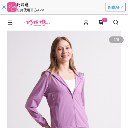
巧玲瓏
開啟APP
立刻使用官方APP
0
1
/
6