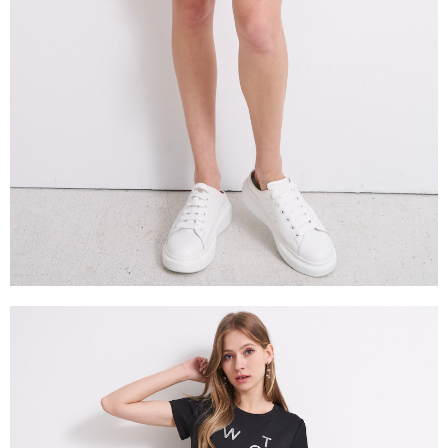
是否繳費成功／繳費後需取消欲退款等相關疑問，請聯繫「AFTEE先享後付
由本公司與您本人進行分期帳單所需資料之確認、核對及更正。
客戶支援中心」
https://netprotections.freshdesk.com/support/home
3.完整用戶服務條款，請詳閱以下連結：
https://oppay.tw/userRule
【注意事項】
１．透過由恩沛科技股份有限公司提供之「AFTEE先享後付」服務完成之交
易，需依本服務之必要範圍內提供個人資料，並將交易相關給付款項請求債
權轉讓予恩沛科技股份有限公司。
２．關於個人資料處理事宜，請瀏覽以下網址：
https://aftee.tw/terms/#terms3
３．未成年的使用者請事先徵得法定代理人或監護人之同意方可使用
「AFTEE先享後付」，若未經同意申辦者引起之損失，本公司不負相關責
任。
４．使用「AFTEE先享後付」時，將依據個別帳號之用戶狀況，依本公司即
時審查核予不同之上限額度；若仍有額度不足之情形，本公司將視審查結果
請求用戶進行身份認證。
５．嚴禁一人註冊多個帳號或使用他人資訊註冊。若發現惡意使用之情形，
恩沛科技股份有限公司將有權停止該用戶之使用額度並採取法律行動。