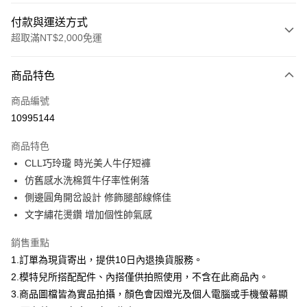
付款與運送方式
超取滿NT$2,000免運
付款方式
商品特色
信用卡一次付款
商品編號
信用卡分期付款
10995144
3 期 0 利率 每期
NT$660
21家銀行
商品特色
合作金庫商業銀行
第一商業銀行
超商取貨付款
CLL巧玲瓏 時光美人牛仔短褲
華南商業銀行
彰化商業銀行
仿舊感水洗棉質牛仔率性俐落
LINE Pay
上海商業儲蓄銀行
台北富邦商業銀行
國泰世華商業銀行
兆豐國際商業銀行
側邊圓角開岔設計 修飾腿部線條佳
Apple Pay
臺灣中小企業銀行
台中商業銀行
文字繡花燙鑽 增加個性帥氣感
匯豐（台灣）商業銀行
華泰商業銀行
街口支付
聯邦商業銀行
遠東國際商業銀行
銷售重點
元大商業銀行
永豐商業銀行
悠遊付
1.訂單為現貨寄出，提供10日內退換貨服務。
玉山商業銀行
星展（台灣）商業銀行
2.模特兒所搭配配件、內搭僅供拍照使用，不含在此商品內。
台新國際商業銀行
中國信託商業銀行
Google Pay
3.商品圖檔皆為實品拍攝，顏色會因燈光及個人電腦或手機螢幕顯
台灣樂天信用卡公司