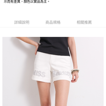
全盈+PAY
示而有差異，顏色以實品為主。
大哥付你分期
相關說明
【大哥付你分期使用說明】
詳細說明
商品規格
相關推薦
AFTEE先享後付
1.本服務由台灣大哥大提供，台灣大哥大用戶可立即使用無須另外申請。
2.付款方式選擇「大哥付你分期」，訂單成立後會自動跳轉到大哥付的交易
相關說明
流程，驗證手機門號後，選擇欲分期的期數、繳款截止日，確認付款後即完
【關於「AFTEE先享後付」】
成交易。
ATM付款
AFTEE先享後付是「在收到商品之後才付款」的支付方式。 讓您購物簡單
3.實際核准額度、可分期數及費用金額請依後續交易確認頁面所載為準。
便利好安心！
4.訂單成立30分鐘內，如未前往確認交易或遇審核未通過，訂單將自動取
１．簡單：不需註冊會員、不需綁卡、不需儲值。
運送方式
消。如遇「轉專審核」未通過狀況，表示未達大哥付你分期系統評分，恕無
２．便利：只要手機號碼，簡訊認證，即可結帳。
法說明評估內容。
３．安心：先確認商品／服務後，再付款。
全家取貨付款
【繳款方式說明】
1.分期款項不併入電信帳單，「大哥付你分期」於每月結算日後寄送繳費提
每筆NT$120，滿NT$2,000(含以上)免運費
【「AFTEE先享後付」結帳流程】
醒簡訊。
１．於結帳方式選擇「AFTEE先享後付」後，將跳轉至「AFTEE先享後付」
2.透過簡訊連結打開帳單後，可選擇「超商條碼／台灣大直營門市／銀行轉
7-11取貨付款
結帳頁面，進行簡訊認證並確認金額後，即可完成結帳。
帳／街口支付／iPASS MONEY」等通路繳費。
２．訂單成立數日內，您將收到繳費通知簡訊。
每筆NT$120，滿NT$2,000(含以上)免運費
３．收到繳費通知簡訊後14天內，點擊此簡訊中的連結，可透過四大超商／
【注意事項】
ATM／網路銀行／等多元方式進行付款，方視為交易完成。
宅配
1.本服務係由「台灣大哥大股份有限公司」（以下簡稱本公司）所提供，讓
※ 請注意：結帳手續完成當下不需立刻繳費，但若您需要取消訂單，請聯絡
用戶於交易時，得透過本服務購買商品或服務，並由商店將買賣／分期付款
每筆NT$120，滿NT$2,000(含以上)免運費
購買商品的店家。未經商家同意取消之訂單仍視為有效，需透過AFTEE先享
買賣價金債權讓與本公司後，依約使用本公司帳單繳交帳款。
後付繳納相關費用。
2.基於同意付款使用「大哥付你分期」之契約關係目的，商店將以您的個人
※ 交易是否成功請以「AFTEE先享後付 」之結帳頁面顯示為準，若有關於
資料（包含姓名、電話或地址）提供予台灣大哥大進項蒐集、處理及利用，