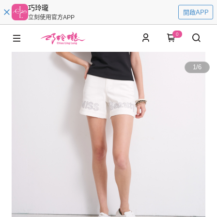
巧玲瓏
開啟APP
立刻使用官方APP
0
1
/
6