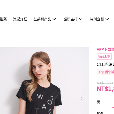
推薦
涼感穿搭
全系列商品
話題主打
特別企劃
APP下單現
新品上市
CLL巧玲
App 獨享
NT$5,680
NT$1,
黑