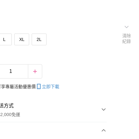
清除
L
XL
2L
紀錄
帳可享專屬活動優惠價
立即下載
送方式
2,000免運