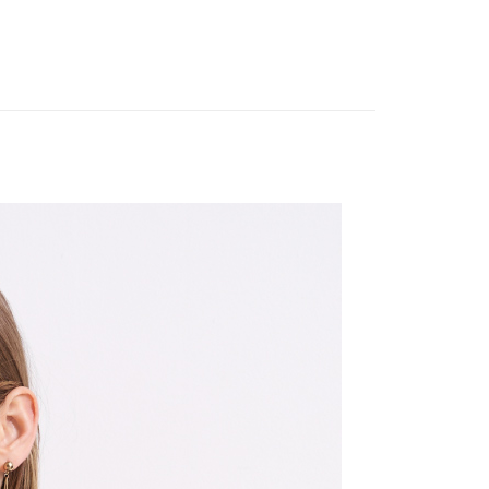
式選擇「大哥付你分期」，訂單成立後會自動跳轉到大哥付的交易
夏新品上市
APP下單｜現折$100
證手機門號後，選擇欲分期的期數、繳款截止日，確認付款後即
FTEE先享後付」】
。
先享後付是「在收到商品之後才付款」的支付方式。 讓您購物簡單
品
本季商品
准額度、可分期數及費用金額請依後續交易確認頁面所載為準。
心！
立30分鐘內，如未前往確認交易或遇審核未通過，訂單將自動取
：不需註冊會員、不需綁卡、不需儲值。
「轉專審核」未通過狀況，表示未達大哥付你分期系統評分，恕
：只要手機號碼，簡訊認證，即可結帳。
評估內容。
：先確認商品／服務後，再付款。
式說明】
付款
項不併入電信帳單，「大哥付你分期」於每月結算日後寄送繳費提
EE先享後付」結帳流程】
20，滿NT$2,000(含以上)免運費
方式選擇「AFTEE先享後付」後，將跳轉至「AFTEE先享後
訊連結打開帳單後，可選擇「超商條碼／台灣大直營門市／銀行轉
頁面，進行簡訊認證並確認金額後，即可完成結帳。
付／iPASS MONEY」等通路繳費。
付款
成立數日內，您將收到繳費通知簡訊。
費通知簡訊後14天內，點擊此簡訊中的連結，可透過四大超商
20，滿NT$2,000(含以上)免運費
項】
網路銀行／等多元方式進行付款，方視為交易完成。
係由「台灣大哥大股份有限公司」（以下簡稱本公司）所提供，讓
：結帳手續完成當下不需立刻繳費，但若您需要取消訂單，請聯
易時，得透過本服務購買商品或服務，並由商店將買賣／分期付
的店家。未經商家同意取消之訂單仍視為有效，需透過AFTEE
金債權讓與本公司後，依約使用本公司帳單繳交帳款。
繳納相關費用。
20，滿NT$2,000(含以上)免運費
意付款使用「大哥付你分期」之契約關係目的，商店將以您的個人
否成功請以「AFTEE先享後付 」之結帳頁面顯示為準，若有關於
含姓名、電話或地址）提供予台灣大哥大進項蒐集、處理及利
功／繳費後需取消欲退款等相關疑問，請聯繫「AFTEE先享後
公司與您本人進行分期帳單所需資料之確認、核對及更正。
援中心」
https://netprotections.freshdesk.com/support/home
戶服務條款，請詳閱以下連結：
https://oppay.tw/userRule
項】
恩沛科技股份有限公司提供之「AFTEE先享後付」服務完成之
依本服務之必要範圍內提供個人資料，並將交易相關給付款項請
讓予恩沛科技股份有限公司。