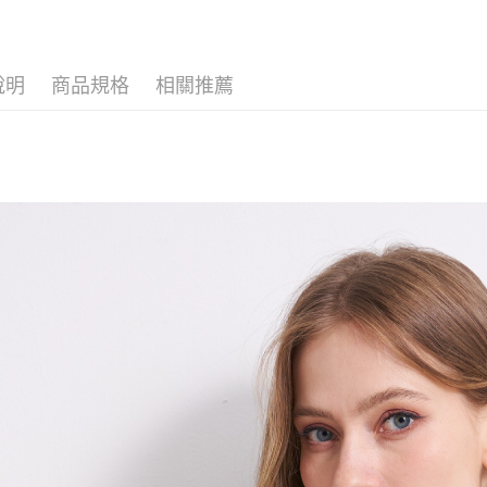
2.付款方
相關說明
2026春
流程，驗
【關於「A
ATM付款
完成交易
AFTEE
▍春夏商
3.實際核
便利好安
說明
商品規格
相關推薦
4.訂單成
１．簡單
消。如遇
２．便利
運送方式
無法說明
３．安心
【繳款方
全家取貨
1.分期款
【「AFT
醒簡訊。
每筆NT$1
１．於結帳
2.透過簡
付」結帳
帳／街口支
7-11取貨
２．訂單
３．收到繳
每筆NT$1
【注意事
／ATM／
1.本服務
※ 請注意
宅配
用戶於交
絡購買商品
款買賣價
先享後付
每筆NT$1
2.基於同
※ 交易是
資料（包
是否繳費成
用，由本
付客戶支
3.完整用
【注意事
１．透過由
交易，需
求債權轉