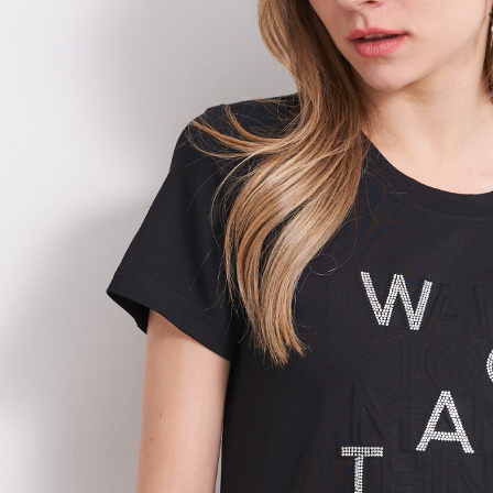
２．關於
https://aft
３．未成
「AFTE
任。
４．使用「
即時審查
結果請求
５．嚴禁
形，恩沛
動。