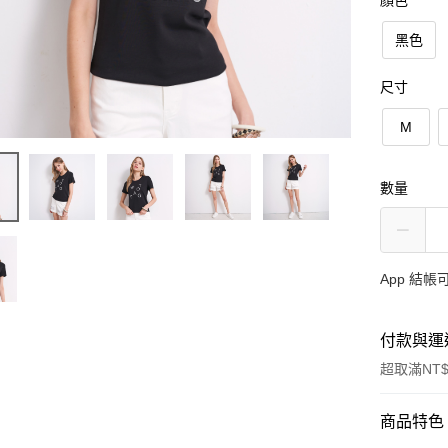
顏色
黑色
尺寸
M
數量
App 結
付款與運
超取滿NT$
付款方式
商品特色