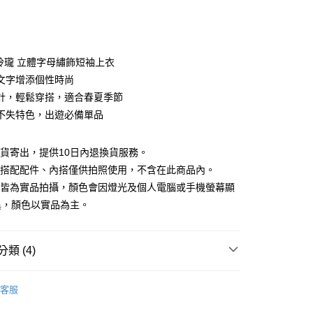
次付款
期付款
0 利率 每期
NT$626
21家銀行
巧玲瓏 立體字母繡飾短袖上衣
庫商業銀行
第一商業銀行
文字增添個性時尚
付款
業銀行
彰化商業銀行
計，輕鬆穿搭，適合春夏季節
業儲蓄銀行
台北富邦商業銀行
不失特色，出遊必備單品
華商業銀行
兆豐國際商業銀行
小企業銀行
台中商業銀行
台灣）商業銀行
華泰商業銀行
現貨寄出，提供10日內退換貨服務。
業銀行
遠東國際商業銀行
所搭配配件、內搭僅供拍照使用，不含在此商品內。
業銀行
永豐商業銀行
檔皆為實品拍攝，顏色會因燈光及個人電腦或手機螢幕顯
業銀行
星展（台灣）商業銀行
異，顏色以實品為主。
際商業銀行
中國信託商業銀行
y
天信用卡公司
類 (4)
分期
88折優惠
客服
你分期使用說明】
款｜好評推薦
享後付
由台灣大哥大提供，台灣大哥大用戶可立即使用無須另外申請。