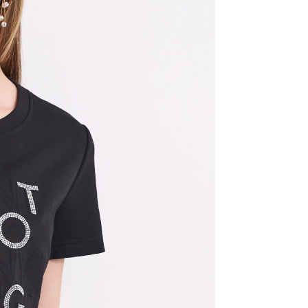
個人資料處理事宜，請瀏覽以下網址：
ee.tw/terms/#terms3
年的使用者請事先徵得法定代理人或監護人之同意方可使用
E先享後付」，若未經同意申辦者引起之損失，本公司不負相關責
AFTEE先享後付」時，將依據個別帳號之用戶狀況，依本公司
核予不同之上限額度；若仍有額度不足之情形，本公司將視審查
用戶進行身份認證。
一人註冊多個帳號或使用他人資訊註冊。若發現惡意使用之情
科技股份有限公司將有權停止該用戶之使用額度並採取法律行