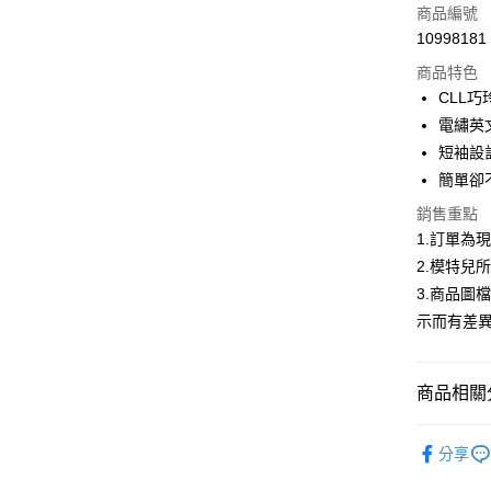
信用卡一
商品編號
10998181
信用卡分
商品特色
3 期 
CLL
合作金
電繡英
超商取貨
華南商
短袖設
LINE Pay
上海商
簡單卻
國泰世
Apple Pay
銷售重點
臺灣中
匯豐（
1.訂單為
街口支付
聯邦商
2.模特兒
元大商
悠遊付
3.商品圖
玉山商
示而有差
台新國
Google Pa
台灣樂
全盈+PAY
商品相關分
大哥付你
首購限定｜
相關說明
分享
【大哥付
熱銷多色
AFTEE先
1.本服務