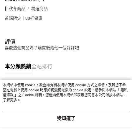
▍秋冬商品
精選商品
首購限定｜88折優惠
評價
喜歡這個商品嗎？購買後給他一個好評吧
本分類熱銷
全站排行
本網站中使用 cookie，欲查詢有關本網站使用 cookie 方式之詳情，及若您不希
熱門標籤
望在電腦上使用 cookie 時應如何變更電腦的 cookie 設定，請參閱本網站「
隱私
權條款
」之 Cookie 聲明。您繼續使用本網站即表示您同意本公司得按本網站使
用條款之 Cookie 聲明使用 cookie。
了解更多 >
我知道了