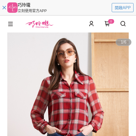
巧玲瓏
開啟APP
立刻使用官方APP
0
1
/
6