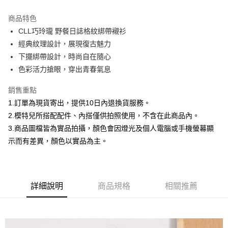
3 期 0 利率 每期
NT$526
21家銀行
商品特色
合作金庫商業銀行
第一商業銀行
超商取貨付款
CLL巧玲瓏 野餐日誌格紋綁帶襯衫
華南商業銀行
彰化商業銀行
經典紋理設計，展現復古魅力
LINE Pay
上海商業儲蓄銀行
台北富邦商業銀行
國泰世華商業銀行
兆豐國際商業銀行
下擺綁帶設計，時尚自在隨心
Apple Pay
臺灣中小企業銀行
台中商業銀行
色彩活力搶眼，穿出青春氣息
匯豐（台灣）商業銀行
華泰商業銀行
街口支付
聯邦商業銀行
遠東國際商業銀行
銷售重點
元大商業銀行
永豐商業銀行
悠遊付
1.訂單為現貨寄出，提供10日內退換貨服務。
玉山商業銀行
星展（台灣）商業銀行
2.模特兒所搭配配件、內搭僅供拍照使用，不含在此商品內。
台新國際商業銀行
中國信託商業銀行
Google Pay
3.商品圖檔皆為實品拍攝，顏色會因燈光及個人電腦或手機螢幕顯
台灣樂天信用卡公司
全盈+PAY
示而有差異，顏色以實品為主。
大哥付你分期
相關說明
【大哥付你分期使用說明】
詳細說明
商品規格
相關推薦
AFTEE先享後付
1.本服務由台灣大哥大提供，台灣大哥大用戶可立即使用無須另外申請。
2.付款方式選擇「大哥付你分期」，訂單成立後會自動跳轉到大哥付的交易
相關說明
流程，驗證手機門號後，選擇欲分期的期數、繳款截止日，確認付款後即完
【關於「AFTEE先享後付」】
成交易。
ATM付款
AFTEE先享後付是「在收到商品之後才付款」的支付方式。 讓您購物簡單