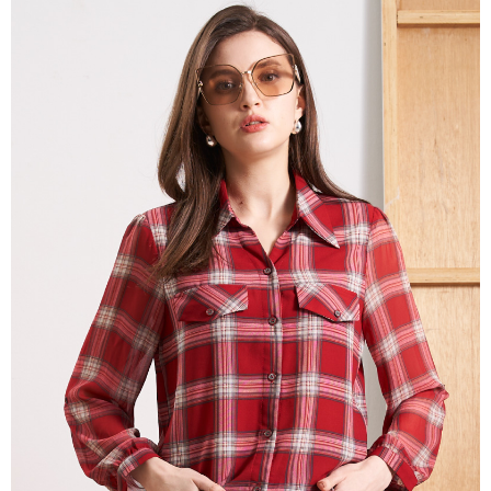
3.實際核准額度、可分期數及費用金額請依後續交易確認頁面所載為準。
便利好安心！
4.訂單成立30分鐘內，如未前往確認交易或遇審核未通過，訂單將自動取
１．簡單：不需註冊會員、不需綁卡、不需儲值。
運送方式
消。如遇「轉專審核」未通過狀況，表示未達大哥付你分期系統評分，恕無
２．便利：只要手機號碼，簡訊認證，即可結帳。
法說明評估內容。
３．安心：先確認商品／服務後，再付款。
全家取貨付款
【繳款方式說明】
1.分期款項不併入電信帳單，「大哥付你分期」於每月結算日後寄送繳費提
每筆NT$120，滿NT$2,000(含以上)免運費
【「AFTEE先享後付」結帳流程】
醒簡訊。
１．於結帳方式選擇「AFTEE先享後付」後，將跳轉至「AFTEE先享後付」
2.透過簡訊連結打開帳單後，可選擇「超商條碼／台灣大直營門市／銀行轉
7-11取貨付款
結帳頁面，進行簡訊認證並確認金額後，即可完成結帳。
帳／街口支付／iPASS MONEY」等通路繳費。
２．訂單成立數日內，您將收到繳費通知簡訊。
每筆NT$120，滿NT$2,000(含以上)免運費
３．收到繳費通知簡訊後14天內，點擊此簡訊中的連結，可透過四大超商／
【注意事項】
ATM／網路銀行／等多元方式進行付款，方視為交易完成。
宅配
1.本服務係由「台灣大哥大股份有限公司」（以下簡稱本公司）所提供，讓
※ 請注意：結帳手續完成當下不需立刻繳費，但若您需要取消訂單，請聯絡
用戶於交易時，得透過本服務購買商品或服務，並由商店將買賣／分期付款
每筆NT$120，滿NT$2,000(含以上)免運費
購買商品的店家。未經商家同意取消之訂單仍視為有效，需透過AFTEE先享
買賣價金債權讓與本公司後，依約使用本公司帳單繳交帳款。
後付繳納相關費用。
2.基於同意付款使用「大哥付你分期」之契約關係目的，商店將以您的個人
※ 交易是否成功請以「AFTEE先享後付 」之結帳頁面顯示為準，若有關於
資料（包含姓名、電話或地址）提供予台灣大哥大進項蒐集、處理及利用，
是否繳費成功／繳費後需取消欲退款等相關疑問，請聯繫「AFTEE先享後付
由本公司與您本人進行分期帳單所需資料之確認、核對及更正。
客戶支援中心」
https://netprotections.freshdesk.com/support/home
3.完整用戶服務條款，請詳閱以下連結：
https://oppay.tw/userRule
【注意事項】
１．透過由恩沛科技股份有限公司提供之「AFTEE先享後付」服務完成之交
易，需依本服務之必要範圍內提供個人資料，並將交易相關給付款項請求債
權轉讓予恩沛科技股份有限公司。
２．關於個人資料處理事宜，請瀏覽以下網址：
https://aftee.tw/terms/#terms3
３．未成年的使用者請事先徵得法定代理人或監護人之同意方可使用