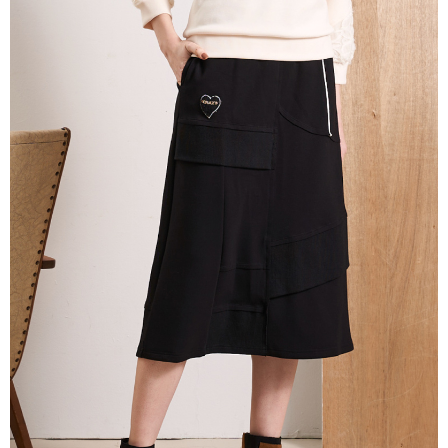
3.實際核准額度、可分期數及費用金額請依後續交易確認頁面所載為準。
便利好安心！
4.訂單成立30分鐘內，如未前往確認交易或遇審核未通過，訂單將自動取
１．簡單：不需註冊會員、不需綁卡、不需儲值。
運送方式
消。如遇「轉專審核」未通過狀況，表示未達大哥付你分期系統評分，恕無
２．便利：只要手機號碼，簡訊認證，即可結帳。
法說明評估內容。
３．安心：先確認商品／服務後，再付款。
全家取貨付款
【繳款方式說明】
1.分期款項不併入電信帳單，「大哥付你分期」於每月結算日後寄送繳費提
每筆NT$120，滿NT$2,000(含以上)免運費
【「AFTEE先享後付」結帳流程】
醒簡訊。
１．於結帳方式選擇「AFTEE先享後付」後，將跳轉至「AFTEE先享後付」
2.透過簡訊連結打開帳單後，可選擇「超商條碼／台灣大直營門市／銀行轉
7-11取貨付款
結帳頁面，進行簡訊認證並確認金額後，即可完成結帳。
帳／街口支付／iPASS MONEY」等通路繳費。
２．訂單成立數日內，您將收到繳費通知簡訊。
每筆NT$120，滿NT$2,000(含以上)免運費
３．收到繳費通知簡訊後14天內，點擊此簡訊中的連結，可透過四大超商／
【注意事項】
ATM／網路銀行／等多元方式進行付款，方視為交易完成。
宅配
1.本服務係由「台灣大哥大股份有限公司」（以下簡稱本公司）所提供，讓
※ 請注意：結帳手續完成當下不需立刻繳費，但若您需要取消訂單，請聯絡
用戶於交易時，得透過本服務購買商品或服務，並由商店將買賣／分期付款
每筆NT$120，滿NT$2,000(含以上)免運費
購買商品的店家。未經商家同意取消之訂單仍視為有效，需透過AFTEE先享
買賣價金債權讓與本公司後，依約使用本公司帳單繳交帳款。
後付繳納相關費用。
2.基於同意付款使用「大哥付你分期」之契約關係目的，商店將以您的個人
※ 交易是否成功請以「AFTEE先享後付 」之結帳頁面顯示為準，若有關於
資料（包含姓名、電話或地址）提供予台灣大哥大進項蒐集、處理及利用，
是否繳費成功／繳費後需取消欲退款等相關疑問，請聯繫「AFTEE先享後付
由本公司與您本人進行分期帳單所需資料之確認、核對及更正。
客戶支援中心」
https://netprotections.freshdesk.com/support/home
3.完整用戶服務條款，請詳閱以下連結：
https://oppay.tw/userRule
【注意事項】
１．透過由恩沛科技股份有限公司提供之「AFTEE先享後付」服務完成之交
易，需依本服務之必要範圍內提供個人資料，並將交易相關給付款項請求債
權轉讓予恩沛科技股份有限公司。
２．關於個人資料處理事宜，請瀏覽以下網址：
https://aftee.tw/terms/#terms3
３．未成年的使用者請事先徵得法定代理人或監護人之同意方可使用