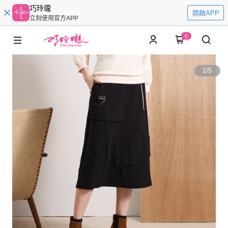
巧玲瓏
開啟APP
立刻使用官方APP
0
1
/
5