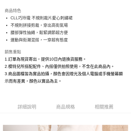
3 期 0 利率 每期
NT$660
21家銀行
商品特色
合作金庫商業銀行
第一商業銀行
超商取貨付款
CLL巧玲瓏 不規則裁片愛心刺繡裙
華南商業銀行
彰化商業銀行
不規則拼接剪裁，穿出高街氣場
LINE Pay
上海商業儲蓄銀行
台北富邦商業銀行
國泰世華商業銀行
兆豐國際商業銀行
腰部彈性抽繩，鬆緊調節超方便
Apple Pay
臺灣中小企業銀行
台中商業銀行
運動與街潮混搭，一穿超有態度
匯豐（台灣）商業銀行
華泰商業銀行
街口支付
聯邦商業銀行
遠東國際商業銀行
銷售重點
元大商業銀行
永豐商業銀行
悠遊付
1.訂單為現貨寄出，提供10日內退換貨服務。
玉山商業銀行
星展（台灣）商業銀行
2.模特兒所搭配配件、內搭僅供拍照使用，不含在此商品內。
台新國際商業銀行
中國信託商業銀行
Google Pay
3.商品圖檔皆為實品拍攝，顏色會因燈光及個人電腦或手機螢幕顯
台灣樂天信用卡公司
全盈+PAY
示而有差異，顏色以實品為主。
大哥付你分期
相關說明
【大哥付你分期使用說明】
詳細說明
商品規格
相關推薦
AFTEE先享後付
1.本服務由台灣大哥大提供，台灣大哥大用戶可立即使用無須另外申請。
2.付款方式選擇「大哥付你分期」，訂單成立後會自動跳轉到大哥付的交易
相關說明
流程，驗證手機門號後，選擇欲分期的期數、繳款截止日，確認付款後即完
【關於「AFTEE先享後付」】
成交易。
ATM付款
AFTEE先享後付是「在收到商品之後才付款」的支付方式。 讓您購物簡單