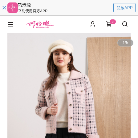
巧玲瓏
開啟APP
立刻使用官方APP
0
1
/
5