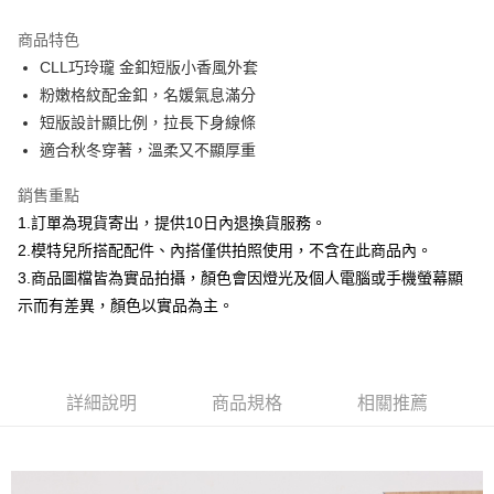
3 期 0 利率 每期
NT$860
21家銀行
商品特色
合作金庫商業銀行
第一商業銀行
超商取貨付款
CLL巧玲瓏 金釦短版小香風外套
華南商業銀行
彰化商業銀行
粉嫩格紋配金釦，名媛氣息滿分
LINE Pay
上海商業儲蓄銀行
台北富邦商業銀行
國泰世華商業銀行
兆豐國際商業銀行
短版設計顯比例，拉長下身線條
Apple Pay
臺灣中小企業銀行
台中商業銀行
適合秋冬穿著，溫柔又不顯厚重
匯豐（台灣）商業銀行
華泰商業銀行
街口支付
聯邦商業銀行
遠東國際商業銀行
銷售重點
元大商業銀行
永豐商業銀行
悠遊付
1.訂單為現貨寄出，提供10日內退換貨服務。
玉山商業銀行
星展（台灣）商業銀行
2.模特兒所搭配配件、內搭僅供拍照使用，不含在此商品內。
台新國際商業銀行
中國信託商業銀行
Google Pay
3.商品圖檔皆為實品拍攝，顏色會因燈光及個人電腦或手機螢幕顯
台灣樂天信用卡公司
全盈+PAY
示而有差異，顏色以實品為主。
大哥付你分期
相關說明
【大哥付你分期使用說明】
詳細說明
商品規格
相關推薦
AFTEE先享後付
1.本服務由台灣大哥大提供，台灣大哥大用戶可立即使用無須另外申請。
2.付款方式選擇「大哥付你分期」，訂單成立後會自動跳轉到大哥付的交易
相關說明
流程，驗證手機門號後，選擇欲分期的期數、繳款截止日，確認付款後即完
【關於「AFTEE先享後付」】
成交易。
ATM付款
AFTEE先享後付是「在收到商品之後才付款」的支付方式。 讓您購物簡單