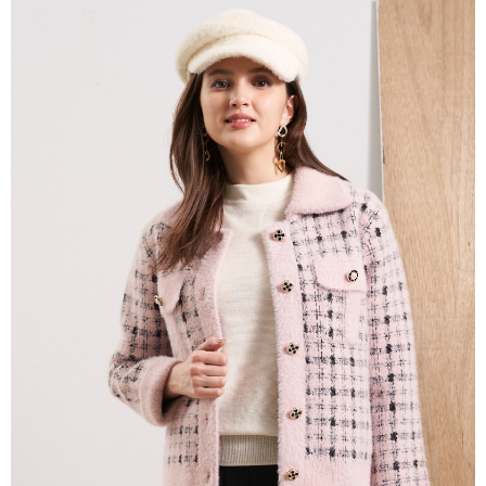
3.實際核准額度、可分期數及費用金額請依後續交易確認頁面所載為準。
便利好安心！
4.訂單成立30分鐘內，如未前往確認交易或遇審核未通過，訂單將自動取
１．簡單：不需註冊會員、不需綁卡、不需儲值。
運送方式
消。如遇「轉專審核」未通過狀況，表示未達大哥付你分期系統評分，恕無
２．便利：只要手機號碼，簡訊認證，即可結帳。
法說明評估內容。
３．安心：先確認商品／服務後，再付款。
全家取貨付款
【繳款方式說明】
1.分期款項不併入電信帳單，「大哥付你分期」於每月結算日後寄送繳費提
每筆NT$120，滿NT$2,000(含以上)免運費
【「AFTEE先享後付」結帳流程】
醒簡訊。
１．於結帳方式選擇「AFTEE先享後付」後，將跳轉至「AFTEE先享後付」
2.透過簡訊連結打開帳單後，可選擇「超商條碼／台灣大直營門市／銀行轉
7-11取貨付款
結帳頁面，進行簡訊認證並確認金額後，即可完成結帳。
帳／街口支付／iPASS MONEY」等通路繳費。
２．訂單成立數日內，您將收到繳費通知簡訊。
每筆NT$120，滿NT$2,000(含以上)免運費
３．收到繳費通知簡訊後14天內，點擊此簡訊中的連結，可透過四大超商／
【注意事項】
ATM／網路銀行／等多元方式進行付款，方視為交易完成。
宅配
1.本服務係由「台灣大哥大股份有限公司」（以下簡稱本公司）所提供，讓
※ 請注意：結帳手續完成當下不需立刻繳費，但若您需要取消訂單，請聯絡
用戶於交易時，得透過本服務購買商品或服務，並由商店將買賣／分期付款
每筆NT$120，滿NT$2,000(含以上)免運費
購買商品的店家。未經商家同意取消之訂單仍視為有效，需透過AFTEE先享
買賣價金債權讓與本公司後，依約使用本公司帳單繳交帳款。
後付繳納相關費用。
2.基於同意付款使用「大哥付你分期」之契約關係目的，商店將以您的個人
※ 交易是否成功請以「AFTEE先享後付 」之結帳頁面顯示為準，若有關於
資料（包含姓名、電話或地址）提供予台灣大哥大進項蒐集、處理及利用，
是否繳費成功／繳費後需取消欲退款等相關疑問，請聯繫「AFTEE先享後付
由本公司與您本人進行分期帳單所需資料之確認、核對及更正。
客戶支援中心」
https://netprotections.freshdesk.com/support/home
3.完整用戶服務條款，請詳閱以下連結：
https://oppay.tw/userRule
【注意事項】
１．透過由恩沛科技股份有限公司提供之「AFTEE先享後付」服務完成之交
易，需依本服務之必要範圍內提供個人資料，並將交易相關給付款項請求債
權轉讓予恩沛科技股份有限公司。
２．關於個人資料處理事宜，請瀏覽以下網址：
https://aftee.tw/terms/#terms3
３．未成年的使用者請事先徵得法定代理人或監護人之同意方可使用