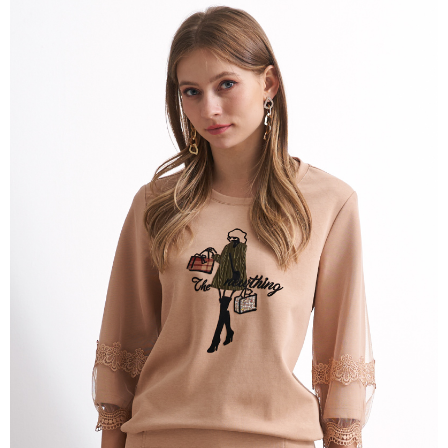
3.實際核准額度、可分期數及費用金額請依後續交易確認頁面所載為準。
便利好安心！
4.訂單成立30分鐘內，如未前往確認交易或遇審核未通過，訂單將自動取
１．簡單：不需註冊會員、不需綁卡、不需儲值。
運送方式
消。如遇「轉專審核」未通過狀況，表示未達大哥付你分期系統評分，恕無
２．便利：只要手機號碼，簡訊認證，即可結帳。
法說明評估內容。
３．安心：先確認商品／服務後，再付款。
全家取貨付款
【繳款方式說明】
1.分期款項不併入電信帳單，「大哥付你分期」於每月結算日後寄送繳費提
每筆NT$120，滿NT$2,000(含以上)免運費
【「AFTEE先享後付」結帳流程】
醒簡訊。
１．於結帳方式選擇「AFTEE先享後付」後，將跳轉至「AFTEE先享後付」
2.透過簡訊連結打開帳單後，可選擇「超商條碼／台灣大直營門市／銀行轉
7-11取貨付款
結帳頁面，進行簡訊認證並確認金額後，即可完成結帳。
帳／街口支付／iPASS MONEY」等通路繳費。
２．訂單成立數日內，您將收到繳費通知簡訊。
每筆NT$120，滿NT$2,000(含以上)免運費
３．收到繳費通知簡訊後14天內，點擊此簡訊中的連結，可透過四大超商／
【注意事項】
ATM／網路銀行／等多元方式進行付款，方視為交易完成。
宅配
1.本服務係由「台灣大哥大股份有限公司」（以下簡稱本公司）所提供，讓
※ 請注意：結帳手續完成當下不需立刻繳費，但若您需要取消訂單，請聯絡
用戶於交易時，得透過本服務購買商品或服務，並由商店將買賣／分期付款
每筆NT$120，滿NT$2,000(含以上)免運費
購買商品的店家。未經商家同意取消之訂單仍視為有效，需透過AFTEE先享
買賣價金債權讓與本公司後，依約使用本公司帳單繳交帳款。
後付繳納相關費用。
2.基於同意付款使用「大哥付你分期」之契約關係目的，商店將以您的個人
※ 交易是否成功請以「AFTEE先享後付 」之結帳頁面顯示為準，若有關於
資料（包含姓名、電話或地址）提供予台灣大哥大進項蒐集、處理及利用，
是否繳費成功／繳費後需取消欲退款等相關疑問，請聯繫「AFTEE先享後付
由本公司與您本人進行分期帳單所需資料之確認、核對及更正。
客戶支援中心」
https://netprotections.freshdesk.com/support/home
3.完整用戶服務條款，請詳閱以下連結：
https://oppay.tw/userRule
【注意事項】
１．透過由恩沛科技股份有限公司提供之「AFTEE先享後付」服務完成之交
易，需依本服務之必要範圍內提供個人資料，並將交易相關給付款項請求債
權轉讓予恩沛科技股份有限公司。
２．關於個人資料處理事宜，請瀏覽以下網址：
https://aftee.tw/terms/#terms3
３．未成年的使用者請事先徵得法定代理人或監護人之同意方可使用