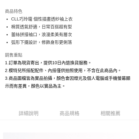
3 期 0 利率 每期
NT$660
21家銀行
商品特色
合作金庫商業銀行
第一商業銀行
超商取貨付款
CLL巧玲瓏 個性插畫透紗袖上衣
華南商業銀行
彰化商業銀行
棉質透氣舒適，日常百搭超有型
LINE Pay
上海商業儲蓄銀行
台北富邦商業銀行
國泰世華商業銀行
兆豐國際商業銀行
蕾絲拼接袖口，浪漫柔美有層次
Apple Pay
臺灣中小企業銀行
台中商業銀行
弧形下擺設計，修飾身形更俐落
匯豐（台灣）商業銀行
華泰商業銀行
街口支付
聯邦商業銀行
遠東國際商業銀行
銷售重點
元大商業銀行
永豐商業銀行
悠遊付
1.訂單為現貨寄出，提供10日內退換貨服務。
玉山商業銀行
星展（台灣）商業銀行
2.模特兒所搭配配件、內搭僅供拍照使用，不含在此商品內。
台新國際商業銀行
中國信託商業銀行
Google Pay
3.商品圖檔皆為實品拍攝，顏色會因燈光及個人電腦或手機螢幕顯
台灣樂天信用卡公司
全盈+PAY
示而有差異，顏色以實品為主。
大哥付你分期
相關說明
【大哥付你分期使用說明】
詳細說明
商品規格
相關推薦
AFTEE先享後付
1.本服務由台灣大哥大提供，台灣大哥大用戶可立即使用無須另外申請。
2.付款方式選擇「大哥付你分期」，訂單成立後會自動跳轉到大哥付的交易
相關說明
流程，驗證手機門號後，選擇欲分期的期數、繳款截止日，確認付款後即完
【關於「AFTEE先享後付」】
成交易。
ATM付款
AFTEE先享後付是「在收到商品之後才付款」的支付方式。 讓您購物簡單