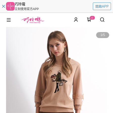
巧玲瓏
開啟APP
立刻使用官方APP
0
1
/
5