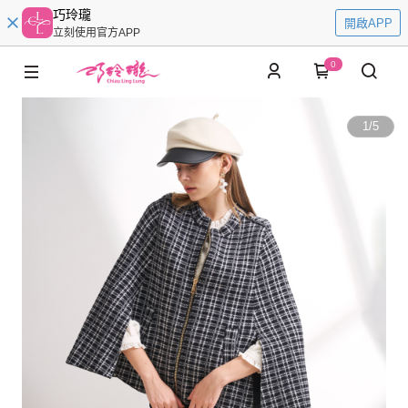
巧玲瓏
開啟APP
立刻使用官方APP
0
1
/
5