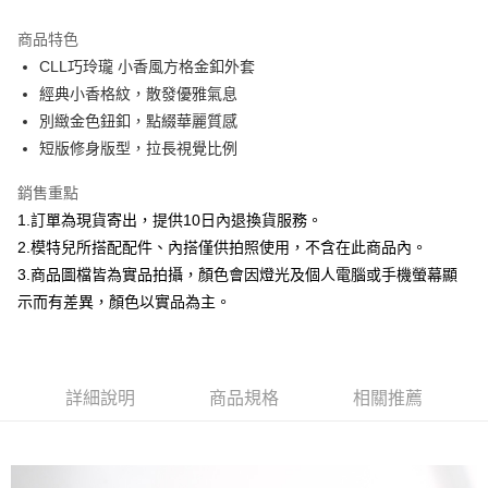
3 期 0 利率 每期
NT$926
21家銀行
商品特色
合作金庫商業銀行
第一商業銀行
超商取貨付款
CLL巧玲瓏 小香風方格金釦外套
華南商業銀行
彰化商業銀行
經典小香格紋，散發優雅氣息
LINE Pay
上海商業儲蓄銀行
台北富邦商業銀行
國泰世華商業銀行
兆豐國際商業銀行
別緻金色鈕釦，點綴華麗質感
Apple Pay
臺灣中小企業銀行
台中商業銀行
短版修身版型，拉長視覺比例
匯豐（台灣）商業銀行
華泰商業銀行
街口支付
聯邦商業銀行
遠東國際商業銀行
銷售重點
元大商業銀行
永豐商業銀行
悠遊付
1.訂單為現貨寄出，提供10日內退換貨服務。
玉山商業銀行
星展（台灣）商業銀行
2.模特兒所搭配配件、內搭僅供拍照使用，不含在此商品內。
台新國際商業銀行
中國信託商業銀行
Google Pay
3.商品圖檔皆為實品拍攝，顏色會因燈光及個人電腦或手機螢幕顯
台灣樂天信用卡公司
全盈+PAY
示而有差異，顏色以實品為主。
大哥付你分期
相關說明
【大哥付你分期使用說明】
詳細說明
商品規格
相關推薦
AFTEE先享後付
1.本服務由台灣大哥大提供，台灣大哥大用戶可立即使用無須另外申請。
2.付款方式選擇「大哥付你分期」，訂單成立後會自動跳轉到大哥付的交易
相關說明
流程，驗證手機門號後，選擇欲分期的期數、繳款截止日，確認付款後即完
【關於「AFTEE先享後付」】
成交易。
ATM付款
AFTEE先享後付是「在收到商品之後才付款」的支付方式。 讓您購物簡單