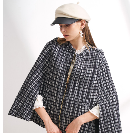
3.實際核准額度、可分期數及費用金額請依後續交易確認頁面所載為準。
便利好安心！
4.訂單成立30分鐘內，如未前往確認交易或遇審核未通過，訂單將自動取
１．簡單：不需註冊會員、不需綁卡、不需儲值。
運送方式
消。如遇「轉專審核」未通過狀況，表示未達大哥付你分期系統評分，恕無
２．便利：只要手機號碼，簡訊認證，即可結帳。
法說明評估內容。
３．安心：先確認商品／服務後，再付款。
全家取貨付款
【繳款方式說明】
1.分期款項不併入電信帳單，「大哥付你分期」於每月結算日後寄送繳費提
每筆NT$120，滿NT$2,000(含以上)免運費
【「AFTEE先享後付」結帳流程】
醒簡訊。
１．於結帳方式選擇「AFTEE先享後付」後，將跳轉至「AFTEE先享後付」
2.透過簡訊連結打開帳單後，可選擇「超商條碼／台灣大直營門市／銀行轉
7-11取貨付款
結帳頁面，進行簡訊認證並確認金額後，即可完成結帳。
帳／街口支付／iPASS MONEY」等通路繳費。
２．訂單成立數日內，您將收到繳費通知簡訊。
每筆NT$120，滿NT$2,000(含以上)免運費
３．收到繳費通知簡訊後14天內，點擊此簡訊中的連結，可透過四大超商／
【注意事項】
ATM／網路銀行／等多元方式進行付款，方視為交易完成。
宅配
1.本服務係由「台灣大哥大股份有限公司」（以下簡稱本公司）所提供，讓
※ 請注意：結帳手續完成當下不需立刻繳費，但若您需要取消訂單，請聯絡
用戶於交易時，得透過本服務購買商品或服務，並由商店將買賣／分期付款
每筆NT$120，滿NT$2,000(含以上)免運費
購買商品的店家。未經商家同意取消之訂單仍視為有效，需透過AFTEE先享
買賣價金債權讓與本公司後，依約使用本公司帳單繳交帳款。
後付繳納相關費用。
2.基於同意付款使用「大哥付你分期」之契約關係目的，商店將以您的個人
※ 交易是否成功請以「AFTEE先享後付 」之結帳頁面顯示為準，若有關於
資料（包含姓名、電話或地址）提供予台灣大哥大進項蒐集、處理及利用，
是否繳費成功／繳費後需取消欲退款等相關疑問，請聯繫「AFTEE先享後付
由本公司與您本人進行分期帳單所需資料之確認、核對及更正。
客戶支援中心」
https://netprotections.freshdesk.com/support/home
3.完整用戶服務條款，請詳閱以下連結：
https://oppay.tw/userRule
【注意事項】
１．透過由恩沛科技股份有限公司提供之「AFTEE先享後付」服務完成之交
易，需依本服務之必要範圍內提供個人資料，並將交易相關給付款項請求債
權轉讓予恩沛科技股份有限公司。
２．關於個人資料處理事宜，請瀏覽以下網址：
https://aftee.tw/terms/#terms3
３．未成年的使用者請事先徵得法定代理人或監護人之同意方可使用