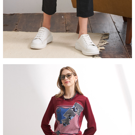
易，需依本服務之必要範圍內提供個人資料，並將交易相關給付款項請求債
權轉讓予恩沛科技股份有限公司。
２．關於個人資料處理事宜，請瀏覽以下網址：
https://aftee.tw/terms/#terms3
３．未成年的使用者請事先徵得法定代理人或監護人之同意方可使用
「AFTEE先享後付」，若未經同意申辦者引起之損失，本公司不負相關責
任。
４．使用「AFTEE先享後付」時，將依據個別帳號之用戶狀況，依本公司即
時審查核予不同之上限額度；若仍有額度不足之情形，本公司將視審查結果
請求用戶進行身份認證。
５．嚴禁一人註冊多個帳號或使用他人資訊註冊。若發現惡意使用之情形，
恩沛科技股份有限公司將有權停止該用戶之使用額度並採取法律行動。