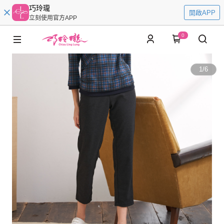
巧玲瓏
開啟APP
立刻使用官方APP
0
1
/
6