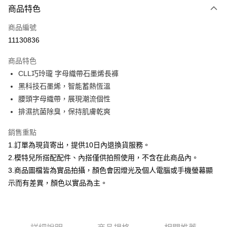
商品特色
信用卡一次付款
商品編號
信用卡分期付款
11130836
3 期 0 利率 每期
NT$526
21家銀行
商品特色
合作金庫商業銀行
第一商業銀行
超商取貨付款
CLL巧玲瓏 字母織帶石墨烯長褲
華南商業銀行
彰化商業銀行
黑科技石墨烯，智能蓄熱恆溫
LINE Pay
上海商業儲蓄銀行
台北富邦商業銀行
國泰世華商業銀行
兆豐國際商業銀行
腰頭字母織帶，展現潮流個性
Apple Pay
臺灣中小企業銀行
台中商業銀行
排濕抗菌除臭，保持肌膚乾爽
匯豐（台灣）商業銀行
華泰商業銀行
街口支付
聯邦商業銀行
遠東國際商業銀行
銷售重點
元大商業銀行
永豐商業銀行
悠遊付
1.訂單為現貨寄出，提供10日內退換貨服務。
玉山商業銀行
星展（台灣）商業銀行
2.模特兒所搭配配件、內搭僅供拍照使用，不含在此商品內。
台新國際商業銀行
中國信託商業銀行
Google Pay
3.商品圖檔皆為實品拍攝，顏色會因燈光及個人電腦或手機螢幕顯
台灣樂天信用卡公司
全盈+PAY
示而有差異，顏色以實品為主。
大哥付你分期
相關說明
【大哥付你分期使用說明】