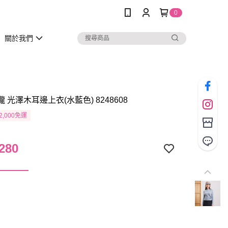
0
關於我們
瓏 光澤木耳邊上衣(水藍色) 8248608
2,000免運
280