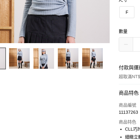
F
數量
付款與運
超取滿NT$
付款方式
商品特色
信用卡一
商品編號
11137263
信用卡分
商品特色
3 期 
CLL
合作金
細緻立
超商取貨