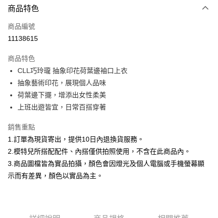
商品特色
信用卡一次付款
商品編號
信用卡分期付款
11138615
3 期 0 利率 每期
NT$526
21家銀行
商品特色
合作金庫商業銀行
第一商業銀行
超商取貨付款
CLL巧玲瓏 抽象印花荷葉邊袖口上衣
華南商業銀行
彰化商業銀行
抽象藝術印花，展現個人品味
LINE Pay
上海商業儲蓄銀行
台北富邦商業銀行
國泰世華商業銀行
兆豐國際商業銀行
荷葉邊下擺，增添出女性柔美
Apple Pay
臺灣中小企業銀行
台中商業銀行
上班出遊皆宜，日常百搭穿著
匯豐（台灣）商業銀行
華泰商業銀行
街口支付
聯邦商業銀行
遠東國際商業銀行
銷售重點
元大商業銀行
永豐商業銀行
悠遊付
1.訂單為現貨寄出，提供10日內退換貨服務。
玉山商業銀行
星展（台灣）商業銀行
2.模特兒所搭配配件、內搭僅供拍照使用，不含在此商品內。
台新國際商業銀行
中國信託商業銀行
Google Pay
3.商品圖檔皆為實品拍攝，顏色會因燈光及個人電腦或手機螢幕顯
台灣樂天信用卡公司
全盈+PAY
示而有差異，顏色以實品為主。
大哥付你分期
相關說明
【大哥付你分期使用說明】