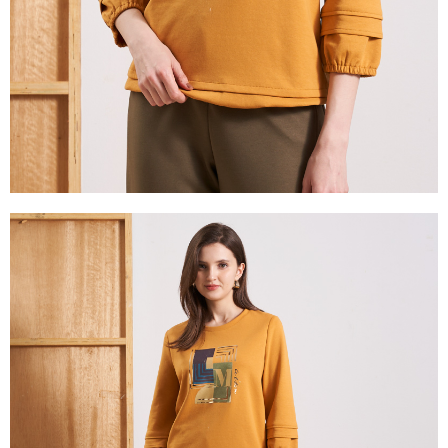
易，需依本服務之必要範圍內提供個人資料，並將交易相關給付款項請求債
權轉讓予恩沛科技股份有限公司。
２．關於個人資料處理事宜，請瀏覽以下網址：
https://aftee.tw/terms/#terms3
３．未成年的使用者請事先徵得法定代理人或監護人之同意方可使用
「AFTEE先享後付」，若未經同意申辦者引起之損失，本公司不負相關責
任。
４．使用「AFTEE先享後付」時，將依據個別帳號之用戶狀況，依本公司即
時審查核予不同之上限額度；若仍有額度不足之情形，本公司將視審查結果
請求用戶進行身份認證。
５．嚴禁一人註冊多個帳號或使用他人資訊註冊。若發現惡意使用之情形，
恩沛科技股份有限公司將有權停止該用戶之使用額度並採取法律行動。