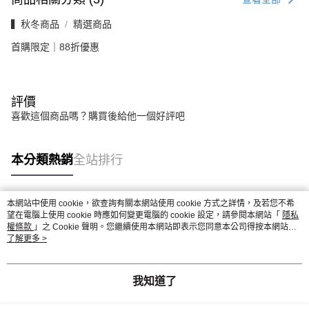
▍秋冬商品
精選商品
首購限定｜88折優惠
評價
喜歡這個商品嗎？購買後給他一個好評吧
本分類熱銷
全站排行
本網站中使用 cookie，欲查詢有關本網站使用 cookie 方式之詳情，及若您不希
熱門標籤
望在電腦上使用 cookie 時應如何變更電腦的 cookie 設定，請參閱本網站「
隱私
權條款
」之 Cookie 聲明。您繼續使用本網站即表示您同意本公司得按本網站使
用條款之 Cookie 聲明使用 cookie。
了解更多 >
我知道了