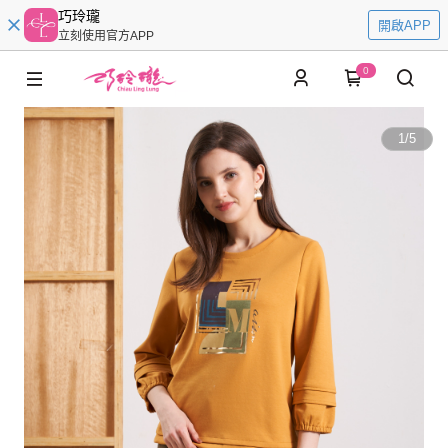
巧玲瓏
開啟APP
立刻使用官方APP
0
1
/
5