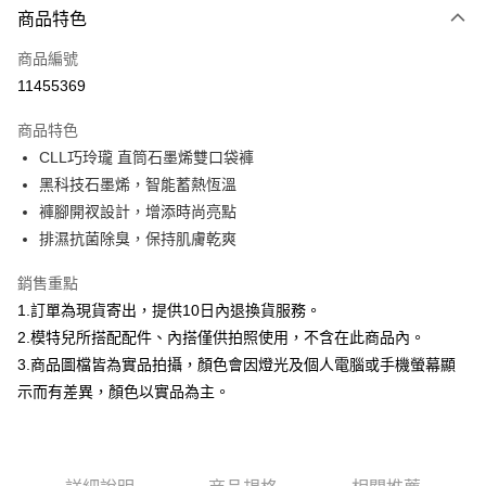
商品特色
信用卡一次付款
商品編號
信用卡分期付款
11455369
3 期 0 利率 每期
NT$593
21家銀行
商品特色
合作金庫商業銀行
第一商業銀行
超商取貨付款
CLL巧玲瓏 直筒石墨烯雙口袋褲
華南商業銀行
彰化商業銀行
黑科技石墨烯，智能蓄熱恆溫
LINE Pay
上海商業儲蓄銀行
台北富邦商業銀行
國泰世華商業銀行
兆豐國際商業銀行
褲腳開衩設計，增添時尚亮點
Apple Pay
臺灣中小企業銀行
台中商業銀行
排濕抗菌除臭，保持肌膚乾爽
匯豐（台灣）商業銀行
華泰商業銀行
街口支付
聯邦商業銀行
遠東國際商業銀行
銷售重點
元大商業銀行
永豐商業銀行
悠遊付
1.訂單為現貨寄出，提供10日內退換貨服務。
玉山商業銀行
星展（台灣）商業銀行
2.模特兒所搭配配件、內搭僅供拍照使用，不含在此商品內。
台新國際商業銀行
中國信託商業銀行
Google Pay
3.商品圖檔皆為實品拍攝，顏色會因燈光及個人電腦或手機螢幕顯
台灣樂天信用卡公司
全盈+PAY
示而有差異，顏色以實品為主。
大哥付你分期
相關說明
【大哥付你分期使用說明】