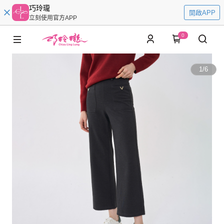
巧玲瓏
開啟APP
立刻使用官方APP
0
1
/
6