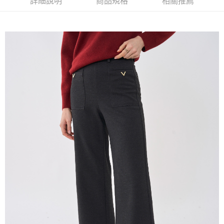
詳細說明
商品規格
相關推薦
AFTEE先享後付
1.本服務由台灣大哥大提供，台灣大哥大用戶可立即使用無須另外申請。
2.付款方式選擇「大哥付你分期」，訂單成立後會自動跳轉到大哥付的交易
相關說明
流程，驗證手機門號後，選擇欲分期的期數、繳款截止日，確認付款後即完
【關於「AFTEE先享後付」】
成交易。
ATM付款
AFTEE先享後付是「在收到商品之後才付款」的支付方式。 讓您購物簡單
3.實際核准額度、可分期數及費用金額請依後續交易確認頁面所載為準。
便利好安心！
4.訂單成立30分鐘內，如未前往確認交易或遇審核未通過，訂單將自動取
１．簡單：不需註冊會員、不需綁卡、不需儲值。
運送方式
消。如遇「轉專審核」未通過狀況，表示未達大哥付你分期系統評分，恕無
２．便利：只要手機號碼，簡訊認證，即可結帳。
法說明評估內容。
３．安心：先確認商品／服務後，再付款。
全家取貨付款
【繳款方式說明】
1.分期款項不併入電信帳單，「大哥付你分期」於每月結算日後寄送繳費提
每筆NT$120，滿NT$2,000(含以上)免運費
【「AFTEE先享後付」結帳流程】
醒簡訊。
１．於結帳方式選擇「AFTEE先享後付」後，將跳轉至「AFTEE先享後付」
2.透過簡訊連結打開帳單後，可選擇「超商條碼／台灣大直營門市／銀行轉
7-11取貨付款
結帳頁面，進行簡訊認證並確認金額後，即可完成結帳。
帳／街口支付／iPASS MONEY」等通路繳費。
２．訂單成立數日內，您將收到繳費通知簡訊。
每筆NT$120，滿NT$2,000(含以上)免運費
３．收到繳費通知簡訊後14天內，點擊此簡訊中的連結，可透過四大超商／
【注意事項】
ATM／網路銀行／等多元方式進行付款，方視為交易完成。
宅配
1.本服務係由「台灣大哥大股份有限公司」（以下簡稱本公司）所提供，讓
※ 請注意：結帳手續完成當下不需立刻繳費，但若您需要取消訂單，請聯絡
用戶於交易時，得透過本服務購買商品或服務，並由商店將買賣／分期付款
每筆NT$120，滿NT$2,000(含以上)免運費
購買商品的店家。未經商家同意取消之訂單仍視為有效，需透過AFTEE先享
買賣價金債權讓與本公司後，依約使用本公司帳單繳交帳款。
後付繳納相關費用。
2.基於同意付款使用「大哥付你分期」之契約關係目的，商店將以您的個人
※ 交易是否成功請以「AFTEE先享後付 」之結帳頁面顯示為準，若有關於
資料（包含姓名、電話或地址）提供予台灣大哥大進項蒐集、處理及利用，
是否繳費成功／繳費後需取消欲退款等相關疑問，請聯繫「AFTEE先享後付
由本公司與您本人進行分期帳單所需資料之確認、核對及更正。
客戶支援中心」
https://netprotections.freshdesk.com/support/home
3.完整用戶服務條款，請詳閱以下連結：
https://oppay.tw/userRule
【注意事項】
１．透過由恩沛科技股份有限公司提供之「AFTEE先享後付」服務完成之交