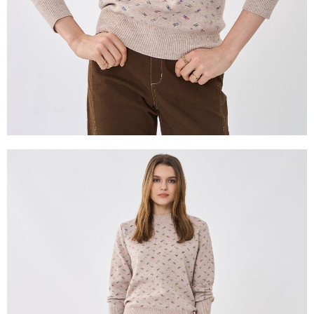
２．關於個人資料處理事宜，請瀏覽以下網址：
https://aftee.tw/terms/#terms3
３．未成年的使用者請事先徵得法定代理人或監護人之同意方可使用
「AFTEE先享後付」，若未經同意申辦者引起之損失，本公司不負相關責
任。
４．使用「AFTEE先享後付」時，將依據個別帳號之用戶狀況，依本公司即
時審查核予不同之上限額度；若仍有額度不足之情形，本公司將視審查結果
請求用戶進行身份認證。
５．嚴禁一人註冊多個帳號或使用他人資訊註冊。若發現惡意使用之情形，
恩沛科技股份有限公司將有權停止該用戶之使用額度並採取法律行動。