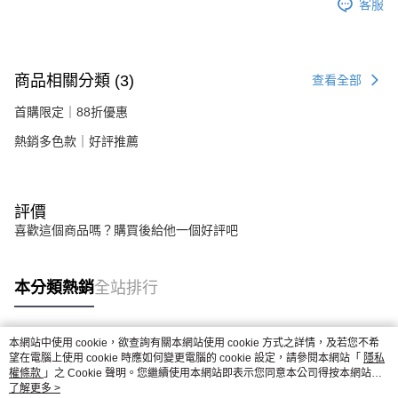
客服
商品相關分類 (3)
查看全部
首購限定｜88折優惠
熱銷多色款｜好評推薦
評價
喜歡這個商品嗎？購買後給他一個好評吧
本分類熱銷
全站排行
本網站中使用 cookie，欲查詢有關本網站使用 cookie 方式之詳情，及若您不希
熱門標籤
望在電腦上使用 cookie 時應如何變更電腦的 cookie 設定，請參閱本網站「
隱私
權條款
」之 Cookie 聲明。您繼續使用本網站即表示您同意本公司得按本網站使
用條款之 Cookie 聲明使用 cookie。
了解更多 >