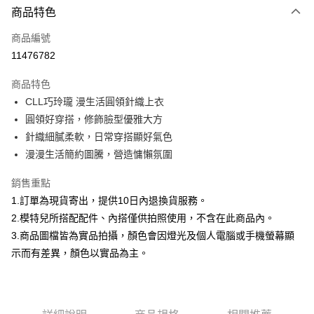
商品特色
信用卡一次付款
商品編號
信用卡分期付款
11476782
3 期 0 利率 每期
NT$526
21家銀行
商品特色
合作金庫商業銀行
第一商業銀行
超商取貨付款
CLL巧玲瓏 漫生活圓領針織上衣
華南商業銀行
彰化商業銀行
圓領好穿搭，修飾臉型優雅大方
LINE Pay
上海商業儲蓄銀行
台北富邦商業銀行
國泰世華商業銀行
兆豐國際商業銀行
針織細膩柔軟，日常穿搭顯好氣色
Apple Pay
臺灣中小企業銀行
台中商業銀行
漫漫生活簡約圖騰，營造慵懶氛圍
匯豐（台灣）商業銀行
華泰商業銀行
街口支付
聯邦商業銀行
遠東國際商業銀行
銷售重點
元大商業銀行
永豐商業銀行
悠遊付
1.訂單為現貨寄出，提供10日內退換貨服務。
玉山商業銀行
星展（台灣）商業銀行
2.模特兒所搭配配件、內搭僅供拍照使用，不含在此商品內。
台新國際商業銀行
中國信託商業銀行
Google Pay
3.商品圖檔皆為實品拍攝，顏色會因燈光及個人電腦或手機螢幕顯
台灣樂天信用卡公司
大哥付你分期
示而有差異，顏色以實品為主。
相關說明
【大哥付你分期使用說明】
AFTEE先享後付
1.本服務由台灣大哥大提供，台灣大哥大用戶可立即使用無須另外申請。
2.付款方式選擇「大哥付你分期」，訂單成立後會自動跳轉到大哥付的交易
相關說明