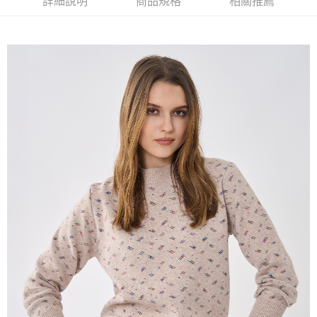
詳細說明
商品規格
相關推薦
流程，驗證手機門號後，選擇欲分期的期數、繳款截止日，確認付款後即完
【關於「AFTEE先享後付」】
成交易。
ATM付款
AFTEE先享後付是「在收到商品之後才付款」的支付方式。 讓您購物簡單
3.實際核准額度、可分期數及費用金額請依後續交易確認頁面所載為準。
便利好安心！
4.訂單成立30分鐘內，如未前往確認交易或遇審核未通過，訂單將自動取
１．簡單：不需註冊會員、不需綁卡、不需儲值。
運送方式
消。如遇「轉專審核」未通過狀況，表示未達大哥付你分期系統評分，恕無
２．便利：只要手機號碼，簡訊認證，即可結帳。
法說明評估內容。
３．安心：先確認商品／服務後，再付款。
全家取貨付款
【繳款方式說明】
1.分期款項不併入電信帳單，「大哥付你分期」於每月結算日後寄送繳費提
每筆NT$120，滿NT$2,000(含以上)免運費
【「AFTEE先享後付」結帳流程】
醒簡訊。
１．於結帳方式選擇「AFTEE先享後付」後，將跳轉至「AFTEE先享後付」
2.透過簡訊連結打開帳單後，可選擇「超商條碼／台灣大直營門市／銀行轉
7-11取貨付款
結帳頁面，進行簡訊認證並確認金額後，即可完成結帳。
帳／街口支付／iPASS MONEY」等通路繳費。
２．訂單成立數日內，您將收到繳費通知簡訊。
每筆NT$120，滿NT$2,000(含以上)免運費
３．收到繳費通知簡訊後14天內，點擊此簡訊中的連結，可透過四大超商／
【注意事項】
ATM／網路銀行／等多元方式進行付款，方視為交易完成。
宅配
1.本服務係由「台灣大哥大股份有限公司」（以下簡稱本公司）所提供，讓
※ 請注意：結帳手續完成當下不需立刻繳費，但若您需要取消訂單，請聯絡
用戶於交易時，得透過本服務購買商品或服務，並由商店將買賣／分期付款
每筆NT$120，滿NT$2,000(含以上)免運費
購買商品的店家。未經商家同意取消之訂單仍視為有效，需透過AFTEE先享
買賣價金債權讓與本公司後，依約使用本公司帳單繳交帳款。
後付繳納相關費用。
2.基於同意付款使用「大哥付你分期」之契約關係目的，商店將以您的個人
※ 交易是否成功請以「AFTEE先享後付 」之結帳頁面顯示為準，若有關於
資料（包含姓名、電話或地址）提供予台灣大哥大進項蒐集、處理及利用，
是否繳費成功／繳費後需取消欲退款等相關疑問，請聯繫「AFTEE先享後付
由本公司與您本人進行分期帳單所需資料之確認、核對及更正。
客戶支援中心」
https://netprotections.freshdesk.com/support/home
3.完整用戶服務條款，請詳閱以下連結：
https://oppay.tw/userRule
【注意事項】
１．透過由恩沛科技股份有限公司提供之「AFTEE先享後付」服務完成之交
易，需依本服務之必要範圍內提供個人資料，並將交易相關給付款項請求債
權轉讓予恩沛科技股份有限公司。