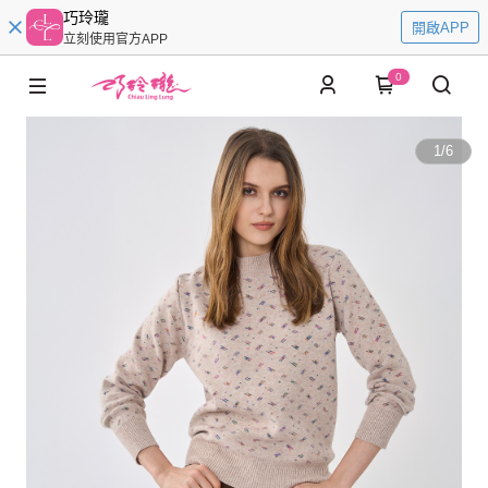
巧玲瓏
開啟APP
立刻使用官方APP
0
1
/
6