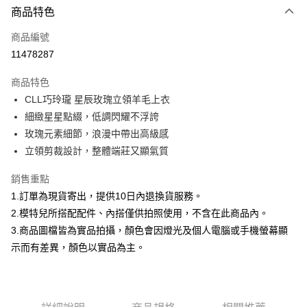
商品特色
信用卡一次付款
商品編號
信用卡分期付款
11478287
3 期 0 利率 每期
NT$593
21家銀行
商品特色
合作金庫商業銀行
第一商業銀行
超商取貨付款
CLL巧玲瓏 星辰玫瑰立領羊毛上衣
華南商業銀行
彰化商業銀行
細緻星星點綴，低調閃耀不浮誇
LINE Pay
上海商業儲蓄銀行
台北富邦商業銀行
國泰世華商業銀行
兆豐國際商業銀行
玫瑰元素細節，浪漫中帶出高級感
Apple Pay
臺灣中小企業銀行
台中商業銀行
立領剪裁設計，整體端莊又顯氣質
匯豐（台灣）商業銀行
華泰商業銀行
街口支付
聯邦商業銀行
遠東國際商業銀行
銷售重點
元大商業銀行
永豐商業銀行
悠遊付
1.訂單為現貨寄出，提供10日內退換貨服務。
玉山商業銀行
星展（台灣）商業銀行
2.模特兒所搭配配件、內搭僅供拍照使用，不含在此商品內。
台新國際商業銀行
中國信託商業銀行
Google Pay
3.商品圖檔皆為實品拍攝，顏色會因燈光及個人電腦或手機螢幕顯
台灣樂天信用卡公司
大哥付你分期
示而有差異，顏色以實品為主。
相關說明
【大哥付你分期使用說明】
AFTEE先享後付
1.本服務由台灣大哥大提供，台灣大哥大用戶可立即使用無須另外申請。
2.付款方式選擇「大哥付你分期」，訂單成立後會自動跳轉到大哥付的交易
相關說明