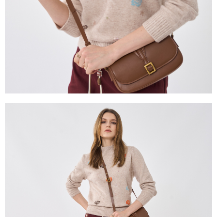
２．關於個人資料處理事宜，請瀏覽以下網址：
https://aftee.tw/terms/#terms3
３．未成年的使用者請事先徵得法定代理人或監護人之同意方可使用
「AFTEE先享後付」，若未經同意申辦者引起之損失，本公司不負相關責
任。
４．使用「AFTEE先享後付」時，將依據個別帳號之用戶狀況，依本公司即
時審查核予不同之上限額度；若仍有額度不足之情形，本公司將視審查結果
請求用戶進行身份認證。
５．嚴禁一人註冊多個帳號或使用他人資訊註冊。若發現惡意使用之情形，
恩沛科技股份有限公司將有權停止該用戶之使用額度並採取法律行動。