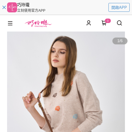
巧玲瓏
開啟APP
立刻使用官方APP
0
1
/
6