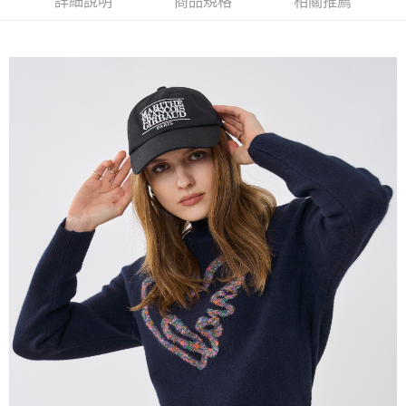
詳細說明
商品規格
相關推薦
流程，驗證手機門號後，選擇欲分期的期數、繳款截止日，確認付款後即完
【關於「AFTEE先享後付」】
成交易。
ATM付款
AFTEE先享後付是「在收到商品之後才付款」的支付方式。 讓您購物簡單
3.實際核准額度、可分期數及費用金額請依後續交易確認頁面所載為準。
便利好安心！
4.訂單成立30分鐘內，如未前往確認交易或遇審核未通過，訂單將自動取
１．簡單：不需註冊會員、不需綁卡、不需儲值。
運送方式
消。如遇「轉專審核」未通過狀況，表示未達大哥付你分期系統評分，恕無
２．便利：只要手機號碼，簡訊認證，即可結帳。
法說明評估內容。
３．安心：先確認商品／服務後，再付款。
全家取貨付款
【繳款方式說明】
1.分期款項不併入電信帳單，「大哥付你分期」於每月結算日後寄送繳費提
每筆NT$120，滿NT$2,000(含以上)免運費
【「AFTEE先享後付」結帳流程】
醒簡訊。
１．於結帳方式選擇「AFTEE先享後付」後，將跳轉至「AFTEE先享後付」
2.透過簡訊連結打開帳單後，可選擇「超商條碼／台灣大直營門市／銀行轉
7-11取貨付款
結帳頁面，進行簡訊認證並確認金額後，即可完成結帳。
帳／街口支付／iPASS MONEY」等通路繳費。
２．訂單成立數日內，您將收到繳費通知簡訊。
每筆NT$120，滿NT$2,000(含以上)免運費
３．收到繳費通知簡訊後14天內，點擊此簡訊中的連結，可透過四大超商／
【注意事項】
ATM／網路銀行／等多元方式進行付款，方視為交易完成。
宅配
1.本服務係由「台灣大哥大股份有限公司」（以下簡稱本公司）所提供，讓
※ 請注意：結帳手續完成當下不需立刻繳費，但若您需要取消訂單，請聯絡
用戶於交易時，得透過本服務購買商品或服務，並由商店將買賣／分期付款
每筆NT$120，滿NT$2,000(含以上)免運費
購買商品的店家。未經商家同意取消之訂單仍視為有效，需透過AFTEE先享
買賣價金債權讓與本公司後，依約使用本公司帳單繳交帳款。
後付繳納相關費用。
2.基於同意付款使用「大哥付你分期」之契約關係目的，商店將以您的個人
※ 交易是否成功請以「AFTEE先享後付 」之結帳頁面顯示為準，若有關於
資料（包含姓名、電話或地址）提供予台灣大哥大進項蒐集、處理及利用，
是否繳費成功／繳費後需取消欲退款等相關疑問，請聯繫「AFTEE先享後付
由本公司與您本人進行分期帳單所需資料之確認、核對及更正。
客戶支援中心」
https://netprotections.freshdesk.com/support/home
3.完整用戶服務條款，請詳閱以下連結：
https://oppay.tw/userRule
【注意事項】
１．透過由恩沛科技股份有限公司提供之「AFTEE先享後付」服務完成之交
易，需依本服務之必要範圍內提供個人資料，並將交易相關給付款項請求債
權轉讓予恩沛科技股份有限公司。