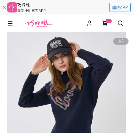
巧玲瓏
開啟APP
立刻使用官方APP
0
1
/
6