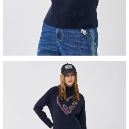
２．關於個人資料處理事宜，請瀏覽以下網址：
https://aftee.tw/terms/#terms3
３．未成年的使用者請事先徵得法定代理人或監護人之同意方可使用
「AFTEE先享後付」，若未經同意申辦者引起之損失，本公司不負相關責
任。
４．使用「AFTEE先享後付」時，將依據個別帳號之用戶狀況，依本公司即
時審查核予不同之上限額度；若仍有額度不足之情形，本公司將視審查結果
請求用戶進行身份認證。
５．嚴禁一人註冊多個帳號或使用他人資訊註冊。若發現惡意使用之情形，
恩沛科技股份有限公司將有權停止該用戶之使用額度並採取法律行動。