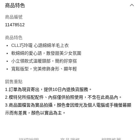
商品特色
信用卡一次付款
商品編號
信用卡分期付款
11478512
3 期 0 利率 每期
NT$593
21家銀行
商品特色
合作金庫商業銀行
第一商業銀行
超商取貨付款
CLL巧玲瓏 心語綿綿羊毛上衣
華南商業銀行
彰化商業銀行
軟綿綿的愛心語，散發甜美少女氛圍
LINE Pay
上海商業儲蓄銀行
台北富邦商業銀行
國泰世華商業銀行
兆豐國際商業銀行
小立領款式溫暖頸部，簡約好穿搭
Apple Pay
臺灣中小企業銀行
台中商業銀行
寬鬆版型，完美修飾身形、顯年輕
匯豐（台灣）商業銀行
華泰商業銀行
街口支付
聯邦商業銀行
遠東國際商業銀行
銷售重點
元大商業銀行
永豐商業銀行
悠遊付
1.訂單為現貨寄出，提供10日內退換貨服務。
玉山商業銀行
星展（台灣）商業銀行
2.模特兒所搭配配件、內搭僅供拍照使用，不含在此商品內。
台新國際商業銀行
中國信託商業銀行
Google Pay
3.商品圖檔皆為實品拍攝，顏色會因燈光及個人電腦或手機螢幕顯
台灣樂天信用卡公司
大哥付你分期
示而有差異，顏色以實品為主。
相關說明
【大哥付你分期使用說明】
AFTEE先享後付
1.本服務由台灣大哥大提供，台灣大哥大用戶可立即使用無須另外申請。
2.付款方式選擇「大哥付你分期」，訂單成立後會自動跳轉到大哥付的交易
相關說明