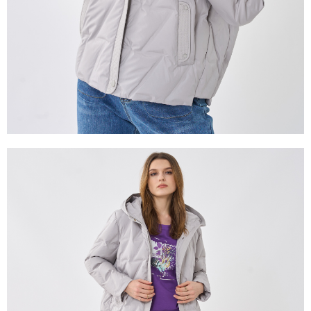
２．關於個人資料處理事宜，請瀏覽以下網址：
https://aftee.tw/terms/#terms3
３．未成年的使用者請事先徵得法定代理人或監護人之同意方可使用
「AFTEE先享後付」，若未經同意申辦者引起之損失，本公司不負相關責
任。
４．使用「AFTEE先享後付」時，將依據個別帳號之用戶狀況，依本公司即
時審查核予不同之上限額度；若仍有額度不足之情形，本公司將視審查結果
請求用戶進行身份認證。
５．嚴禁一人註冊多個帳號或使用他人資訊註冊。若發現惡意使用之情形，
恩沛科技股份有限公司將有權停止該用戶之使用額度並採取法律行動。