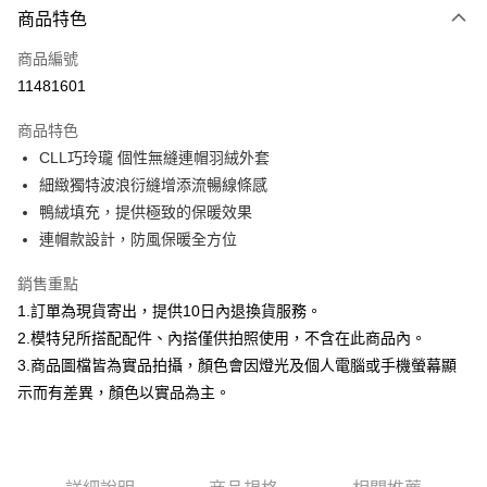
商品特色
信用卡一次付款
商品編號
信用卡分期付款
11481601
3 期 0 利率 每期
NT$1,526
21家銀行
商品特色
合作金庫商業銀行
第一商業銀行
超商取貨付款
CLL巧玲瓏 個性無縫連帽羽絨外套
華南商業銀行
彰化商業銀行
細緻獨特波浪衍縫增添流暢線條感
LINE Pay
上海商業儲蓄銀行
台北富邦商業銀行
國泰世華商業銀行
兆豐國際商業銀行
鴨絨填充，提供極致的保暖效果
Apple Pay
臺灣中小企業銀行
台中商業銀行
連帽款設計，防風保暖全方位
匯豐（台灣）商業銀行
華泰商業銀行
街口支付
聯邦商業銀行
遠東國際商業銀行
銷售重點
元大商業銀行
永豐商業銀行
悠遊付
1.訂單為現貨寄出，提供10日內退換貨服務。
玉山商業銀行
星展（台灣）商業銀行
2.模特兒所搭配配件、內搭僅供拍照使用，不含在此商品內。
台新國際商業銀行
中國信託商業銀行
Google Pay
3.商品圖檔皆為實品拍攝，顏色會因燈光及個人電腦或手機螢幕顯
台灣樂天信用卡公司
大哥付你分期
示而有差異，顏色以實品為主。
相關說明
【大哥付你分期使用說明】
AFTEE先享後付
1.本服務由台灣大哥大提供，台灣大哥大用戶可立即使用無須另外申請。
2.付款方式選擇「大哥付你分期」，訂單成立後會自動跳轉到大哥付的交易
相關說明