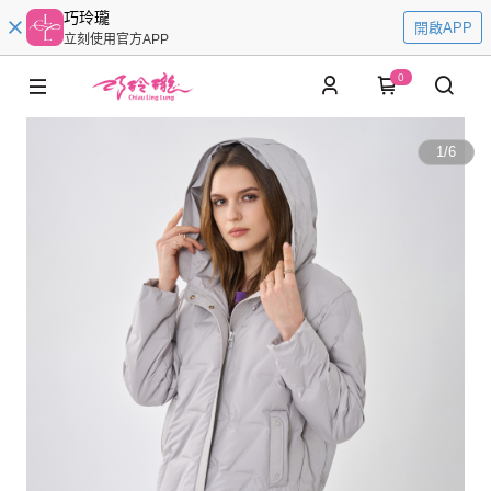
巧玲瓏
開啟APP
立刻使用官方APP
0
1
/
6