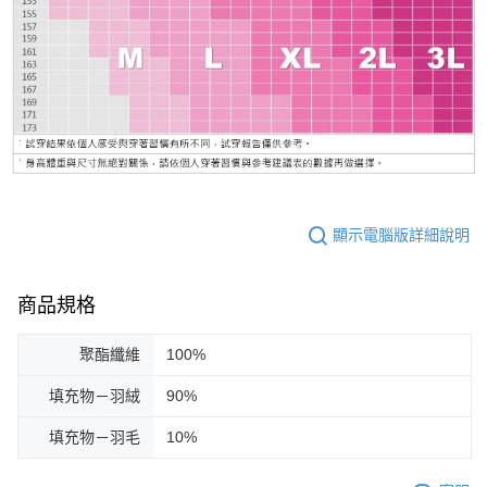
顯示電腦版詳細說明
商品規格
聚酯纖維
100%
填充物－羽絨
90%
填充物－羽毛
10%