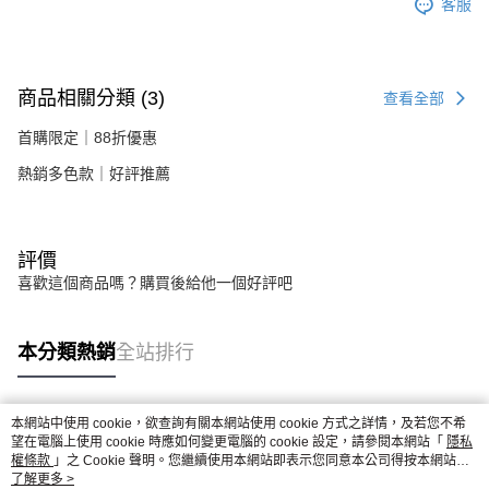
客服
商品相關分類 (3)
查看全部
首購限定｜88折優惠
熱銷多色款｜好評推薦
評價
喜歡這個商品嗎？購買後給他一個好評吧
本分類熱銷
全站排行
本網站中使用 cookie，欲查詢有關本網站使用 cookie 方式之詳情，及若您不希
熱門標籤
望在電腦上使用 cookie 時應如何變更電腦的 cookie 設定，請參閱本網站「
隱私
權條款
」之 Cookie 聲明。您繼續使用本網站即表示您同意本公司得按本網站使
用條款之 Cookie 聲明使用 cookie。
了解更多 >