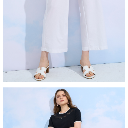
是否繳費成功／繳費後需取消欲退款等相關疑問，請聯繫「AFTEE先享後付
由本公司與您本人進行分期帳單所需資料之確認、核對及更正。
客戶支援中心」
https://netprotections.freshdesk.com/support/home
3.完整用戶服務條款，請詳閱以下連結：
https://oppay.tw/userRule
【注意事項】
１．透過由恩沛科技股份有限公司提供之「AFTEE先享後付」服務完成之交
易，需依本服務之必要範圍內提供個人資料，並將交易相關給付款項請求債
權轉讓予恩沛科技股份有限公司。
２．關於個人資料處理事宜，請瀏覽以下網址：
https://aftee.tw/terms/#terms3
３．未成年的使用者請事先徵得法定代理人或監護人之同意方可使用
「AFTEE先享後付」，若未經同意申辦者引起之損失，本公司不負相關責
任。
４．使用「AFTEE先享後付」時，將依據個別帳號之用戶狀況，依本公司即
時審查核予不同之上限額度；若仍有額度不足之情形，本公司將視審查結果
請求用戶進行身份認證。
５．嚴禁一人註冊多個帳號或使用他人資訊註冊。若發現惡意使用之情形，
恩沛科技股份有限公司將有權停止該用戶之使用額度並採取法律行動。