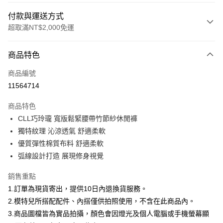
付款與運送方式
超取滿NT$2,000免運
付款方式
商品特色
信用卡一次付款
商品編號
信用卡分期付款
11564714
3 期 0 利率 每期
NT$660
21家銀行
商品特色
合作金庫商業銀行
第一商業銀行
超商取貨付款
CLL巧玲瓏 寬版鬆緊腰帶竹節紗休閒褲
華南商業銀行
彰化商業銀行
獨特紋理 沁涼透氣 舒適柔軟
LINE Pay
上海商業儲蓄銀行
台北富邦商業銀行
國泰世華商業銀行
兆豐國際商業銀行
優質彈性棉質布料 舒適柔軟
Apple Pay
臺灣中小企業銀行
台中商業銀行
弧線設計打造 展現修身視覺
匯豐（台灣）商業銀行
華泰商業銀行
街口支付
聯邦商業銀行
遠東國際商業銀行
銷售重點
元大商業銀行
永豐商業銀行
悠遊付
1.訂單為現貨寄出，提供10日內退換貨服務。
玉山商業銀行
星展（台灣）商業銀行
2.模特兒所搭配配件、內搭僅供拍照使用，不含在此商品內。
台新國際商業銀行
中國信託商業銀行
Google Pay
3.商品圖檔皆為實品拍攝，顏色會因燈光及個人電腦或手機螢幕顯
台灣樂天信用卡公司