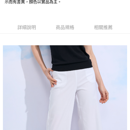
全盈+PAY
示而有差異，顏色以實品為主。
大哥付你分期
相關說明
【大哥付你分期使用說明】
詳細說明
商品規格
相關推薦
AFTEE先享後付
1.本服務由台灣大哥大提供，台灣大哥大用戶可立即使用無須另外申請。
2.付款方式選擇「大哥付你分期」，訂單成立後會自動跳轉到大哥付的交易
相關說明
流程，驗證手機門號後，選擇欲分期的期數、繳款截止日，確認付款後即完
【關於「AFTEE先享後付」】
成交易。
ATM付款
AFTEE先享後付是「在收到商品之後才付款」的支付方式。 讓您購物簡單
3.實際核准額度、可分期數及費用金額請依後續交易確認頁面所載為準。
便利好安心！
4.訂單成立30分鐘內，如未前往確認交易或遇審核未通過，訂單將自動取
１．簡單：不需註冊會員、不需綁卡、不需儲值。
運送方式
消。如遇「轉專審核」未通過狀況，表示未達大哥付你分期系統評分，恕無
２．便利：只要手機號碼，簡訊認證，即可結帳。
法說明評估內容。
３．安心：先確認商品／服務後，再付款。
全家取貨付款
【繳款方式說明】
1.分期款項不併入電信帳單，「大哥付你分期」於每月結算日後寄送繳費提
每筆NT$120，滿NT$2,000(含以上)免運費
【「AFTEE先享後付」結帳流程】
醒簡訊。
１．於結帳方式選擇「AFTEE先享後付」後，將跳轉至「AFTEE先享後付」
2.透過簡訊連結打開帳單後，可選擇「超商條碼／台灣大直營門市／銀行轉
7-11取貨付款
結帳頁面，進行簡訊認證並確認金額後，即可完成結帳。
帳／街口支付／iPASS MONEY」等通路繳費。
２．訂單成立數日內，您將收到繳費通知簡訊。
每筆NT$120，滿NT$2,000(含以上)免運費
３．收到繳費通知簡訊後14天內，點擊此簡訊中的連結，可透過四大超商／
【注意事項】
ATM／網路銀行／等多元方式進行付款，方視為交易完成。
宅配
1.本服務係由「台灣大哥大股份有限公司」（以下簡稱本公司）所提供，讓
※ 請注意：結帳手續完成當下不需立刻繳費，但若您需要取消訂單，請聯絡
用戶於交易時，得透過本服務購買商品或服務，並由商店將買賣／分期付款
每筆NT$120，滿NT$2,000(含以上)免運費
購買商品的店家。未經商家同意取消之訂單仍視為有效，需透過AFTEE先享
買賣價金債權讓與本公司後，依約使用本公司帳單繳交帳款。
後付繳納相關費用。
2.基於同意付款使用「大哥付你分期」之契約關係目的，商店將以您的個人
※ 交易是否成功請以「AFTEE先享後付 」之結帳頁面顯示為準，若有關於
資料（包含姓名、電話或地址）提供予台灣大哥大進項蒐集、處理及利用，