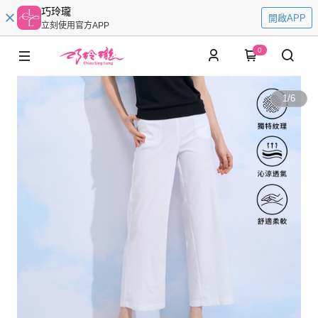
巧玲瓏
開啟APP
立刻使用官方APP
0
1
/
6