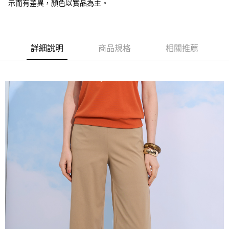
全盈+PAY
示而有差異，顏色以實品為主。
大哥付你分期
相關說明
【大哥付你分期使用說明】
詳細說明
商品規格
相關推薦
AFTEE先享後付
1.本服務由台灣大哥大提供，台灣大哥大用戶可立即使用無須另外申請。
2.付款方式選擇「大哥付你分期」，訂單成立後會自動跳轉到大哥付的交易
相關說明
流程，驗證手機門號後，選擇欲分期的期數、繳款截止日，確認付款後即完
【關於「AFTEE先享後付」】
成交易。
ATM付款
AFTEE先享後付是「在收到商品之後才付款」的支付方式。 讓您購物簡單
3.實際核准額度、可分期數及費用金額請依後續交易確認頁面所載為準。
便利好安心！
4.訂單成立30分鐘內，如未前往確認交易或遇審核未通過，訂單將自動取
１．簡單：不需註冊會員、不需綁卡、不需儲值。
運送方式
消。如遇「轉專審核」未通過狀況，表示未達大哥付你分期系統評分，恕無
２．便利：只要手機號碼，簡訊認證，即可結帳。
法說明評估內容。
３．安心：先確認商品／服務後，再付款。
全家取貨付款
【繳款方式說明】
1.分期款項不併入電信帳單，「大哥付你分期」於每月結算日後寄送繳費提
每筆NT$120，滿NT$2,000(含以上)免運費
【「AFTEE先享後付」結帳流程】
醒簡訊。
１．於結帳方式選擇「AFTEE先享後付」後，將跳轉至「AFTEE先享後付」
2.透過簡訊連結打開帳單後，可選擇「超商條碼／台灣大直營門市／銀行轉
7-11取貨付款
結帳頁面，進行簡訊認證並確認金額後，即可完成結帳。
帳／街口支付／iPASS MONEY」等通路繳費。
２．訂單成立數日內，您將收到繳費通知簡訊。
每筆NT$120，滿NT$2,000(含以上)免運費
３．收到繳費通知簡訊後14天內，點擊此簡訊中的連結，可透過四大超商／
【注意事項】
ATM／網路銀行／等多元方式進行付款，方視為交易完成。
宅配
1.本服務係由「台灣大哥大股份有限公司」（以下簡稱本公司）所提供，讓
※ 請注意：結帳手續完成當下不需立刻繳費，但若您需要取消訂單，請聯絡
用戶於交易時，得透過本服務購買商品或服務，並由商店將買賣／分期付款
每筆NT$120，滿NT$2,000(含以上)免運費
購買商品的店家。未經商家同意取消之訂單仍視為有效，需透過AFTEE先享
買賣價金債權讓與本公司後，依約使用本公司帳單繳交帳款。
後付繳納相關費用。
2.基於同意付款使用「大哥付你分期」之契約關係目的，商店將以您的個人
※ 交易是否成功請以「AFTEE先享後付 」之結帳頁面顯示為準，若有關於
資料（包含姓名、電話或地址）提供予台灣大哥大進項蒐集、處理及利用，