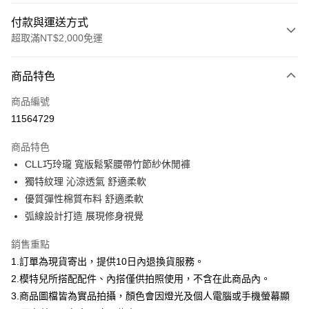
付款與運送方式
超取滿NT$2,000免運
付款方式
商品特色
信用卡一次付款
商品編號
信用卡分期付款
11564729
3 期 0 利率 每期
NT$660
21家銀行
商品特色
合作金庫商業銀行
第一商業銀行
超商取貨付款
CLL巧玲瓏 寬版鬆緊腰帶竹節紗休閒褲
華南商業銀行
彰化商業銀行
獨特紋理 沁涼透氣 舒適柔軟
LINE Pay
上海商業儲蓄銀行
台北富邦商業銀行
國泰世華商業銀行
兆豐國際商業銀行
優質彈性棉質布料 舒適柔軟
Apple Pay
臺灣中小企業銀行
台中商業銀行
弧線設計打造 展現修身視覺
匯豐（台灣）商業銀行
華泰商業銀行
街口支付
聯邦商業銀行
遠東國際商業銀行
銷售重點
元大商業銀行
永豐商業銀行
悠遊付
1.訂單為現貨寄出，提供10日內退換貨服務。
玉山商業銀行
星展（台灣）商業銀行
2.模特兒所搭配配件、內搭僅供拍照使用，不含在此商品內。
台新國際商業銀行
中國信託商業銀行
Google Pay
3.商品圖檔皆為實品拍攝，顏色會因燈光及個人電腦或手機螢幕顯
台灣樂天信用卡公司