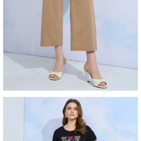
是否繳費成功／繳費後需取消欲退款等相關疑問，請聯繫「AFTEE先享後付
由本公司與您本人進行分期帳單所需資料之確認、核對及更正。
客戶支援中心」
https://netprotections.freshdesk.com/support/home
3.完整用戶服務條款，請詳閱以下連結：
https://oppay.tw/userRule
【注意事項】
１．透過由恩沛科技股份有限公司提供之「AFTEE先享後付」服務完成之交
易，需依本服務之必要範圍內提供個人資料，並將交易相關給付款項請求債
權轉讓予恩沛科技股份有限公司。
２．關於個人資料處理事宜，請瀏覽以下網址：
https://aftee.tw/terms/#terms3
３．未成年的使用者請事先徵得法定代理人或監護人之同意方可使用
「AFTEE先享後付」，若未經同意申辦者引起之損失，本公司不負相關責
任。
４．使用「AFTEE先享後付」時，將依據個別帳號之用戶狀況，依本公司即
時審查核予不同之上限額度；若仍有額度不足之情形，本公司將視審查結果
請求用戶進行身份認證。
５．嚴禁一人註冊多個帳號或使用他人資訊註冊。若發現惡意使用之情形，
恩沛科技股份有限公司將有權停止該用戶之使用額度並採取法律行動。