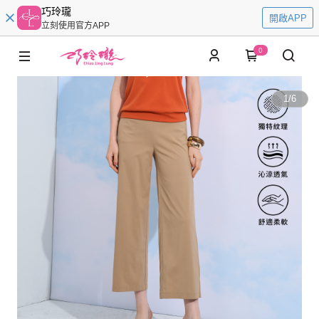
巧玲瓏
開啟APP
立刻使用官方APP
0
1
/
6