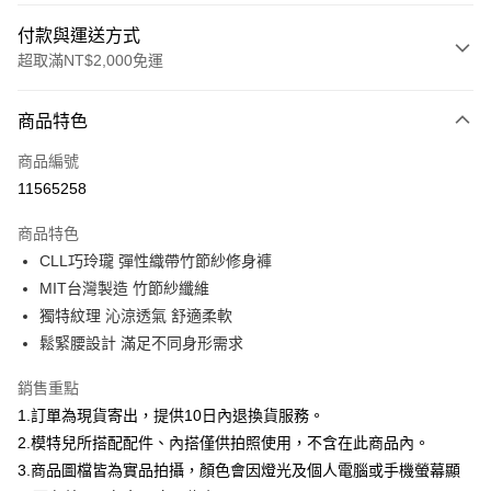
付款與運送方式
超取滿NT$2,000免運
付款方式
商品特色
信用卡一次付款
商品編號
信用卡分期付款
11565258
3 期 0 利率 每期
NT$660
21家銀行
商品特色
合作金庫商業銀行
第一商業銀行
超商取貨付款
CLL巧玲瓏 彈性織帶竹節紗修身褲
華南商業銀行
彰化商業銀行
MIT台灣製造 竹節紗纖維
LINE Pay
上海商業儲蓄銀行
台北富邦商業銀行
國泰世華商業銀行
兆豐國際商業銀行
獨特紋理 沁涼透氣 舒適柔軟
Apple Pay
臺灣中小企業銀行
台中商業銀行
鬆緊腰設計 滿足不同身形需求
匯豐（台灣）商業銀行
華泰商業銀行
街口支付
聯邦商業銀行
遠東國際商業銀行
銷售重點
元大商業銀行
永豐商業銀行
悠遊付
1.訂單為現貨寄出，提供10日內退換貨服務。
玉山商業銀行
星展（台灣）商業銀行
2.模特兒所搭配配件、內搭僅供拍照使用，不含在此商品內。
台新國際商業銀行
中國信託商業銀行
Google Pay
3.商品圖檔皆為實品拍攝，顏色會因燈光及個人電腦或手機螢幕顯
台灣樂天信用卡公司