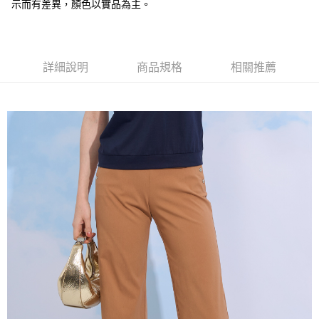
全盈+PAY
示而有差異，顏色以實品為主。
大哥付你分期
相關說明
【大哥付你分期使用說明】
詳細說明
商品規格
相關推薦
AFTEE先享後付
1.本服務由台灣大哥大提供，台灣大哥大用戶可立即使用無須另外申請。
2.付款方式選擇「大哥付你分期」，訂單成立後會自動跳轉到大哥付的交易
相關說明
流程，驗證手機門號後，選擇欲分期的期數、繳款截止日，確認付款後即完
【關於「AFTEE先享後付」】
成交易。
ATM付款
AFTEE先享後付是「在收到商品之後才付款」的支付方式。 讓您購物簡單
3.實際核准額度、可分期數及費用金額請依後續交易確認頁面所載為準。
便利好安心！
4.訂單成立30分鐘內，如未前往確認交易或遇審核未通過，訂單將自動取
１．簡單：不需註冊會員、不需綁卡、不需儲值。
運送方式
消。如遇「轉專審核」未通過狀況，表示未達大哥付你分期系統評分，恕無
２．便利：只要手機號碼，簡訊認證，即可結帳。
法說明評估內容。
３．安心：先確認商品／服務後，再付款。
全家取貨付款
【繳款方式說明】
1.分期款項不併入電信帳單，「大哥付你分期」於每月結算日後寄送繳費提
每筆NT$120，滿NT$2,000(含以上)免運費
【「AFTEE先享後付」結帳流程】
醒簡訊。
１．於結帳方式選擇「AFTEE先享後付」後，將跳轉至「AFTEE先享後付」
2.透過簡訊連結打開帳單後，可選擇「超商條碼／台灣大直營門市／銀行轉
7-11取貨付款
結帳頁面，進行簡訊認證並確認金額後，即可完成結帳。
帳／街口支付／iPASS MONEY」等通路繳費。
２．訂單成立數日內，您將收到繳費通知簡訊。
每筆NT$120，滿NT$2,000(含以上)免運費
３．收到繳費通知簡訊後14天內，點擊此簡訊中的連結，可透過四大超商／
【注意事項】
ATM／網路銀行／等多元方式進行付款，方視為交易完成。
宅配
1.本服務係由「台灣大哥大股份有限公司」（以下簡稱本公司）所提供，讓
※ 請注意：結帳手續完成當下不需立刻繳費，但若您需要取消訂單，請聯絡
用戶於交易時，得透過本服務購買商品或服務，並由商店將買賣／分期付款
每筆NT$120，滿NT$2,000(含以上)免運費
購買商品的店家。未經商家同意取消之訂單仍視為有效，需透過AFTEE先享
買賣價金債權讓與本公司後，依約使用本公司帳單繳交帳款。
後付繳納相關費用。
2.基於同意付款使用「大哥付你分期」之契約關係目的，商店將以您的個人
※ 交易是否成功請以「AFTEE先享後付 」之結帳頁面顯示為準，若有關於
資料（包含姓名、電話或地址）提供予台灣大哥大進項蒐集、處理及利用，