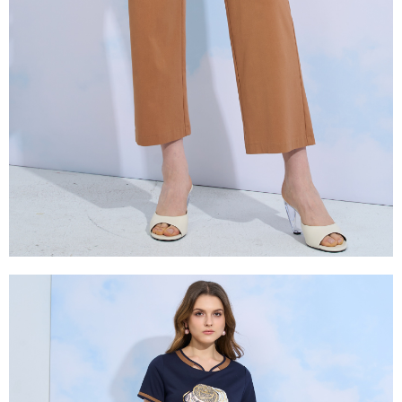
是否繳費成功／繳費後需取消欲退款等相關疑問，請聯繫「AFTEE先享後付
由本公司與您本人進行分期帳單所需資料之確認、核對及更正。
客戶支援中心」
https://netprotections.freshdesk.com/support/home
3.完整用戶服務條款，請詳閱以下連結：
https://oppay.tw/userRule
【注意事項】
１．透過由恩沛科技股份有限公司提供之「AFTEE先享後付」服務完成之交
易，需依本服務之必要範圍內提供個人資料，並將交易相關給付款項請求債
權轉讓予恩沛科技股份有限公司。
２．關於個人資料處理事宜，請瀏覽以下網址：
https://aftee.tw/terms/#terms3
３．未成年的使用者請事先徵得法定代理人或監護人之同意方可使用
「AFTEE先享後付」，若未經同意申辦者引起之損失，本公司不負相關責
任。
４．使用「AFTEE先享後付」時，將依據個別帳號之用戶狀況，依本公司即
時審查核予不同之上限額度；若仍有額度不足之情形，本公司將視審查結果
請求用戶進行身份認證。
５．嚴禁一人註冊多個帳號或使用他人資訊註冊。若發現惡意使用之情形，
恩沛科技股份有限公司將有權停止該用戶之使用額度並採取法律行動。