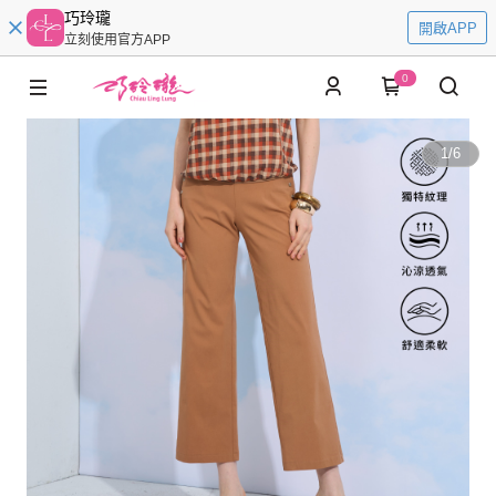
巧玲瓏
開啟APP
立刻使用官方APP
0
1
/
6