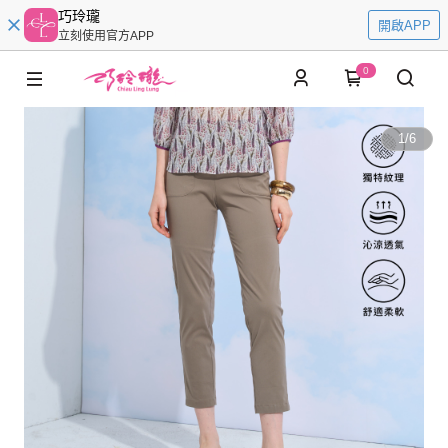
巧玲瓏
開啟APP
立刻使用官方APP
0
1
/
6