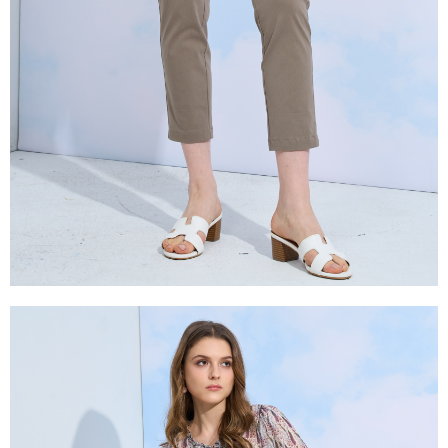
是否繳費成功／繳費後需取消欲退款等相關疑問，請聯繫「AFTEE先享後付
由本公司與您本人進行分期帳單所需資料之確認、核對及更正。
客戶支援中心」
https://netprotections.freshdesk.com/support/home
3.完整用戶服務條款，請詳閱以下連結：
https://oppay.tw/userRule
【注意事項】
１．透過由恩沛科技股份有限公司提供之「AFTEE先享後付」服務完成之交
易，需依本服務之必要範圍內提供個人資料，並將交易相關給付款項請求債
權轉讓予恩沛科技股份有限公司。
２．關於個人資料處理事宜，請瀏覽以下網址：
https://aftee.tw/terms/#terms3
３．未成年的使用者請事先徵得法定代理人或監護人之同意方可使用
「AFTEE先享後付」，若未經同意申辦者引起之損失，本公司不負相關責
任。
４．使用「AFTEE先享後付」時，將依據個別帳號之用戶狀況，依本公司即
時審查核予不同之上限額度；若仍有額度不足之情形，本公司將視審查結果
請求用戶進行身份認證。
５．嚴禁一人註冊多個帳號或使用他人資訊註冊。若發現惡意使用之情形，
恩沛科技股份有限公司將有權停止該用戶之使用額度並採取法律行動。