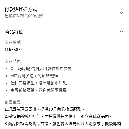
付款與運送方式
超取滿NT$2,000免運
付款方式
商品特色
信用卡一次付款
商品編號
信用卡分期付款
11565674
3 期 0 利率 每期
NT$626
21家銀行
商品特色
合作金庫商業銀行
第一商業銀行
超商取貨付款
CLL巧玲瓏 信封大口袋竹節紗長褲
華南商業銀行
彰化商業銀行
MIT台灣製造，竹節紗纖維
LINE Pay
上海商業儲蓄銀行
台北富邦商業銀行
國泰世華商業銀行
兆豐國際商業銀行
信封口袋造型，增添細節小巧思
Apple Pay
臺灣中小企業銀行
台中商業銀行
字母鬆緊腰帶，營造休閒率性風
匯豐（台灣）商業銀行
華泰商業銀行
街口支付
聯邦商業銀行
遠東國際商業銀行
銷售重點
元大商業銀行
永豐商業銀行
悠遊付
1.訂單為現貨寄出，提供10日內退換貨服務。
玉山商業銀行
星展（台灣）商業銀行
2.模特兒所搭配配件、內搭僅供拍照使用，不含在此商品內。
台新國際商業銀行
中國信託商業銀行
Google Pay
3.商品圖檔皆為實品拍攝，顏色會因燈光及個人電腦或手機螢幕顯
台灣樂天信用卡公司