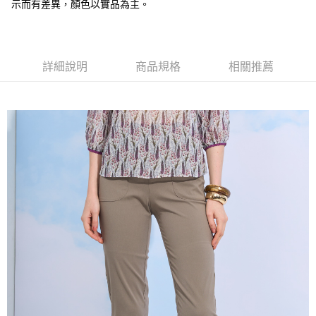
全盈+PAY
示而有差異，顏色以實品為主。
大哥付你分期
相關說明
【大哥付你分期使用說明】
詳細說明
商品規格
相關推薦
AFTEE先享後付
1.本服務由台灣大哥大提供，台灣大哥大用戶可立即使用無須另外申請。
2.付款方式選擇「大哥付你分期」，訂單成立後會自動跳轉到大哥付的交易
相關說明
流程，驗證手機門號後，選擇欲分期的期數、繳款截止日，確認付款後即完
【關於「AFTEE先享後付」】
成交易。
ATM付款
AFTEE先享後付是「在收到商品之後才付款」的支付方式。 讓您購物簡單
3.實際核准額度、可分期數及費用金額請依後續交易確認頁面所載為準。
便利好安心！
4.訂單成立30分鐘內，如未前往確認交易或遇審核未通過，訂單將自動取
１．簡單：不需註冊會員、不需綁卡、不需儲值。
運送方式
消。如遇「轉專審核」未通過狀況，表示未達大哥付你分期系統評分，恕無
２．便利：只要手機號碼，簡訊認證，即可結帳。
法說明評估內容。
３．安心：先確認商品／服務後，再付款。
全家取貨付款
【繳款方式說明】
1.分期款項不併入電信帳單，「大哥付你分期」於每月結算日後寄送繳費提
每筆NT$120，滿NT$2,000(含以上)免運費
【「AFTEE先享後付」結帳流程】
醒簡訊。
１．於結帳方式選擇「AFTEE先享後付」後，將跳轉至「AFTEE先享後付」
2.透過簡訊連結打開帳單後，可選擇「超商條碼／台灣大直營門市／銀行轉
7-11取貨付款
結帳頁面，進行簡訊認證並確認金額後，即可完成結帳。
帳／街口支付／iPASS MONEY」等通路繳費。
２．訂單成立數日內，您將收到繳費通知簡訊。
每筆NT$120，滿NT$2,000(含以上)免運費
３．收到繳費通知簡訊後14天內，點擊此簡訊中的連結，可透過四大超商／
【注意事項】
ATM／網路銀行／等多元方式進行付款，方視為交易完成。
宅配
1.本服務係由「台灣大哥大股份有限公司」（以下簡稱本公司）所提供，讓
※ 請注意：結帳手續完成當下不需立刻繳費，但若您需要取消訂單，請聯絡
用戶於交易時，得透過本服務購買商品或服務，並由商店將買賣／分期付款
每筆NT$120，滿NT$2,000(含以上)免運費
購買商品的店家。未經商家同意取消之訂單仍視為有效，需透過AFTEE先享
買賣價金債權讓與本公司後，依約使用本公司帳單繳交帳款。
後付繳納相關費用。
2.基於同意付款使用「大哥付你分期」之契約關係目的，商店將以您的個人
※ 交易是否成功請以「AFTEE先享後付 」之結帳頁面顯示為準，若有關於
資料（包含姓名、電話或地址）提供予台灣大哥大進項蒐集、處理及利用，