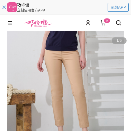
巧玲瓏
開啟APP
立刻使用官方APP
0
1
/
6