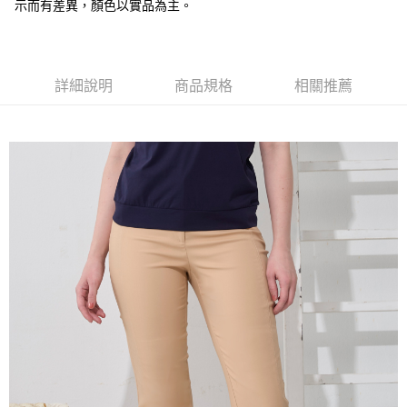
全盈+PAY
示而有差異，顏色以實品為主。
大哥付你分期
相關說明
【大哥付你分期使用說明】
詳細說明
商品規格
相關推薦
AFTEE先享後付
1.本服務由台灣大哥大提供，台灣大哥大用戶可立即使用無須另外申請。
2.付款方式選擇「大哥付你分期」，訂單成立後會自動跳轉到大哥付的交易
相關說明
流程，驗證手機門號後，選擇欲分期的期數、繳款截止日，確認付款後即完
【關於「AFTEE先享後付」】
成交易。
ATM付款
AFTEE先享後付是「在收到商品之後才付款」的支付方式。 讓您購物簡單
3.實際核准額度、可分期數及費用金額請依後續交易確認頁面所載為準。
便利好安心！
4.訂單成立30分鐘內，如未前往確認交易或遇審核未通過，訂單將自動取
１．簡單：不需註冊會員、不需綁卡、不需儲值。
運送方式
消。如遇「轉專審核」未通過狀況，表示未達大哥付你分期系統評分，恕無
２．便利：只要手機號碼，簡訊認證，即可結帳。
法說明評估內容。
３．安心：先確認商品／服務後，再付款。
全家取貨付款
【繳款方式說明】
1.分期款項不併入電信帳單，「大哥付你分期」於每月結算日後寄送繳費提
每筆NT$120，滿NT$2,000(含以上)免運費
【「AFTEE先享後付」結帳流程】
醒簡訊。
１．於結帳方式選擇「AFTEE先享後付」後，將跳轉至「AFTEE先享後付」
2.透過簡訊連結打開帳單後，可選擇「超商條碼／台灣大直營門市／銀行轉
7-11取貨付款
結帳頁面，進行簡訊認證並確認金額後，即可完成結帳。
帳／街口支付／iPASS MONEY」等通路繳費。
２．訂單成立數日內，您將收到繳費通知簡訊。
每筆NT$120，滿NT$2,000(含以上)免運費
３．收到繳費通知簡訊後14天內，點擊此簡訊中的連結，可透過四大超商／
【注意事項】
ATM／網路銀行／等多元方式進行付款，方視為交易完成。
宅配
1.本服務係由「台灣大哥大股份有限公司」（以下簡稱本公司）所提供，讓
※ 請注意：結帳手續完成當下不需立刻繳費，但若您需要取消訂單，請聯絡
用戶於交易時，得透過本服務購買商品或服務，並由商店將買賣／分期付款
每筆NT$120，滿NT$2,000(含以上)免運費
購買商品的店家。未經商家同意取消之訂單仍視為有效，需透過AFTEE先享
買賣價金債權讓與本公司後，依約使用本公司帳單繳交帳款。
後付繳納相關費用。
2.基於同意付款使用「大哥付你分期」之契約關係目的，商店將以您的個人
※ 交易是否成功請以「AFTEE先享後付 」之結帳頁面顯示為準，若有關於
資料（包含姓名、電話或地址）提供予台灣大哥大進項蒐集、處理及利用，