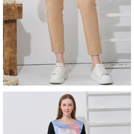
是否繳費成功／繳費後需取消欲退款等相關疑問，請聯繫「AFTEE先享後付
由本公司與您本人進行分期帳單所需資料之確認、核對及更正。
客戶支援中心」
https://netprotections.freshdesk.com/support/home
3.完整用戶服務條款，請詳閱以下連結：
https://oppay.tw/userRule
【注意事項】
１．透過由恩沛科技股份有限公司提供之「AFTEE先享後付」服務完成之交
易，需依本服務之必要範圍內提供個人資料，並將交易相關給付款項請求債
權轉讓予恩沛科技股份有限公司。
２．關於個人資料處理事宜，請瀏覽以下網址：
https://aftee.tw/terms/#terms3
３．未成年的使用者請事先徵得法定代理人或監護人之同意方可使用
「AFTEE先享後付」，若未經同意申辦者引起之損失，本公司不負相關責
任。
４．使用「AFTEE先享後付」時，將依據個別帳號之用戶狀況，依本公司即
時審查核予不同之上限額度；若仍有額度不足之情形，本公司將視審查結果
請求用戶進行身份認證。
５．嚴禁一人註冊多個帳號或使用他人資訊註冊。若發現惡意使用之情形，
恩沛科技股份有限公司將有權停止該用戶之使用額度並採取法律行動。