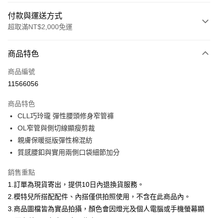
付款與運送方式
超取滿NT$2,000免運
付款方式
商品特色
信用卡一次付款
商品編號
信用卡分期付款
11566056
3 期 0 利率 每期
NT$760
21家銀行
商品特色
合作金庫商業銀行
第一商業銀行
超商取貨付款
CLL巧玲瓏 彈性腰頭修身窄管褲
華南商業銀行
彰化商業銀行
OL窄管與側切線顯瘦剪裁
LINE Pay
上海商業儲蓄銀行
台北富邦商業銀行
國泰世華商業銀行
兆豐國際商業銀行
親膚保暖挺版彈性棉混紡
Apple Pay
臺灣中小企業銀行
台中商業銀行
質感腰釦與實用兩側口袋細節加分
匯豐（台灣）商業銀行
華泰商業銀行
街口支付
聯邦商業銀行
遠東國際商業銀行
銷售重點
元大商業銀行
永豐商業銀行
悠遊付
1.訂單為現貨寄出，提供10日內退換貨服務。
玉山商業銀行
星展（台灣）商業銀行
2.模特兒所搭配配件、內搭僅供拍照使用，不含在此商品內。
台新國際商業銀行
中國信託商業銀行
Google Pay
3.商品圖檔皆為實品拍攝，顏色會因燈光及個人電腦或手機螢幕顯
台灣樂天信用卡公司