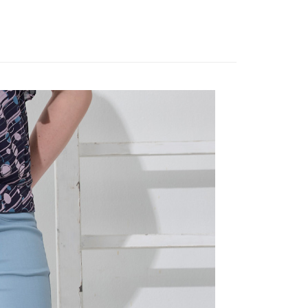
夏新品上市
APP下單｜現折$100
證手機門號後，選擇欲分期的期數、繳款截止日，確認付款後即
FTEE先享後付」】
。
先享後付是「在收到商品之後才付款」的支付方式。 讓您購物簡單
品
本季商品
准額度、可分期數及費用金額請依後續交易確認頁面所載為準。
心！
立30分鐘內，如未前往確認交易或遇審核未通過，訂單將自動取
：不需註冊會員、不需綁卡、不需儲值。
「轉專審核」未通過狀況，表示未達大哥付你分期系統評分，恕
：只要手機號碼，簡訊認證，即可結帳。
評估內容。
：先確認商品／服務後，再付款。
式說明】
付款
項不併入電信帳單，「大哥付你分期」於每月結算日後寄送繳費提
EE先享後付」結帳流程】
20，滿NT$2,000(含以上)免運費
方式選擇「AFTEE先享後付」後，將跳轉至「AFTEE先享後
訊連結打開帳單後，可選擇「超商條碼／台灣大直營門市／銀行轉
頁面，進行簡訊認證並確認金額後，即可完成結帳。
付／iPASS MONEY」等通路繳費。
付款
成立數日內，您將收到繳費通知簡訊。
費通知簡訊後14天內，點擊此簡訊中的連結，可透過四大超商
20，滿NT$2,000(含以上)免運費
項】
網路銀行／等多元方式進行付款，方視為交易完成。
係由「台灣大哥大股份有限公司」（以下簡稱本公司）所提供，讓
：結帳手續完成當下不需立刻繳費，但若您需要取消訂單，請聯
易時，得透過本服務購買商品或服務，並由商店將買賣／分期付
的店家。未經商家同意取消之訂單仍視為有效，需透過AFTEE
金債權讓與本公司後，依約使用本公司帳單繳交帳款。
繳納相關費用。
20，滿NT$2,000(含以上)免運費
意付款使用「大哥付你分期」之契約關係目的，商店將以您的個人
否成功請以「AFTEE先享後付 」之結帳頁面顯示為準，若有關於
含姓名、電話或地址）提供予台灣大哥大進項蒐集、處理及利
功／繳費後需取消欲退款等相關疑問，請聯繫「AFTEE先享後
公司與您本人進行分期帳單所需資料之確認、核對及更正。
援中心」
https://netprotections.freshdesk.com/support/home
戶服務條款，請詳閱以下連結：
https://oppay.tw/userRule
項】
恩沛科技股份有限公司提供之「AFTEE先享後付」服務完成之
依本服務之必要範圍內提供個人資料，並將交易相關給付款項請
讓予恩沛科技股份有限公司。