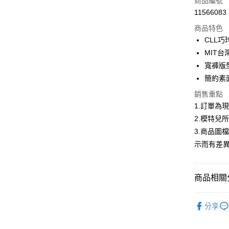
商品編號
11566083
信用卡分
商品特色
3 期 
CLL
合作金
MIT
超商取貨
華南商
寬褲版
LINE Pay
上海商
簡約素
國泰世
Apple Pay
銷售重點
臺灣中
匯豐（
1.訂單為
街口支付
聯邦商
2.模特兒
元大商
悠遊付
3.商品圖
玉山商
示而有差
台新國
Google Pa
台灣樂
全盈+PAY
商品相關分
大哥付你
首購限定｜
相關說明
分享
【大哥付
熱銷多色
AFTEE先
1.本服務
2.付款方
相關說明