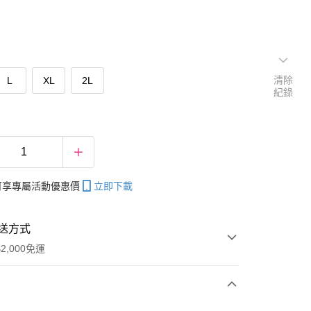
清除
L
XL
2L
紀錄
帳可享專屬活動優惠價
立即下載
送方式
2,000免運
次付款