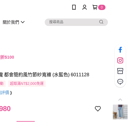
0
關於我們
折$100
瓏 都會簡約風竹節紗寬褲 (水藍色) 6011128
活動
超取滿NT$2,000免運
則評價
)
980