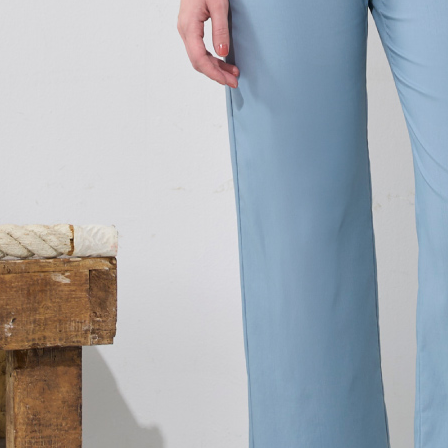
２．關於
https://aft
３．未成
「AFTE
任。
４．使用「
即時審查
結果請求
５．嚴禁
形，恩沛
動。