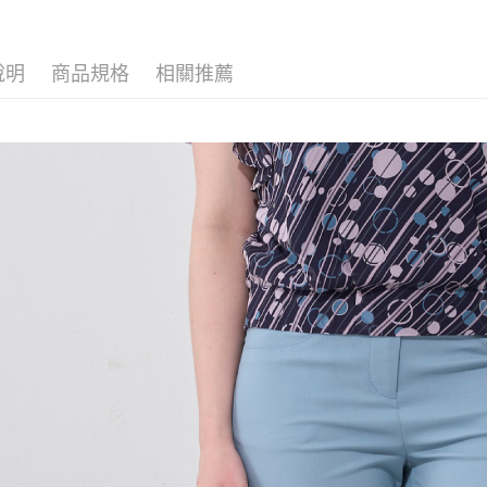
2026春
流程，驗
【關於「A
ATM付款
完成交易
AFTEE
▍春夏商
3.實際核
便利好安
說明
商品規格
相關推薦
4.訂單成
１．簡單
消。如遇
２．便利
運送方式
無法說明
３．安心
【繳款方
全家取貨
1.分期款
【「AFT
醒簡訊。
每筆NT$1
１．於結帳
2.透過簡
付」結帳
帳／街口支
7-11取貨
２．訂單
３．收到繳
每筆NT$1
【注意事
／ATM／
1.本服務
※ 請注意
宅配
用戶於交
絡購買商品
款買賣價
先享後付
每筆NT$1
2.基於同
※ 交易是
資料（包
是否繳費成
用，由本
付客戶支
3.完整用
【注意事
１．透過由
交易，需
求債權轉