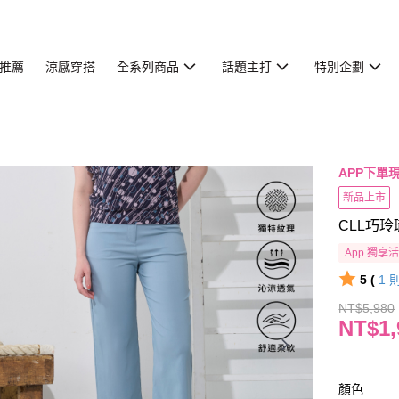
推薦
涼感穿搭
全系列商品
話題主打
特別企劃
APP下單現
新品上市
CLL巧玲
App 獨享
5 (
1
NT$5,980
NT$1,
顏色