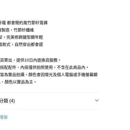
期付款
0 利率 每期
NT$660
21家銀行
巧玲瓏 都會簡約風竹節紗寬褲
庫商業銀行
第一商業銀行
台灣製造，竹節紗纖維
付款
業銀行
彰化商業銀行
型，完美修飾腿型顯年輕
業儲蓄銀行
台北富邦商業銀行
面款式，自然穿出都會感
華商業銀行
兆豐國際商業銀行
小企業銀行
台中商業銀行
台灣）商業銀行
華泰商業銀行
現貨寄出，提供10日內退換貨服務。
業銀行
遠東國際商業銀行
所搭配配件、內搭僅供拍照使用，不含在此商品內。
業銀行
永豐商業銀行
檔皆為實品拍攝，顏色會因燈光及個人電腦或手機螢幕顯
業銀行
星展（台灣）商業銀行
異，顏色以實品為主。
際商業銀行
中國信託商業銀行
y
天信用卡公司
類 (4)
分期
88折優惠
客服
你分期使用說明】
款｜好評推薦
享後付
由台灣大哥大提供，台灣大哥大用戶可立即使用無須另外申請。
式選擇「大哥付你分期」，訂單成立後會自動跳轉到大哥付的交易