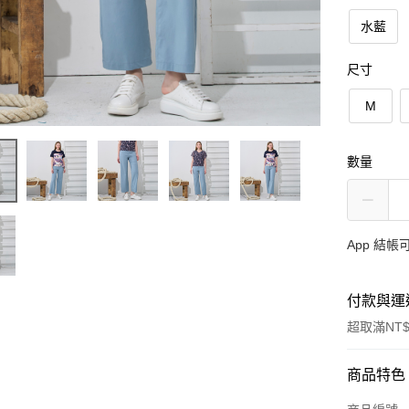
水藍
尺寸
M
數量
App 結
付款與運
超取滿NT$
付款方式
商品特色
信用卡一