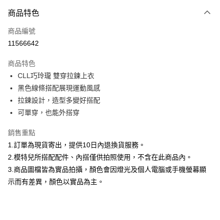
付款方式
商品特色
信用卡一次付款
商品編號
信用卡分期付款
11566642
3 期 0 利率 每期
NT$660
21家銀行
商品特色
合作金庫商業銀行
第一商業銀行
超商取貨付款
CLL巧玲瓏 雙穿拉鍊上衣
華南商業銀行
彰化商業銀行
黑色線條搭配展現運動風感
LINE Pay
上海商業儲蓄銀行
台北富邦商業銀行
國泰世華商業銀行
兆豐國際商業銀行
拉鍊設計，造型多變好搭配
Apple Pay
臺灣中小企業銀行
台中商業銀行
可單穿，也能外搭穿
匯豐（台灣）商業銀行
華泰商業銀行
街口支付
聯邦商業銀行
遠東國際商業銀行
銷售重點
元大商業銀行
永豐商業銀行
悠遊付
1.訂單為現貨寄出，提供10日內退換貨服務。
玉山商業銀行
星展（台灣）商業銀行
2.模特兒所搭配配件、內搭僅供拍照使用，不含在此商品內。
台新國際商業銀行
中國信託商業銀行
Google Pay
3.商品圖檔皆為實品拍攝，顏色會因燈光及個人電腦或手機螢幕顯
台灣樂天信用卡公司
大哥付你分期
示而有差異，顏色以實品為主。
相關說明
【大哥付你分期使用說明】
AFTEE先享後付
1.本服務由台灣大哥大提供，台灣大哥大用戶可立即使用無須另外申請。