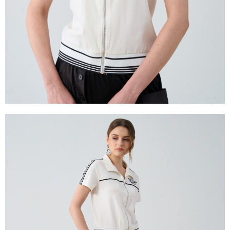
２．關於個人資料處理事宜，請瀏覽以下網址：
https://aftee.tw/terms/#terms3
３．未成年的使用者請事先徵得法定代理人或監護人之同意方可使用
「AFTEE先享後付」，若未經同意申辦者引起之損失，本公司不負相關責
任。
４．使用「AFTEE先享後付」時，將依據個別帳號之用戶狀況，依本公司即
時審查核予不同之上限額度；若仍有額度不足之情形，本公司將視審查結果
請求用戶進行身份認證。
５．嚴禁一人註冊多個帳號或使用他人資訊註冊。若發現惡意使用之情形，
恩沛科技股份有限公司將有權停止該用戶之使用額度並採取法律行動。