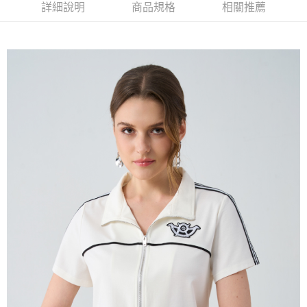
2.付款方式選擇「大哥付你分期」，訂單成立後會自動跳轉到大哥付的交易
相關說明
詳細說明
商品規格
相關推薦
流程，驗證手機門號後，選擇欲分期的期數、繳款截止日，確認付款後即完
【關於「AFTEE先享後付」】
成交易。
ATM付款
AFTEE先享後付是「在收到商品之後才付款」的支付方式。 讓您購物簡單
3.實際核准額度、可分期數及費用金額請依後續交易確認頁面所載為準。
便利好安心！
4.訂單成立30分鐘內，如未前往確認交易或遇審核未通過，訂單將自動取
１．簡單：不需註冊會員、不需綁卡、不需儲值。
運送方式
消。如遇「轉專審核」未通過狀況，表示未達大哥付你分期系統評分，恕無
２．便利：只要手機號碼，簡訊認證，即可結帳。
法說明評估內容。
３．安心：先確認商品／服務後，再付款。
全家取貨付款
【繳款方式說明】
1.分期款項不併入電信帳單，「大哥付你分期」於每月結算日後寄送繳費提
每筆NT$120，滿NT$2,000(含以上)免運費
【「AFTEE先享後付」結帳流程】
醒簡訊。
１．於結帳方式選擇「AFTEE先享後付」後，將跳轉至「AFTEE先享後付」
2.透過簡訊連結打開帳單後，可選擇「超商條碼／台灣大直營門市／銀行轉
7-11取貨付款
結帳頁面，進行簡訊認證並確認金額後，即可完成結帳。
帳／街口支付／iPASS MONEY」等通路繳費。
２．訂單成立數日內，您將收到繳費通知簡訊。
每筆NT$120，滿NT$2,000(含以上)免運費
３．收到繳費通知簡訊後14天內，點擊此簡訊中的連結，可透過四大超商／
【注意事項】
ATM／網路銀行／等多元方式進行付款，方視為交易完成。
宅配
1.本服務係由「台灣大哥大股份有限公司」（以下簡稱本公司）所提供，讓
※ 請注意：結帳手續完成當下不需立刻繳費，但若您需要取消訂單，請聯絡
用戶於交易時，得透過本服務購買商品或服務，並由商店將買賣／分期付款
每筆NT$120，滿NT$2,000(含以上)免運費
購買商品的店家。未經商家同意取消之訂單仍視為有效，需透過AFTEE先享
買賣價金債權讓與本公司後，依約使用本公司帳單繳交帳款。
後付繳納相關費用。
2.基於同意付款使用「大哥付你分期」之契約關係目的，商店將以您的個人
※ 交易是否成功請以「AFTEE先享後付 」之結帳頁面顯示為準，若有關於
資料（包含姓名、電話或地址）提供予台灣大哥大進項蒐集、處理及利用，
是否繳費成功／繳費後需取消欲退款等相關疑問，請聯繫「AFTEE先享後付
由本公司與您本人進行分期帳單所需資料之確認、核對及更正。
客戶支援中心」
https://netprotections.freshdesk.com/support/home
3.完整用戶服務條款，請詳閱以下連結：
https://oppay.tw/userRule
【注意事項】
１．透過由恩沛科技股份有限公司提供之「AFTEE先享後付」服務完成之交
易，需依本服務之必要範圍內提供個人資料，並將交易相關給付款項請求債
權轉讓予恩沛科技股份有限公司。