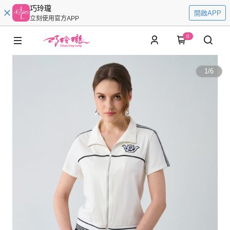
巧玲瓏
開啟APP
立刻使用官方APP
0
1
/
6