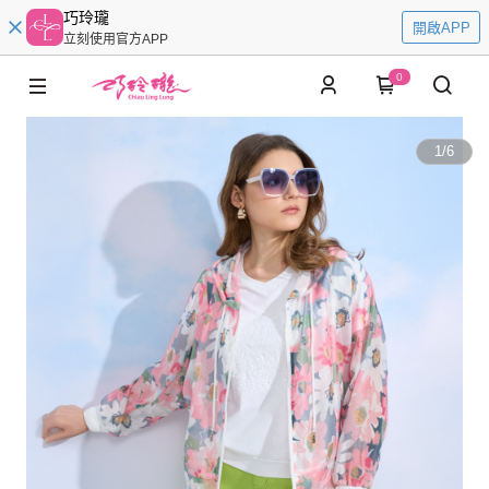
巧玲瓏
開啟APP
立刻使用官方APP
0
1
/
6