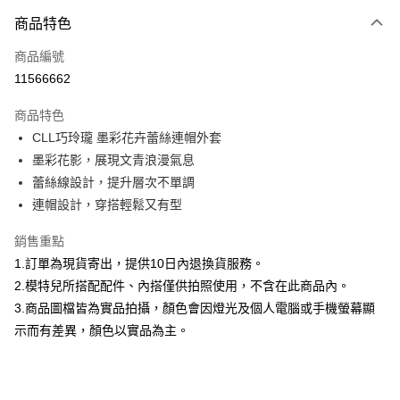
付款方式
商品特色
信用卡一次付款
商品編號
信用卡分期付款
11566662
3 期 0 利率 每期
NT$826
21家銀行
商品特色
合作金庫商業銀行
第一商業銀行
超商取貨付款
CLL巧玲瓏 墨彩花卉蕾絲連帽外套
華南商業銀行
彰化商業銀行
墨彩花影，展現文青浪漫氣息
LINE Pay
上海商業儲蓄銀行
台北富邦商業銀行
國泰世華商業銀行
兆豐國際商業銀行
蕾絲線設計，提升層次不單調
Apple Pay
臺灣中小企業銀行
台中商業銀行
連帽設計，穿搭輕鬆又有型
匯豐（台灣）商業銀行
華泰商業銀行
街口支付
聯邦商業銀行
遠東國際商業銀行
銷售重點
元大商業銀行
永豐商業銀行
悠遊付
1.訂單為現貨寄出，提供10日內退換貨服務。
玉山商業銀行
星展（台灣）商業銀行
2.模特兒所搭配配件、內搭僅供拍照使用，不含在此商品內。
台新國際商業銀行
中國信託商業銀行
Google Pay
3.商品圖檔皆為實品拍攝，顏色會因燈光及個人電腦或手機螢幕顯
台灣樂天信用卡公司
大哥付你分期
示而有差異，顏色以實品為主。
相關說明
【大哥付你分期使用說明】
AFTEE先享後付
1.本服務由台灣大哥大提供，台灣大哥大用戶可立即使用無須另外申請。