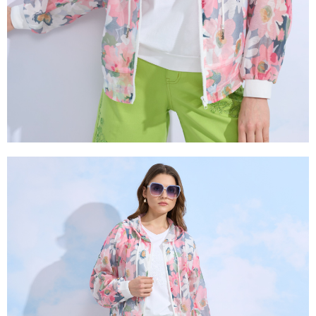
２．關於個人資料處理事宜，請瀏覽以下網址：
https://aftee.tw/terms/#terms3
３．未成年的使用者請事先徵得法定代理人或監護人之同意方可使用
「AFTEE先享後付」，若未經同意申辦者引起之損失，本公司不負相關責
任。
４．使用「AFTEE先享後付」時，將依據個別帳號之用戶狀況，依本公司即
時審查核予不同之上限額度；若仍有額度不足之情形，本公司將視審查結果
請求用戶進行身份認證。
５．嚴禁一人註冊多個帳號或使用他人資訊註冊。若發現惡意使用之情形，
恩沛科技股份有限公司將有權停止該用戶之使用額度並採取法律行動。