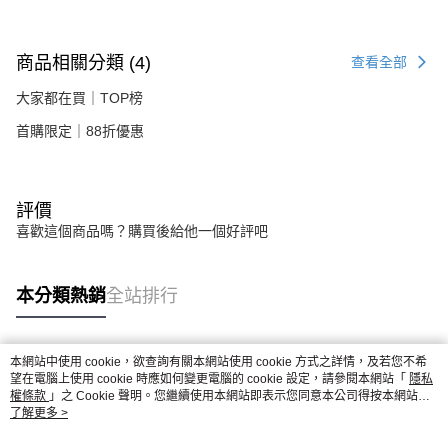
商品相關分類 (4)
查看全部
大家都在買｜TOP榜
首購限定｜88折優惠
評價
喜歡這個商品嗎？購買後給他一個好評吧
本分類熱銷
全站排行
本網站中使用 cookie，欲查詢有關本網站使用 cookie 方式之詳情，及若您不希
熱門標籤
望在電腦上使用 cookie 時應如何變更電腦的 cookie 設定，請參閱本網站「
隱私
權條款
」之 Cookie 聲明。您繼續使用本網站即表示您同意本公司得按本網站使
用條款之 Cookie 聲明使用 cookie。
了解更多 >