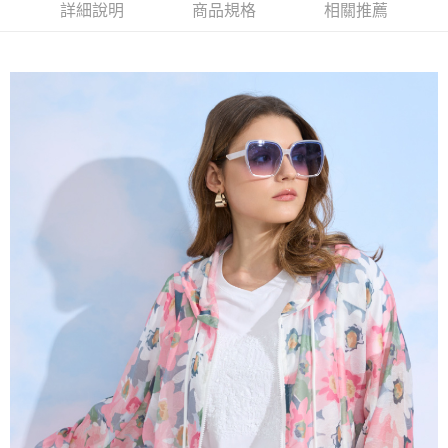
2.付款方式選擇「大哥付你分期」，訂單成立後會自動跳轉到大哥付的交易
相關說明
詳細說明
商品規格
相關推薦
流程，驗證手機門號後，選擇欲分期的期數、繳款截止日，確認付款後即完
【關於「AFTEE先享後付」】
成交易。
ATM付款
AFTEE先享後付是「在收到商品之後才付款」的支付方式。 讓您購物簡單
3.實際核准額度、可分期數及費用金額請依後續交易確認頁面所載為準。
便利好安心！
4.訂單成立30分鐘內，如未前往確認交易或遇審核未通過，訂單將自動取
１．簡單：不需註冊會員、不需綁卡、不需儲值。
運送方式
消。如遇「轉專審核」未通過狀況，表示未達大哥付你分期系統評分，恕無
２．便利：只要手機號碼，簡訊認證，即可結帳。
法說明評估內容。
３．安心：先確認商品／服務後，再付款。
全家取貨付款
【繳款方式說明】
1.分期款項不併入電信帳單，「大哥付你分期」於每月結算日後寄送繳費提
每筆NT$120，滿NT$2,000(含以上)免運費
【「AFTEE先享後付」結帳流程】
醒簡訊。
１．於結帳方式選擇「AFTEE先享後付」後，將跳轉至「AFTEE先享後付」
2.透過簡訊連結打開帳單後，可選擇「超商條碼／台灣大直營門市／銀行轉
7-11取貨付款
結帳頁面，進行簡訊認證並確認金額後，即可完成結帳。
帳／街口支付／iPASS MONEY」等通路繳費。
２．訂單成立數日內，您將收到繳費通知簡訊。
每筆NT$120，滿NT$2,000(含以上)免運費
３．收到繳費通知簡訊後14天內，點擊此簡訊中的連結，可透過四大超商／
【注意事項】
ATM／網路銀行／等多元方式進行付款，方視為交易完成。
宅配
1.本服務係由「台灣大哥大股份有限公司」（以下簡稱本公司）所提供，讓
※ 請注意：結帳手續完成當下不需立刻繳費，但若您需要取消訂單，請聯絡
用戶於交易時，得透過本服務購買商品或服務，並由商店將買賣／分期付款
每筆NT$120，滿NT$2,000(含以上)免運費
購買商品的店家。未經商家同意取消之訂單仍視為有效，需透過AFTEE先享
買賣價金債權讓與本公司後，依約使用本公司帳單繳交帳款。
後付繳納相關費用。
2.基於同意付款使用「大哥付你分期」之契約關係目的，商店將以您的個人
※ 交易是否成功請以「AFTEE先享後付 」之結帳頁面顯示為準，若有關於
資料（包含姓名、電話或地址）提供予台灣大哥大進項蒐集、處理及利用，
是否繳費成功／繳費後需取消欲退款等相關疑問，請聯繫「AFTEE先享後付
由本公司與您本人進行分期帳單所需資料之確認、核對及更正。
客戶支援中心」
https://netprotections.freshdesk.com/support/home
3.完整用戶服務條款，請詳閱以下連結：
https://oppay.tw/userRule
【注意事項】
１．透過由恩沛科技股份有限公司提供之「AFTEE先享後付」服務完成之交
易，需依本服務之必要範圍內提供個人資料，並將交易相關給付款項請求債
權轉讓予恩沛科技股份有限公司。