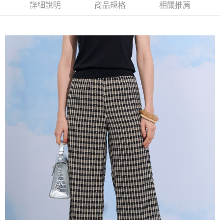
2.付款方式選擇「大哥付你分期」，訂單成立後會自動跳轉到大哥付的交易
相關說明
詳細說明
商品規格
相關推薦
流程，驗證手機門號後，選擇欲分期的期數、繳款截止日，確認付款後即完
【關於「AFTEE先享後付」】
成交易。
ATM付款
AFTEE先享後付是「在收到商品之後才付款」的支付方式。 讓您購物簡單
3.實際核准額度、可分期數及費用金額請依後續交易確認頁面所載為準。
便利好安心！
4.訂單成立30分鐘內，如未前往確認交易或遇審核未通過，訂單將自動取
１．簡單：不需註冊會員、不需綁卡、不需儲值。
運送方式
消。如遇「轉專審核」未通過狀況，表示未達大哥付你分期系統評分，恕無
２．便利：只要手機號碼，簡訊認證，即可結帳。
法說明評估內容。
３．安心：先確認商品／服務後，再付款。
全家取貨付款
【繳款方式說明】
1.分期款項不併入電信帳單，「大哥付你分期」於每月結算日後寄送繳費提
每筆NT$120，滿NT$2,000(含以上)免運費
【「AFTEE先享後付」結帳流程】
醒簡訊。
１．於結帳方式選擇「AFTEE先享後付」後，將跳轉至「AFTEE先享後付」
2.透過簡訊連結打開帳單後，可選擇「超商條碼／台灣大直營門市／銀行轉
7-11取貨付款
結帳頁面，進行簡訊認證並確認金額後，即可完成結帳。
帳／街口支付／iPASS MONEY」等通路繳費。
２．訂單成立數日內，您將收到繳費通知簡訊。
每筆NT$120，滿NT$2,000(含以上)免運費
３．收到繳費通知簡訊後14天內，點擊此簡訊中的連結，可透過四大超商／
【注意事項】
ATM／網路銀行／等多元方式進行付款，方視為交易完成。
宅配
1.本服務係由「台灣大哥大股份有限公司」（以下簡稱本公司）所提供，讓
※ 請注意：結帳手續完成當下不需立刻繳費，但若您需要取消訂單，請聯絡
用戶於交易時，得透過本服務購買商品或服務，並由商店將買賣／分期付款
每筆NT$120，滿NT$2,000(含以上)免運費
購買商品的店家。未經商家同意取消之訂單仍視為有效，需透過AFTEE先享
買賣價金債權讓與本公司後，依約使用本公司帳單繳交帳款。
後付繳納相關費用。
2.基於同意付款使用「大哥付你分期」之契約關係目的，商店將以您的個人
※ 交易是否成功請以「AFTEE先享後付 」之結帳頁面顯示為準，若有關於
資料（包含姓名、電話或地址）提供予台灣大哥大進項蒐集、處理及利用，
是否繳費成功／繳費後需取消欲退款等相關疑問，請聯繫「AFTEE先享後付
由本公司與您本人進行分期帳單所需資料之確認、核對及更正。
客戶支援中心」
https://netprotections.freshdesk.com/support/home
3.完整用戶服務條款，請詳閱以下連結：
https://oppay.tw/userRule
【注意事項】
１．透過由恩沛科技股份有限公司提供之「AFTEE先享後付」服務完成之交
易，需依本服務之必要範圍內提供個人資料，並將交易相關給付款項請求債
權轉讓予恩沛科技股份有限公司。