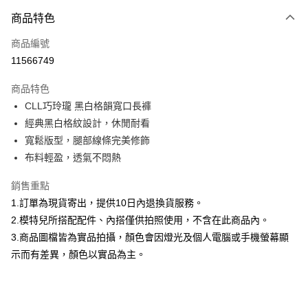
付款方式
商品特色
信用卡一次付款
商品編號
信用卡分期付款
11566749
3 期 0 利率 每期
NT$660
21家銀行
商品特色
合作金庫商業銀行
第一商業銀行
超商取貨付款
CLL巧玲瓏 黑白格韻寬口長褲
華南商業銀行
彰化商業銀行
經典黑白格紋設計，休閒耐看
LINE Pay
上海商業儲蓄銀行
台北富邦商業銀行
國泰世華商業銀行
兆豐國際商業銀行
寬鬆版型，腿部線條完美修飾
Apple Pay
臺灣中小企業銀行
台中商業銀行
布料輕盈，透氣不悶熱
匯豐（台灣）商業銀行
華泰商業銀行
街口支付
聯邦商業銀行
遠東國際商業銀行
銷售重點
元大商業銀行
永豐商業銀行
悠遊付
1.訂單為現貨寄出，提供10日內退換貨服務。
玉山商業銀行
星展（台灣）商業銀行
2.模特兒所搭配配件、內搭僅供拍照使用，不含在此商品內。
台新國際商業銀行
中國信託商業銀行
Google Pay
3.商品圖檔皆為實品拍攝，顏色會因燈光及個人電腦或手機螢幕顯
台灣樂天信用卡公司
大哥付你分期
示而有差異，顏色以實品為主。
相關說明
【大哥付你分期使用說明】
AFTEE先享後付
1.本服務由台灣大哥大提供，台灣大哥大用戶可立即使用無須另外申請。