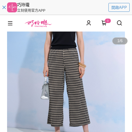
巧玲瓏
開啟APP
立刻使用官方APP
0
1
/
6