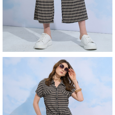
２．關於個人資料處理事宜，請瀏覽以下網址：
https://aftee.tw/terms/#terms3
３．未成年的使用者請事先徵得法定代理人或監護人之同意方可使用
「AFTEE先享後付」，若未經同意申辦者引起之損失，本公司不負相關責
任。
４．使用「AFTEE先享後付」時，將依據個別帳號之用戶狀況，依本公司即
時審查核予不同之上限額度；若仍有額度不足之情形，本公司將視審查結果
請求用戶進行身份認證。
５．嚴禁一人註冊多個帳號或使用他人資訊註冊。若發現惡意使用之情形，
恩沛科技股份有限公司將有權停止該用戶之使用額度並採取法律行動。