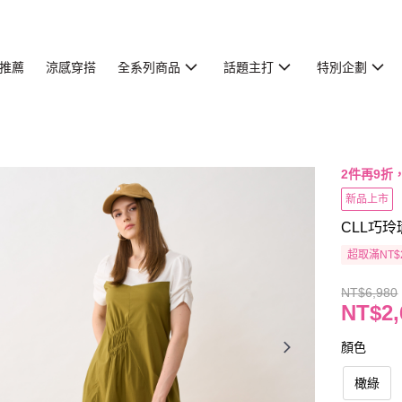
推薦
涼感穿搭
全系列商品
話題主打
特別企劃
2件再9折
新品上市
CLL巧玲
超取滿NT$
NT$6,980
NT$2,
顏色
橄綠