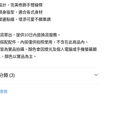
庫商業銀行
第一商業銀行
設計，完美修飾手臂線條
付款
業銀行
彰化商業銀行
順身版型，適合各式身材
業儲蓄銀行
台北富邦商業銀行
葉邊點綴，增添可愛不顯單調
華商業銀行
兆豐國際商業銀行
小企業銀行
台中商業銀行
台灣）商業銀行
華泰商業銀行
現貨寄出，提供10日內退換貨服務。
業銀行
遠東國際商業銀行
所搭配配件、內搭僅供拍照使用，不含在此商品內。
業銀行
永豐商業銀行
檔皆為實品拍攝，顏色會因燈光及個人電腦或手機螢幕顯
業銀行
星展（台灣）商業銀行
異，顏色以實品為主。
際商業銀行
中國信託商業銀行
y
天信用卡公司
類 (3)
分期
88折優惠
客服
你分期使用說明】
夏新品上市
特降3折起｜滿件再88折
享後付
由台灣大哥大提供，台灣大哥大用戶可立即使用無須另外申請。
式選擇「大哥付你分期」，訂單成立後會自動跳轉到大哥付的交易
品
本季商品
證手機門號後，選擇欲分期的期數、繳款截止日，確認付款後即
FTEE先享後付」】
。
先享後付是「在收到商品之後才付款」的支付方式。 讓您購物簡單
准額度、可分期數及費用金額請依後續交易確認頁面所載為準。
心！
立30分鐘內，如未前往確認交易或遇審核未通過，訂單將自動取
：不需註冊會員、不需綁卡、不需儲值。
「轉專審核」未通過狀況，表示未達大哥付你分期系統評分，恕