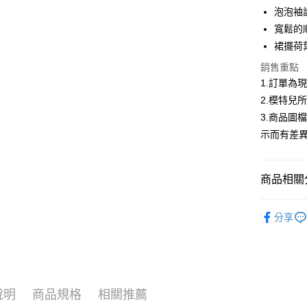
合作金
泡泡袖
超商取貨
華南商
寬鬆的
LINE Pay
上海商
裙擺荷
國泰世
Apple Pay
銷售重點
臺灣中
匯豐（
1.訂單為
街口支付
聯邦商
2.模特兒
元大商
悠遊付
3.商品圖
玉山商
示而有差
台新國
Google Pa
台灣樂
全盈+PAY
商品相關分
大哥付你
首購限定｜
相關說明
分享
【大哥付
2026春
AFTEE先
1.本服務
2.付款方
相關說明
▍春夏商
流程，驗
【關於「A
ATM付款
完成交易
AFTEE
3.實際核
便利好安
說明
商品規格
相關推薦
4.訂單成
１．簡單
消。如遇