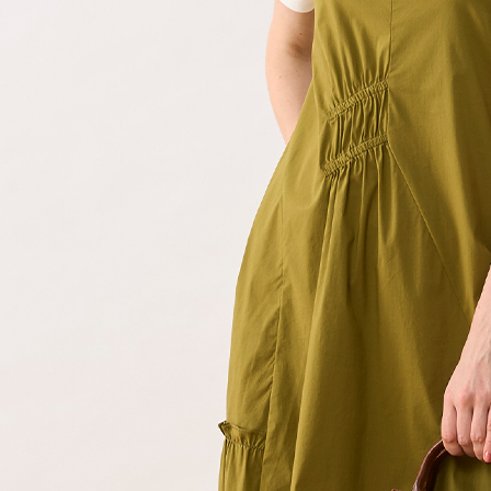
４．使用「
即時審查
結果請求
５．嚴禁
形，恩沛
動。