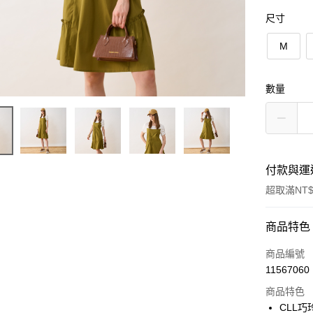
尺寸
M
數量
付款與運
超取滿NT$
付款方式
商品特色
信用卡一
商品編號
11567060
信用卡分
商品特色
3 期 
CLL