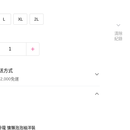
L
XL
2L
清除
紀錄
送方式
2,000免運
次付款
期付款
0 利率 每期
NT$884
21家銀行
巧玲瓏 慵懶泡泡袖洋裝