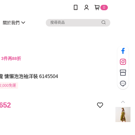
0
關於我們
，3件再88折
瓏 慵懶泡泡袖洋裝 6145504
2,000免運
652