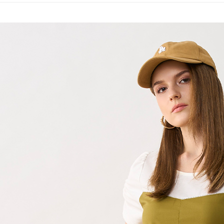
２．便利
運送方式
無法說明
３．安心
【繳款方
全家取貨
1.分期款
【「AFT
醒簡訊。
每筆NT$1
１．於結帳
2.透過簡
付」結帳
帳／街口支
7-11取貨
２．訂單
３．收到繳
每筆NT$1
【注意事
／ATM／
1.本服務
※ 請注意
宅配
用戶於交
絡購買商品
款買賣價
先享後付
每筆NT$1
2.基於同
※ 交易是
資料（包
是否繳費成
用，由本
付客戶支
3.完整用
【注意事
１．透過由
交易，需
求債權轉
２．關於
https://aft
３．未成
「AFTE
任。