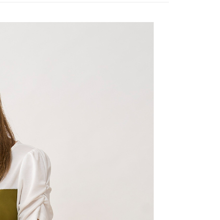
：只要手機號碼，簡訊認證，即可結帳。
評估內容。
：先確認商品／服務後，再付款。
式說明】
付款
項不併入電信帳單，「大哥付你分期」於每月結算日後寄送繳費提
EE先享後付」結帳流程】
20，滿NT$2,000(含以上)免運費
方式選擇「AFTEE先享後付」後，將跳轉至「AFTEE先享後
訊連結打開帳單後，可選擇「超商條碼／台灣大直營門市／銀行轉
頁面，進行簡訊認證並確認金額後，即可完成結帳。
付／iPASS MONEY」等通路繳費。
付款
成立數日內，您將收到繳費通知簡訊。
費通知簡訊後14天內，點擊此簡訊中的連結，可透過四大超商
20，滿NT$2,000(含以上)免運費
項】
網路銀行／等多元方式進行付款，方視為交易完成。
係由「台灣大哥大股份有限公司」（以下簡稱本公司）所提供，讓
：結帳手續完成當下不需立刻繳費，但若您需要取消訂單，請聯
易時，得透過本服務購買商品或服務，並由商店將買賣／分期付
的店家。未經商家同意取消之訂單仍視為有效，需透過AFTEE
金債權讓與本公司後，依約使用本公司帳單繳交帳款。
繳納相關費用。
20，滿NT$2,000(含以上)免運費
意付款使用「大哥付你分期」之契約關係目的，商店將以您的個人
否成功請以「AFTEE先享後付 」之結帳頁面顯示為準，若有關於
含姓名、電話或地址）提供予台灣大哥大進項蒐集、處理及利
功／繳費後需取消欲退款等相關疑問，請聯繫「AFTEE先享後
公司與您本人進行分期帳單所需資料之確認、核對及更正。
援中心」
https://netprotections.freshdesk.com/support/home
戶服務條款，請詳閱以下連結：
https://oppay.tw/userRule
項】
恩沛科技股份有限公司提供之「AFTEE先享後付」服務完成之
依本服務之必要範圍內提供個人資料，並將交易相關給付款項請
讓予恩沛科技股份有限公司。
個人資料處理事宜，請瀏覽以下網址：
ee.tw/terms/#terms3
年的使用者請事先徵得法定代理人或監護人之同意方可使用
E先享後付」，若未經同意申辦者引起之損失，本公司不負相關責