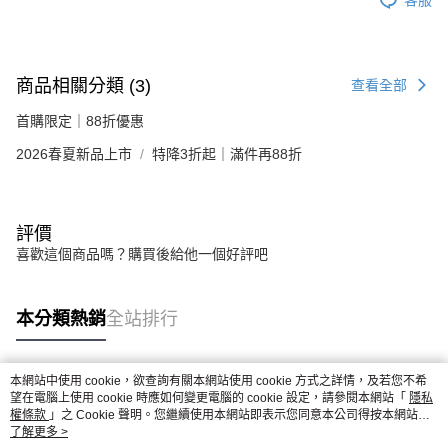
商品相關分類 (3)
查看全部
首購限定｜88折優惠
2026春夏新品上市
特降3折起｜滿件再88折
評價
喜歡這個商品嗎？購買後給他一個好評吧
本分類熱銷
全站排行
本網站中使用 cookie，欲查詢有關本網站使用 cookie 方式之詳情，及若您不希
熱門標籤
望在電腦上使用 cookie 時應如何變更電腦的 cookie 設定，請參閱本網站「
隱私
權條款
」之 Cookie 聲明。您繼續使用本網站即表示您同意本公司得按本網站使
用條款之 Cookie 聲明使用 cookie。
了解更多 >