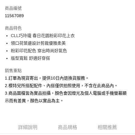
信用卡一次付款
商品編號
信用卡分期付款
11567089
3 期 0 利率 每期
NT$826
21家銀行
商品特色
合作金庫商業銀行
第一商業銀行
超商取貨付款
CLL巧玲瓏 春日花園粉彩印花上衣
華南商業銀行
彰化商業銀行
領口荷葉邊設計剪裁優雅柔美
LINE Pay
上海商業儲蓄銀行
台北富邦商業銀行
國泰世華商業銀行
兆豐國際商業銀行
粉彩印花配色 穿出時尚好氣色
Apple Pay
臺灣中小企業銀行
台中商業銀行
版型寬鬆 舒適好穿搭
匯豐（台灣）商業銀行
華泰商業銀行
街口支付
聯邦商業銀行
遠東國際商業銀行
銷售重點
元大商業銀行
永豐商業銀行
悠遊付
1.訂單為現貨寄出，提供10日內退換貨服務。
玉山商業銀行
星展（台灣）商業銀行
2.模特兒所搭配配件、內搭僅供拍照使用，不含在此商品內。
台新國際商業銀行
中國信託商業銀行
Google Pay
3.商品圖檔皆為實品拍攝，顏色會因燈光及個人電腦或手機螢幕顯
台灣樂天信用卡公司
全盈+PAY
示而有差異，顏色以實品為主。
大哥付你分期
相關說明
【大哥付你分期使用說明】
詳細說明
商品規格
相關推薦
AFTEE先享後付
1.本服務由台灣大哥大提供，台灣大哥大用戶可立即使用無須另外申請。