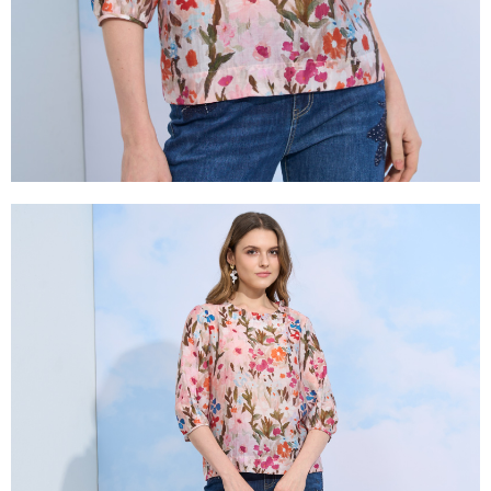
２．關於個人資料處理事宜，請瀏覽以下網址：
https://aftee.tw/terms/#terms3
３．未成年的使用者請事先徵得法定代理人或監護人之同意方可使用
「AFTEE先享後付」，若未經同意申辦者引起之損失，本公司不負相關責
任。
４．使用「AFTEE先享後付」時，將依據個別帳號之用戶狀況，依本公司即
時審查核予不同之上限額度；若仍有額度不足之情形，本公司將視審查結果
請求用戶進行身份認證。
５．嚴禁一人註冊多個帳號或使用他人資訊註冊。若發現惡意使用之情形，
恩沛科技股份有限公司將有權停止該用戶之使用額度並採取法律行動。