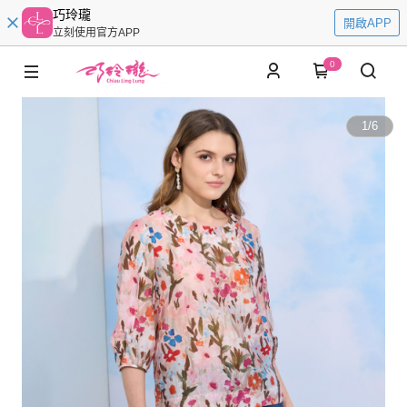
巧玲瓏
開啟APP
立刻使用官方APP
0
1
/
6