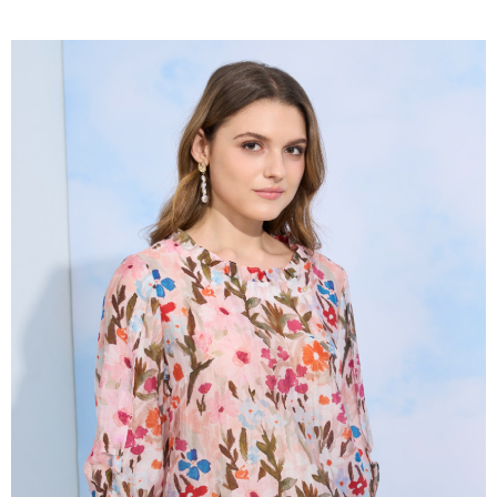
2.付款方式選擇「大哥付你分期」，訂單成立後會自動跳轉到大哥付的交易
相關說明
流程，驗證手機門號後，選擇欲分期的期數、繳款截止日，確認付款後即完
【關於「AFTEE先享後付」】
成交易。
ATM付款
AFTEE先享後付是「在收到商品之後才付款」的支付方式。 讓您購物簡單
3.實際核准額度、可分期數及費用金額請依後續交易確認頁面所載為準。
便利好安心！
4.訂單成立30分鐘內，如未前往確認交易或遇審核未通過，訂單將自動取
１．簡單：不需註冊會員、不需綁卡、不需儲值。
運送方式
消。如遇「轉專審核」未通過狀況，表示未達大哥付你分期系統評分，恕無
２．便利：只要手機號碼，簡訊認證，即可結帳。
法說明評估內容。
３．安心：先確認商品／服務後，再付款。
全家取貨付款
【繳款方式說明】
1.分期款項不併入電信帳單，「大哥付你分期」於每月結算日後寄送繳費提
每筆NT$120，滿NT$2,000(含以上)免運費
【「AFTEE先享後付」結帳流程】
醒簡訊。
１．於結帳方式選擇「AFTEE先享後付」後，將跳轉至「AFTEE先享後付」
2.透過簡訊連結打開帳單後，可選擇「超商條碼／台灣大直營門市／銀行轉
7-11取貨付款
結帳頁面，進行簡訊認證並確認金額後，即可完成結帳。
帳／街口支付／iPASS MONEY」等通路繳費。
２．訂單成立數日內，您將收到繳費通知簡訊。
每筆NT$120，滿NT$2,000(含以上)免運費
３．收到繳費通知簡訊後14天內，點擊此簡訊中的連結，可透過四大超商／
【注意事項】
ATM／網路銀行／等多元方式進行付款，方視為交易完成。
宅配
1.本服務係由「台灣大哥大股份有限公司」（以下簡稱本公司）所提供，讓
※ 請注意：結帳手續完成當下不需立刻繳費，但若您需要取消訂單，請聯絡
用戶於交易時，得透過本服務購買商品或服務，並由商店將買賣／分期付款
每筆NT$120，滿NT$2,000(含以上)免運費
購買商品的店家。未經商家同意取消之訂單仍視為有效，需透過AFTEE先享
買賣價金債權讓與本公司後，依約使用本公司帳單繳交帳款。
後付繳納相關費用。
2.基於同意付款使用「大哥付你分期」之契約關係目的，商店將以您的個人
※ 交易是否成功請以「AFTEE先享後付 」之結帳頁面顯示為準，若有關於
資料（包含姓名、電話或地址）提供予台灣大哥大進項蒐集、處理及利用，
是否繳費成功／繳費後需取消欲退款等相關疑問，請聯繫「AFTEE先享後付
由本公司與您本人進行分期帳單所需資料之確認、核對及更正。
客戶支援中心」
https://netprotections.freshdesk.com/support/home
3.完整用戶服務條款，請詳閱以下連結：
https://oppay.tw/userRule
【注意事項】
１．透過由恩沛科技股份有限公司提供之「AFTEE先享後付」服務完成之交
易，需依本服務之必要範圍內提供個人資料，並將交易相關給付款項請求債
權轉讓予恩沛科技股份有限公司。