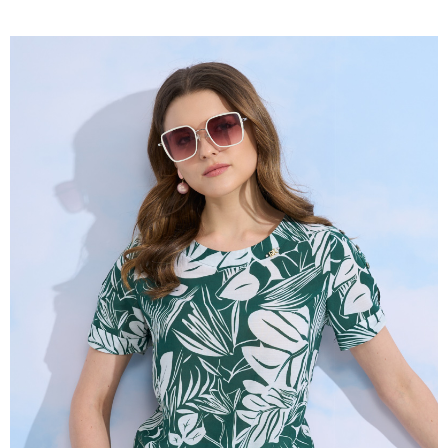
2.付款方式選擇「大哥付你分期」，訂單成立後會自動跳轉到大哥付的交易
相關說明
流程，驗證手機門號後，選擇欲分期的期數、繳款截止日，確認付款後即完
【關於「AFTEE先享後付」】
成交易。
ATM付款
AFTEE先享後付是「在收到商品之後才付款」的支付方式。 讓您購物簡單
3.實際核准額度、可分期數及費用金額請依後續交易確認頁面所載為準。
便利好安心！
4.訂單成立30分鐘內，如未前往確認交易或遇審核未通過，訂單將自動取
１．簡單：不需註冊會員、不需綁卡、不需儲值。
運送方式
消。如遇「轉專審核」未通過狀況，表示未達大哥付你分期系統評分，恕無
２．便利：只要手機號碼，簡訊認證，即可結帳。
法說明評估內容。
３．安心：先確認商品／服務後，再付款。
全家取貨付款
【繳款方式說明】
1.分期款項不併入電信帳單，「大哥付你分期」於每月結算日後寄送繳費提
每筆NT$120，滿NT$2,000(含以上)免運費
【「AFTEE先享後付」結帳流程】
醒簡訊。
１．於結帳方式選擇「AFTEE先享後付」後，將跳轉至「AFTEE先享後付」
2.透過簡訊連結打開帳單後，可選擇「超商條碼／台灣大直營門市／銀行轉
7-11取貨付款
結帳頁面，進行簡訊認證並確認金額後，即可完成結帳。
帳／街口支付／iPASS MONEY」等通路繳費。
２．訂單成立數日內，您將收到繳費通知簡訊。
每筆NT$120，滿NT$2,000(含以上)免運費
３．收到繳費通知簡訊後14天內，點擊此簡訊中的連結，可透過四大超商／
【注意事項】
ATM／網路銀行／等多元方式進行付款，方視為交易完成。
宅配
1.本服務係由「台灣大哥大股份有限公司」（以下簡稱本公司）所提供，讓
※ 請注意：結帳手續完成當下不需立刻繳費，但若您需要取消訂單，請聯絡
用戶於交易時，得透過本服務購買商品或服務，並由商店將買賣／分期付款
每筆NT$120，滿NT$2,000(含以上)免運費
購買商品的店家。未經商家同意取消之訂單仍視為有效，需透過AFTEE先享
買賣價金債權讓與本公司後，依約使用本公司帳單繳交帳款。
後付繳納相關費用。
2.基於同意付款使用「大哥付你分期」之契約關係目的，商店將以您的個人
※ 交易是否成功請以「AFTEE先享後付 」之結帳頁面顯示為準，若有關於
資料（包含姓名、電話或地址）提供予台灣大哥大進項蒐集、處理及利用，
是否繳費成功／繳費後需取消欲退款等相關疑問，請聯繫「AFTEE先享後付
由本公司與您本人進行分期帳單所需資料之確認、核對及更正。
客戶支援中心」
https://netprotections.freshdesk.com/support/home
3.完整用戶服務條款，請詳閱以下連結：
https://oppay.tw/userRule
【注意事項】
１．透過由恩沛科技股份有限公司提供之「AFTEE先享後付」服務完成之交
易，需依本服務之必要範圍內提供個人資料，並將交易相關給付款項請求債
權轉讓予恩沛科技股份有限公司。