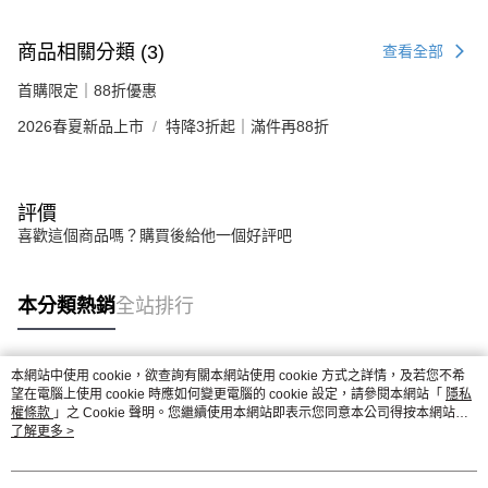
商品相關分類 (3)
查看全部
首購限定｜88折優惠
2026春夏新品上市
特降3折起｜滿件再88折
評價
喜歡這個商品嗎？購買後給他一個好評吧
本分類熱銷
全站排行
本網站中使用 cookie，欲查詢有關本網站使用 cookie 方式之詳情，及若您不希
熱門標籤
望在電腦上使用 cookie 時應如何變更電腦的 cookie 設定，請參閱本網站「
隱私
權條款
」之 Cookie 聲明。您繼續使用本網站即表示您同意本公司得按本網站使
用條款之 Cookie 聲明使用 cookie。
了解更多 >