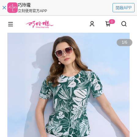
巧玲瓏
開啟APP
立刻使用官方APP
0
1
/
6