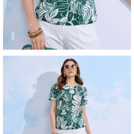
２．關於個人資料處理事宜，請瀏覽以下網址：
https://aftee.tw/terms/#terms3
３．未成年的使用者請事先徵得法定代理人或監護人之同意方可使用
「AFTEE先享後付」，若未經同意申辦者引起之損失，本公司不負相關責
任。
４．使用「AFTEE先享後付」時，將依據個別帳號之用戶狀況，依本公司即
時審查核予不同之上限額度；若仍有額度不足之情形，本公司將視審查結果
請求用戶進行身份認證。
５．嚴禁一人註冊多個帳號或使用他人資訊註冊。若發現惡意使用之情形，
恩沛科技股份有限公司將有權停止該用戶之使用額度並採取法律行動。