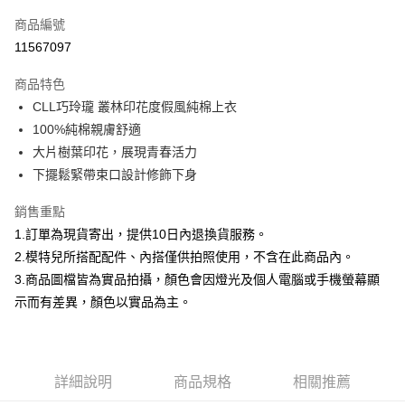
信用卡一次付款
商品編號
信用卡分期付款
11567097
3 期 0 利率 每期
NT$738
21家銀行
商品特色
合作金庫商業銀行
第一商業銀行
超商取貨付款
CLL巧玲瓏 叢林印花度假風純棉上衣
華南商業銀行
彰化商業銀行
100%純棉親膚舒適
LINE Pay
上海商業儲蓄銀行
台北富邦商業銀行
國泰世華商業銀行
兆豐國際商業銀行
大片樹葉印花，展現青春活力
Apple Pay
臺灣中小企業銀行
台中商業銀行
下擺鬆緊帶束口設計修飾下身
匯豐（台灣）商業銀行
華泰商業銀行
街口支付
聯邦商業銀行
遠東國際商業銀行
銷售重點
元大商業銀行
永豐商業銀行
悠遊付
1.訂單為現貨寄出，提供10日內退換貨服務。
玉山商業銀行
星展（台灣）商業銀行
2.模特兒所搭配配件、內搭僅供拍照使用，不含在此商品內。
台新國際商業銀行
中國信託商業銀行
Google Pay
3.商品圖檔皆為實品拍攝，顏色會因燈光及個人電腦或手機螢幕顯
台灣樂天信用卡公司
全盈+PAY
示而有差異，顏色以實品為主。
大哥付你分期
相關說明
【大哥付你分期使用說明】
詳細說明
商品規格
相關推薦
AFTEE先享後付
1.本服務由台灣大哥大提供，台灣大哥大用戶可立即使用無須另外申請。