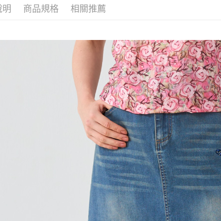
便利好安
說明
商品規格
相關推薦
4.訂單成
１．簡單
消。如遇
２．便利
運送方式
無法說明
３．安心
【繳款方
全家取貨
1.分期款
【「AFT
醒簡訊。
每筆NT$1
１．於結帳
2.透過簡
付」結帳
帳／街口支
7-11取貨
２．訂單
３．收到繳
每筆NT$1
【注意事
／ATM／
1.本服務
※ 請注意
宅配
用戶於交
絡購買商品
款買賣價
先享後付
每筆NT$1
2.基於同
※ 交易是
資料（包
是否繳費成
用，由本
付客戶支
3.完整用
【注意事
１．透過由
交易，需
求債權轉
２．關於
https://aft
３．未成