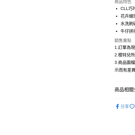
商品特色
3 期 
CLL
合作金
花卉縫
超商取貨
華南商
水洗刷
LINE Pay
上海商
牛仔拼
國泰世
Apple Pay
銷售重點
臺灣中
匯豐（
1.訂單為
街口支付
聯邦商
2.模特兒
元大商
悠遊付
3.商品圖
玉山商
示而有差
台新國
Google Pa
台灣樂
全盈+PAY
商品相關分
大哥付你
首購限定｜
相關說明
分享
【大哥付
2026春
AFTEE先
1.本服務
2.付款方
相關說明
▍春夏商
流程，驗
【關於「A
ATM付款
完成交易
AFTEE
3.實際核