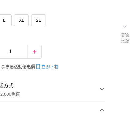
L
XL
2L
清除
紀錄
帳可享專屬活動優惠價
立即下載
送方式
2,000免運
次付款
期付款