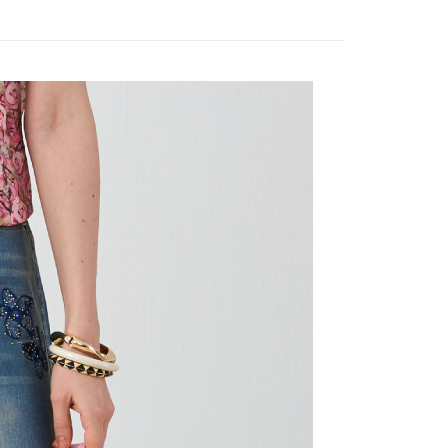
心！
立30分鐘內，如未前往確認交易或遇審核未通過，訂單將自動取
：不需註冊會員、不需綁卡、不需儲值。
「轉專審核」未通過狀況，表示未達大哥付你分期系統評分，恕
：只要手機號碼，簡訊認證，即可結帳。
評估內容。
：先確認商品／服務後，再付款。
式說明】
付款
項不併入電信帳單，「大哥付你分期」於每月結算日後寄送繳費提
EE先享後付」結帳流程】
20，滿NT$2,000(含以上)免運費
方式選擇「AFTEE先享後付」後，將跳轉至「AFTEE先享後
訊連結打開帳單後，可選擇「超商條碼／台灣大直營門市／銀行轉
頁面，進行簡訊認證並確認金額後，即可完成結帳。
付／iPASS MONEY」等通路繳費。
付款
成立數日內，您將收到繳費通知簡訊。
費通知簡訊後14天內，點擊此簡訊中的連結，可透過四大超商
20，滿NT$2,000(含以上)免運費
項】
網路銀行／等多元方式進行付款，方視為交易完成。
係由「台灣大哥大股份有限公司」（以下簡稱本公司）所提供，讓
：結帳手續完成當下不需立刻繳費，但若您需要取消訂單，請聯
易時，得透過本服務購買商品或服務，並由商店將買賣／分期付
的店家。未經商家同意取消之訂單仍視為有效，需透過AFTEE
金債權讓與本公司後，依約使用本公司帳單繳交帳款。
繳納相關費用。
20，滿NT$2,000(含以上)免運費
意付款使用「大哥付你分期」之契約關係目的，商店將以您的個人
否成功請以「AFTEE先享後付 」之結帳頁面顯示為準，若有關於
含姓名、電話或地址）提供予台灣大哥大進項蒐集、處理及利
功／繳費後需取消欲退款等相關疑問，請聯繫「AFTEE先享後
公司與您本人進行分期帳單所需資料之確認、核對及更正。
援中心」
https://netprotections.freshdesk.com/support/home
戶服務條款，請詳閱以下連結：
https://oppay.tw/userRule
項】
恩沛科技股份有限公司提供之「AFTEE先享後付」服務完成之
依本服務之必要範圍內提供個人資料，並將交易相關給付款項請
讓予恩沛科技股份有限公司。
個人資料處理事宜，請瀏覽以下網址：
ee.tw/terms/#terms3
年的使用者請事先徵得法定代理人或監護人之同意方可使用