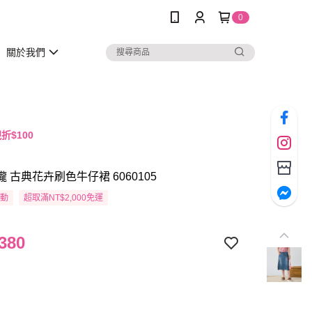
0
關於我們
折$100
瓏 古典花卉刷色牛仔裙 6060105
活動
超取滿NT$2,000免運
380