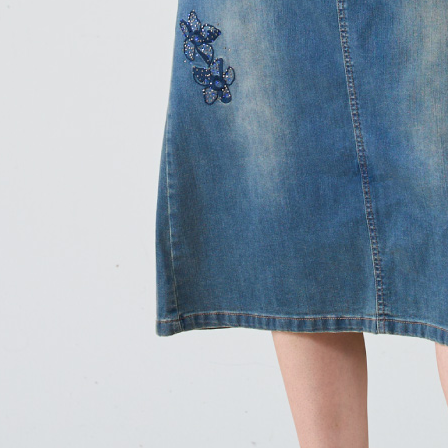
「AFTE
任。
４．使用「
即時審查
結果請求
５．嚴禁
形，恩沛
動。