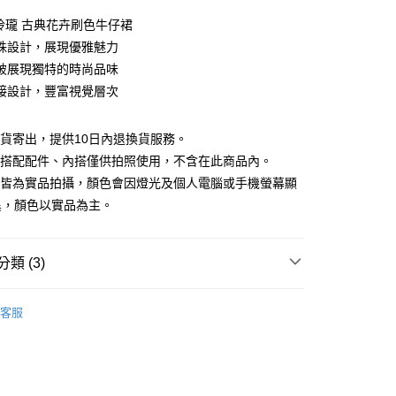
0 利率 每期
NT$793
21家銀行
巧玲瓏 古典花卉刷色牛仔裙
庫商業銀行
第一商業銀行
珠設計，展現優雅魅力
付款
業銀行
彰化商業銀行
破展現獨特的時尚品味
業儲蓄銀行
台北富邦商業銀行
接設計，豐富視覺層次
華商業銀行
兆豐國際商業銀行
小企業銀行
台中商業銀行
台灣）商業銀行
華泰商業銀行
現貨寄出，提供10日內退換貨服務。
業銀行
遠東國際商業銀行
所搭配配件、內搭僅供拍照使用，不含在此商品內。
業銀行
永豐商業銀行
檔皆為實品拍攝，顏色會因燈光及個人電腦或手機螢幕顯
業銀行
星展（台灣）商業銀行
異，顏色以實品為主。
際商業銀行
中國信託商業銀行
y
天信用卡公司
類 (3)
分期
88折優惠
客服
你分期使用說明】
夏新品上市
APP下單｜現折$100
享後付
由台灣大哥大提供，台灣大哥大用戶可立即使用無須另外申請。
式選擇「大哥付你分期」，訂單成立後會自動跳轉到大哥付的交易
品
本季商品
證手機門號後，選擇欲分期的期數、繳款截止日，確認付款後即
FTEE先享後付」】
。
先享後付是「在收到商品之後才付款」的支付方式。 讓您購物簡單
准額度、可分期數及費用金額請依後續交易確認頁面所載為準。