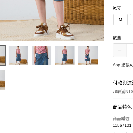
尺寸
M
數量
App 結
付款與運
超取滿NT$
付款方式
商品特色
信用卡一
商品編號
11567101
信用卡分