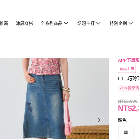
推薦
涼感穿搭
全系列商品
話題主打
特別企劃
APP下單現
新品上市
CLL巧玲
App 獨享
NT$6,880
NT$2,
顏色
藍