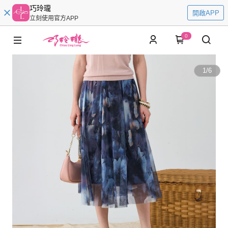
巧玲瓏
開啟APP
立刻使用官方APP
0
1
/
6