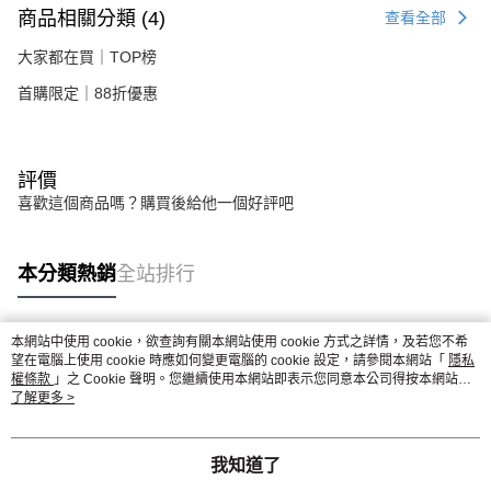
商品相關分類 (4)
查看全部
大家都在買｜TOP榜
首購限定｜88折優惠
評價
喜歡這個商品嗎？購買後給他一個好評吧
本分類熱銷
全站排行
本網站中使用 cookie，欲查詢有關本網站使用 cookie 方式之詳情，及若您不希
熱門標籤
望在電腦上使用 cookie 時應如何變更電腦的 cookie 設定，請參閱本網站「
隱私
權條款
」之 Cookie 聲明。您繼續使用本網站即表示您同意本公司得按本網站使
用條款之 Cookie 聲明使用 cookie。
了解更多 >
我知道了