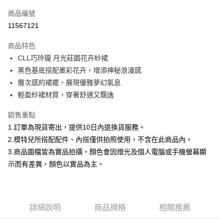
信用卡一次付款
商品編號
信用卡分期付款
11567121
3 期 0 利率 每期
NT$757
21家銀行
商品特色
合作金庫商業銀行
第一商業銀行
超商取貨付款
CLL巧玲瓏 月光莊園花卉紗裙
華南商業銀行
彰化商業銀行
黑色基底搭配墨彩花卉，增添神秘浪漫感
LINE Pay
上海商業儲蓄銀行
台北富邦商業銀行
國泰世華商業銀行
兆豐國際商業銀行
層次感的裙襬，展現優雅夢幻氣息
Apple Pay
臺灣中小企業銀行
台中商業銀行
輕盈紗裙材質，穿著舒適又飄逸
匯豐（台灣）商業銀行
華泰商業銀行
街口支付
聯邦商業銀行
遠東國際商業銀行
銷售重點
元大商業銀行
永豐商業銀行
悠遊付
1.訂單為現貨寄出，提供10日內退換貨服務。
玉山商業銀行
星展（台灣）商業銀行
2.模特兒所搭配配件、內搭僅供拍照使用，不含在此商品內。
台新國際商業銀行
中國信託商業銀行
Google Pay
3.商品圖檔皆為實品拍攝，顏色會因燈光及個人電腦或手機螢幕顯
台灣樂天信用卡公司
大哥付你分期
示而有差異，顏色以實品為主。
相關說明
【大哥付你分期使用說明】
AFTEE先享後付
1.本服務由台灣大哥大提供，台灣大哥大用戶可立即使用無須另外申請。
2.付款方式選擇「大哥付你分期」，訂單成立後會自動跳轉到大哥付的交易
相關說明
詳細說明
商品規格
相關推薦
流程，驗證手機門號後，選擇欲分期的期數、繳款截止日，確認付款後即完
【關於「AFTEE先享後付」】