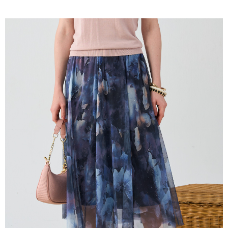
成交易。
ATM付款
AFTEE先享後付是「在收到商品之後才付款」的支付方式。 讓您購物簡單
3.實際核准額度、可分期數及費用金額請依後續交易確認頁面所載為準。
便利好安心！
4.訂單成立30分鐘內，如未前往確認交易或遇審核未通過，訂單將自動取
１．簡單：不需註冊會員、不需綁卡、不需儲值。
運送方式
消。如遇「轉專審核」未通過狀況，表示未達大哥付你分期系統評分，恕無
２．便利：只要手機號碼，簡訊認證，即可結帳。
法說明評估內容。
３．安心：先確認商品／服務後，再付款。
全家取貨付款
【繳款方式說明】
1.分期款項不併入電信帳單，「大哥付你分期」於每月結算日後寄送繳費提
每筆NT$120，滿NT$2,000(含以上)免運費
【「AFTEE先享後付」結帳流程】
醒簡訊。
１．於結帳方式選擇「AFTEE先享後付」後，將跳轉至「AFTEE先享後付」
2.透過簡訊連結打開帳單後，可選擇「超商條碼／台灣大直營門市／銀行轉
7-11取貨付款
結帳頁面，進行簡訊認證並確認金額後，即可完成結帳。
帳／街口支付／iPASS MONEY」等通路繳費。
２．訂單成立數日內，您將收到繳費通知簡訊。
每筆NT$120，滿NT$2,000(含以上)免運費
３．收到繳費通知簡訊後14天內，點擊此簡訊中的連結，可透過四大超商／
【注意事項】
ATM／網路銀行／等多元方式進行付款，方視為交易完成。
宅配
1.本服務係由「台灣大哥大股份有限公司」（以下簡稱本公司）所提供，讓
※ 請注意：結帳手續完成當下不需立刻繳費，但若您需要取消訂單，請聯絡
用戶於交易時，得透過本服務購買商品或服務，並由商店將買賣／分期付款
每筆NT$120，滿NT$2,000(含以上)免運費
購買商品的店家。未經商家同意取消之訂單仍視為有效，需透過AFTEE先享
買賣價金債權讓與本公司後，依約使用本公司帳單繳交帳款。
後付繳納相關費用。
2.基於同意付款使用「大哥付你分期」之契約關係目的，商店將以您的個人
※ 交易是否成功請以「AFTEE先享後付 」之結帳頁面顯示為準，若有關於
資料（包含姓名、電話或地址）提供予台灣大哥大進項蒐集、處理及利用，
是否繳費成功／繳費後需取消欲退款等相關疑問，請聯繫「AFTEE先享後付
由本公司與您本人進行分期帳單所需資料之確認、核對及更正。
客戶支援中心」
https://netprotections.freshdesk.com/support/home
3.完整用戶服務條款，請詳閱以下連結：
https://oppay.tw/userRule
【注意事項】
１．透過由恩沛科技股份有限公司提供之「AFTEE先享後付」服務完成之交
易，需依本服務之必要範圍內提供個人資料，並將交易相關給付款項請求債
權轉讓予恩沛科技股份有限公司。
２．關於個人資料處理事宜，請瀏覽以下網址：
https://aftee.tw/terms/#terms3