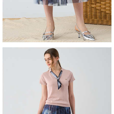
３．未成年的使用者請事先徵得法定代理人或監護人之同意方可使用
「AFTEE先享後付」，若未經同意申辦者引起之損失，本公司不負相關責
任。
４．使用「AFTEE先享後付」時，將依據個別帳號之用戶狀況，依本公司即
時審查核予不同之上限額度；若仍有額度不足之情形，本公司將視審查結果
請求用戶進行身份認證。
５．嚴禁一人註冊多個帳號或使用他人資訊註冊。若發現惡意使用之情形，
恩沛科技股份有限公司將有權停止該用戶之使用額度並採取法律行動。