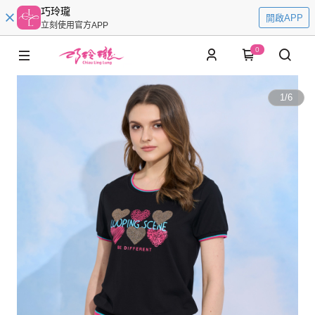
巧玲瓏
開啟APP
立刻使用官方APP
0
1
/
6