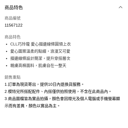
付款方式
商品特色
信用卡一次付款
商品編號
信用卡分期付款
11567122
3 期 0 利率 每期
NT$593
21家銀行
商品特色
合作金庫商業銀行
第一商業銀行
超商取貨付款
CLL巧玲瓏 愛心描邊線條圓領上衣
華南商業銀行
彰化商業銀行
愛心圖案溫柔的點綴，浪漫又可愛
LINE Pay
上海商業儲蓄銀行
台北富邦商業銀行
國泰世華商業銀行
兆豐國際商業銀行
描邊線條設計簡潔，提升穿搭層次
Apple Pay
臺灣中小企業銀行
台中商業銀行
親膚高棉面料，肌膚自在一整天
匯豐（台灣）商業銀行
華泰商業銀行
街口支付
聯邦商業銀行
遠東國際商業銀行
銷售重點
元大商業銀行
永豐商業銀行
悠遊付
1.訂單為現貨寄出，提供10日內退換貨服務。
玉山商業銀行
星展（台灣）商業銀行
2.模特兒所搭配配件、內搭僅供拍照使用，不含在此商品內。
台新國際商業銀行
中國信託商業銀行
Google Pay
3.商品圖檔皆為實品拍攝，顏色會因燈光及個人電腦或手機螢幕顯
台灣樂天信用卡公司
全盈+PAY
示而有差異，顏色以實品為主。
大哥付你分期
相關說明