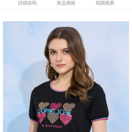
【大哥付你分期使用說明】
詳細說明
商品規格
相關推薦
AFTEE先享後付
1.本服務由台灣大哥大提供，台灣大哥大用戶可立即使用無須另外申請。
2.付款方式選擇「大哥付你分期」，訂單成立後會自動跳轉到大哥付的交易
相關說明
流程，驗證手機門號後，選擇欲分期的期數、繳款截止日，確認付款後即完
【關於「AFTEE先享後付」】
成交易。
ATM付款
AFTEE先享後付是「在收到商品之後才付款」的支付方式。 讓您購物簡單
3.實際核准額度、可分期數及費用金額請依後續交易確認頁面所載為準。
便利好安心！
4.訂單成立30分鐘內，如未前往確認交易或遇審核未通過，訂單將自動取
１．簡單：不需註冊會員、不需綁卡、不需儲值。
運送方式
消。如遇「轉專審核」未通過狀況，表示未達大哥付你分期系統評分，恕無
２．便利：只要手機號碼，簡訊認證，即可結帳。
法說明評估內容。
３．安心：先確認商品／服務後，再付款。
全家取貨付款
【繳款方式說明】
1.分期款項不併入電信帳單，「大哥付你分期」於每月結算日後寄送繳費提
每筆NT$120，滿NT$2,000(含以上)免運費
【「AFTEE先享後付」結帳流程】
醒簡訊。
１．於結帳方式選擇「AFTEE先享後付」後，將跳轉至「AFTEE先享後付」
2.透過簡訊連結打開帳單後，可選擇「超商條碼／台灣大直營門市／銀行轉
7-11取貨付款
結帳頁面，進行簡訊認證並確認金額後，即可完成結帳。
帳／街口支付／iPASS MONEY」等通路繳費。
２．訂單成立數日內，您將收到繳費通知簡訊。
每筆NT$120，滿NT$2,000(含以上)免運費
３．收到繳費通知簡訊後14天內，點擊此簡訊中的連結，可透過四大超商／
【注意事項】
ATM／網路銀行／等多元方式進行付款，方視為交易完成。
宅配
1.本服務係由「台灣大哥大股份有限公司」（以下簡稱本公司）所提供，讓
※ 請注意：結帳手續完成當下不需立刻繳費，但若您需要取消訂單，請聯絡
用戶於交易時，得透過本服務購買商品或服務，並由商店將買賣／分期付款
每筆NT$120，滿NT$2,000(含以上)免運費
購買商品的店家。未經商家同意取消之訂單仍視為有效，需透過AFTEE先享
買賣價金債權讓與本公司後，依約使用本公司帳單繳交帳款。
後付繳納相關費用。
2.基於同意付款使用「大哥付你分期」之契約關係目的，商店將以您的個人
※ 交易是否成功請以「AFTEE先享後付 」之結帳頁面顯示為準，若有關於
資料（包含姓名、電話或地址）提供予台灣大哥大進項蒐集、處理及利用，
是否繳費成功／繳費後需取消欲退款等相關疑問，請聯繫「AFTEE先享後付
由本公司與您本人進行分期帳單所需資料之確認、核對及更正。
客戶支援中心」
https://netprotections.freshdesk.com/support/home
3.完整用戶服務條款，請詳閱以下連結：
https://oppay.tw/userRule
【注意事項】
１．透過由恩沛科技股份有限公司提供之「AFTEE先享後付」服務完成之交