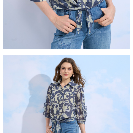
３．未成年的使用者請事先徵得法定代理人或監護人之同意方可使用
「AFTEE先享後付」，若未經同意申辦者引起之損失，本公司不負相關責
任。
４．使用「AFTEE先享後付」時，將依據個別帳號之用戶狀況，依本公司即
時審查核予不同之上限額度；若仍有額度不足之情形，本公司將視審查結果
請求用戶進行身份認證。
５．嚴禁一人註冊多個帳號或使用他人資訊註冊。若發現惡意使用之情形，
恩沛科技股份有限公司將有權停止該用戶之使用額度並採取法律行動。