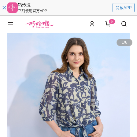
巧玲瓏
開啟APP
立刻使用官方APP
0
1
/
6