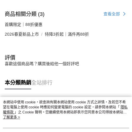
商品相關分類 (3)
查看全部
首購限定｜88折優惠
2026春夏新品上市
特降3折起｜滿件再88折
評價
喜歡這個商品嗎？購買後給他一個好評吧
本分類熱銷
全站排行
本網站中使用 cookie，欲查詢有關本網站使用 cookie 方式之詳情，及若您不希
熱門標籤
望在電腦上使用 cookie 時應如何變更電腦的 cookie 設定，請參閱本網站「
隱私
權條款
」之 Cookie 聲明。您繼續使用本網站即表示您同意本公司得按本網站使
用條款之 Cookie 聲明使用 cookie。
了解更多 >