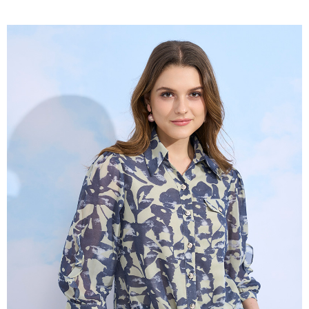
成交易。
ATM付款
AFTEE先享後付是「在收到商品之後才付款」的支付方式。 讓您購物簡單
3.實際核准額度、可分期數及費用金額請依後續交易確認頁面所載為準。
便利好安心！
4.訂單成立30分鐘內，如未前往確認交易或遇審核未通過，訂單將自動取
１．簡單：不需註冊會員、不需綁卡、不需儲值。
運送方式
消。如遇「轉專審核」未通過狀況，表示未達大哥付你分期系統評分，恕無
２．便利：只要手機號碼，簡訊認證，即可結帳。
法說明評估內容。
３．安心：先確認商品／服務後，再付款。
全家取貨付款
【繳款方式說明】
1.分期款項不併入電信帳單，「大哥付你分期」於每月結算日後寄送繳費提
每筆NT$120，滿NT$2,000(含以上)免運費
【「AFTEE先享後付」結帳流程】
醒簡訊。
１．於結帳方式選擇「AFTEE先享後付」後，將跳轉至「AFTEE先享後付」
2.透過簡訊連結打開帳單後，可選擇「超商條碼／台灣大直營門市／銀行轉
7-11取貨付款
結帳頁面，進行簡訊認證並確認金額後，即可完成結帳。
帳／街口支付／iPASS MONEY」等通路繳費。
２．訂單成立數日內，您將收到繳費通知簡訊。
每筆NT$120，滿NT$2,000(含以上)免運費
３．收到繳費通知簡訊後14天內，點擊此簡訊中的連結，可透過四大超商／
【注意事項】
ATM／網路銀行／等多元方式進行付款，方視為交易完成。
宅配
1.本服務係由「台灣大哥大股份有限公司」（以下簡稱本公司）所提供，讓
※ 請注意：結帳手續完成當下不需立刻繳費，但若您需要取消訂單，請聯絡
用戶於交易時，得透過本服務購買商品或服務，並由商店將買賣／分期付款
每筆NT$120，滿NT$2,000(含以上)免運費
購買商品的店家。未經商家同意取消之訂單仍視為有效，需透過AFTEE先享
買賣價金債權讓與本公司後，依約使用本公司帳單繳交帳款。
後付繳納相關費用。
2.基於同意付款使用「大哥付你分期」之契約關係目的，商店將以您的個人
※ 交易是否成功請以「AFTEE先享後付 」之結帳頁面顯示為準，若有關於
資料（包含姓名、電話或地址）提供予台灣大哥大進項蒐集、處理及利用，
是否繳費成功／繳費後需取消欲退款等相關疑問，請聯繫「AFTEE先享後付
由本公司與您本人進行分期帳單所需資料之確認、核對及更正。
客戶支援中心」
https://netprotections.freshdesk.com/support/home
3.完整用戶服務條款，請詳閱以下連結：
https://oppay.tw/userRule
【注意事項】
１．透過由恩沛科技股份有限公司提供之「AFTEE先享後付」服務完成之交
易，需依本服務之必要範圍內提供個人資料，並將交易相關給付款項請求債
權轉讓予恩沛科技股份有限公司。
２．關於個人資料處理事宜，請瀏覽以下網址：
https://aftee.tw/terms/#terms3