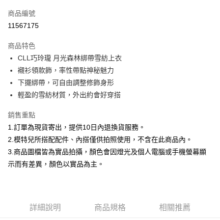
信用卡一次付款
商品編號
信用卡分期付款
11567175
3 期 0 利率 每期
NT$697
21家銀行
商品特色
合作金庫商業銀行
第一商業銀行
超商取貨付款
CLL巧玲瓏 月光森林綁帶雪紡上衣
華南商業銀行
彰化商業銀行
襯衫領款飾，率性帶點神秘魅力
LINE Pay
上海商業儲蓄銀行
台北富邦商業銀行
國泰世華商業銀行
兆豐國際商業銀行
下擺綁帶，可自由調整修飾身形
Apple Pay
臺灣中小企業銀行
台中商業銀行
輕盈的雪紡材質，外出約會好穿搭
匯豐（台灣）商業銀行
華泰商業銀行
街口支付
聯邦商業銀行
遠東國際商業銀行
銷售重點
元大商業銀行
永豐商業銀行
悠遊付
1.訂單為現貨寄出，提供10日內退換貨服務。
玉山商業銀行
星展（台灣）商業銀行
2.模特兒所搭配配件、內搭僅供拍照使用，不含在此商品內。
台新國際商業銀行
中國信託商業銀行
Google Pay
3.商品圖檔皆為實品拍攝，顏色會因燈光及個人電腦或手機螢幕顯
台灣樂天信用卡公司
大哥付你分期
示而有差異，顏色以實品為主。
相關說明
【大哥付你分期使用說明】
AFTEE先享後付
1.本服務由台灣大哥大提供，台灣大哥大用戶可立即使用無須另外申請。
2.付款方式選擇「大哥付你分期」，訂單成立後會自動跳轉到大哥付的交易
相關說明
詳細說明
商品規格
相關推薦
流程，驗證手機門號後，選擇欲分期的期數、繳款截止日，確認付款後即完
【關於「AFTEE先享後付」】