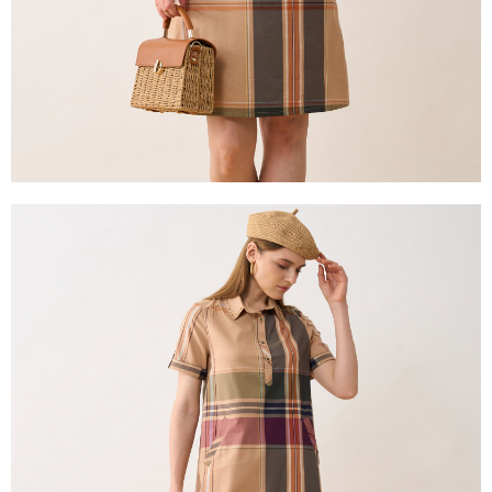
２．關於個人資料處理事宜，請瀏覽以下網址：
https://aftee.tw/terms/#terms3
３．未成年的使用者請事先徵得法定代理人或監護人之同意方可使用
「AFTEE先享後付」，若未經同意申辦者引起之損失，本公司不負相關責
任。
４．使用「AFTEE先享後付」時，將依據個別帳號之用戶狀況，依本公司即
時審查核予不同之上限額度；若仍有額度不足之情形，本公司將視審查結果
請求用戶進行身份認證。
５．嚴禁一人註冊多個帳號或使用他人資訊註冊。若發現惡意使用之情形，
恩沛科技股份有限公司將有權停止該用戶之使用額度並採取法律行動。