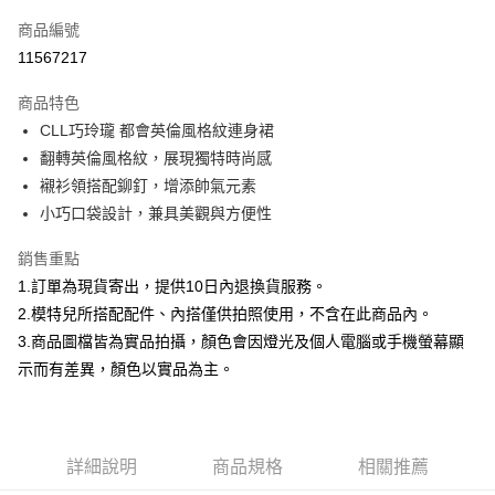
信用卡一次付款
商品編號
信用卡分期付款
11567217
3 期 0 利率 每期
NT$884
21家銀行
商品特色
合作金庫商業銀行
第一商業銀行
超商取貨付款
CLL巧玲瓏 都會英倫風格紋連身裙
華南商業銀行
彰化商業銀行
翻轉英倫風格紋，展現獨特時尚感
LINE Pay
上海商業儲蓄銀行
台北富邦商業銀行
國泰世華商業銀行
兆豐國際商業銀行
襯衫領搭配鉚釘，增添帥氣元素
Apple Pay
臺灣中小企業銀行
台中商業銀行
小巧口袋設計，兼具美觀與方便性
匯豐（台灣）商業銀行
華泰商業銀行
街口支付
聯邦商業銀行
遠東國際商業銀行
銷售重點
元大商業銀行
永豐商業銀行
悠遊付
1.訂單為現貨寄出，提供10日內退換貨服務。
玉山商業銀行
星展（台灣）商業銀行
2.模特兒所搭配配件、內搭僅供拍照使用，不含在此商品內。
台新國際商業銀行
中國信託商業銀行
Google Pay
3.商品圖檔皆為實品拍攝，顏色會因燈光及個人電腦或手機螢幕顯
台灣樂天信用卡公司
全盈+PAY
示而有差異，顏色以實品為主。
大哥付你分期
相關說明
【大哥付你分期使用說明】
詳細說明
商品規格
相關推薦
AFTEE先享後付
1.本服務由台灣大哥大提供，台灣大哥大用戶可立即使用無須另外申請。