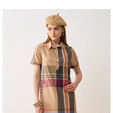
2.付款方式選擇「大哥付你分期」，訂單成立後會自動跳轉到大哥付的交易
相關說明
流程，驗證手機門號後，選擇欲分期的期數、繳款截止日，確認付款後即完
【關於「AFTEE先享後付」】
成交易。
ATM付款
AFTEE先享後付是「在收到商品之後才付款」的支付方式。 讓您購物簡單
3.實際核准額度、可分期數及費用金額請依後續交易確認頁面所載為準。
便利好安心！
4.訂單成立30分鐘內，如未前往確認交易或遇審核未通過，訂單將自動取
１．簡單：不需註冊會員、不需綁卡、不需儲值。
運送方式
消。如遇「轉專審核」未通過狀況，表示未達大哥付你分期系統評分，恕無
２．便利：只要手機號碼，簡訊認證，即可結帳。
法說明評估內容。
３．安心：先確認商品／服務後，再付款。
全家取貨付款
【繳款方式說明】
1.分期款項不併入電信帳單，「大哥付你分期」於每月結算日後寄送繳費提
每筆NT$120，滿NT$2,000(含以上)免運費
【「AFTEE先享後付」結帳流程】
醒簡訊。
１．於結帳方式選擇「AFTEE先享後付」後，將跳轉至「AFTEE先享後付」
2.透過簡訊連結打開帳單後，可選擇「超商條碼／台灣大直營門市／銀行轉
7-11取貨付款
結帳頁面，進行簡訊認證並確認金額後，即可完成結帳。
帳／街口支付／iPASS MONEY」等通路繳費。
２．訂單成立數日內，您將收到繳費通知簡訊。
每筆NT$120，滿NT$2,000(含以上)免運費
３．收到繳費通知簡訊後14天內，點擊此簡訊中的連結，可透過四大超商／
【注意事項】
ATM／網路銀行／等多元方式進行付款，方視為交易完成。
宅配
1.本服務係由「台灣大哥大股份有限公司」（以下簡稱本公司）所提供，讓
※ 請注意：結帳手續完成當下不需立刻繳費，但若您需要取消訂單，請聯絡
用戶於交易時，得透過本服務購買商品或服務，並由商店將買賣／分期付款
每筆NT$120，滿NT$2,000(含以上)免運費
購買商品的店家。未經商家同意取消之訂單仍視為有效，需透過AFTEE先享
買賣價金債權讓與本公司後，依約使用本公司帳單繳交帳款。
後付繳納相關費用。
2.基於同意付款使用「大哥付你分期」之契約關係目的，商店將以您的個人
※ 交易是否成功請以「AFTEE先享後付 」之結帳頁面顯示為準，若有關於
資料（包含姓名、電話或地址）提供予台灣大哥大進項蒐集、處理及利用，
是否繳費成功／繳費後需取消欲退款等相關疑問，請聯繫「AFTEE先享後付
由本公司與您本人進行分期帳單所需資料之確認、核對及更正。
客戶支援中心」
https://netprotections.freshdesk.com/support/home
3.完整用戶服務條款，請詳閱以下連結：
https://oppay.tw/userRule
【注意事項】
１．透過由恩沛科技股份有限公司提供之「AFTEE先享後付」服務完成之交
易，需依本服務之必要範圍內提供個人資料，並將交易相關給付款項請求債
權轉讓予恩沛科技股份有限公司。