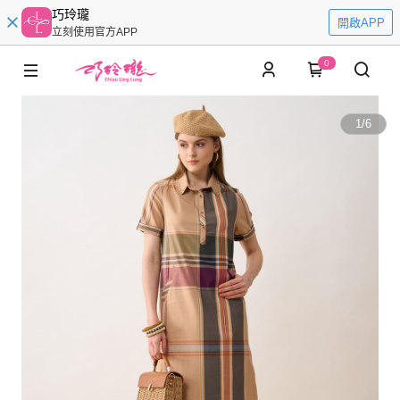
巧玲瓏
開啟APP
立刻使用官方APP
0
1
/
6