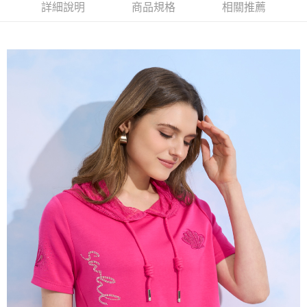
2.付款方式選擇「大哥付你分期」，訂單成立後會自動跳轉到大哥付的交易
相關說明
詳細說明
商品規格
相關推薦
流程，驗證手機門號後，選擇欲分期的期數、繳款截止日，確認付款後即完
【關於「AFTEE先享後付」】
成交易。
ATM付款
AFTEE先享後付是「在收到商品之後才付款」的支付方式。 讓您購物簡單
3.實際核准額度、可分期數及費用金額請依後續交易確認頁面所載為準。
便利好安心！
4.訂單成立30分鐘內，如未前往確認交易或遇審核未通過，訂單將自動取
１．簡單：不需註冊會員、不需綁卡、不需儲值。
運送方式
消。如遇「轉專審核」未通過狀況，表示未達大哥付你分期系統評分，恕無
２．便利：只要手機號碼，簡訊認證，即可結帳。
法說明評估內容。
３．安心：先確認商品／服務後，再付款。
全家取貨付款
【繳款方式說明】
1.分期款項不併入電信帳單，「大哥付你分期」於每月結算日後寄送繳費提
每筆NT$120，滿NT$2,000(含以上)免運費
【「AFTEE先享後付」結帳流程】
醒簡訊。
１．於結帳方式選擇「AFTEE先享後付」後，將跳轉至「AFTEE先享後付」
2.透過簡訊連結打開帳單後，可選擇「超商條碼／台灣大直營門市／銀行轉
7-11取貨付款
結帳頁面，進行簡訊認證並確認金額後，即可完成結帳。
帳／街口支付／iPASS MONEY」等通路繳費。
２．訂單成立數日內，您將收到繳費通知簡訊。
每筆NT$120，滿NT$2,000(含以上)免運費
３．收到繳費通知簡訊後14天內，點擊此簡訊中的連結，可透過四大超商／
【注意事項】
ATM／網路銀行／等多元方式進行付款，方視為交易完成。
宅配
1.本服務係由「台灣大哥大股份有限公司」（以下簡稱本公司）所提供，讓
※ 請注意：結帳手續完成當下不需立刻繳費，但若您需要取消訂單，請聯絡
用戶於交易時，得透過本服務購買商品或服務，並由商店將買賣／分期付款
每筆NT$120，滿NT$2,000(含以上)免運費
購買商品的店家。未經商家同意取消之訂單仍視為有效，需透過AFTEE先享
買賣價金債權讓與本公司後，依約使用本公司帳單繳交帳款。
後付繳納相關費用。
2.基於同意付款使用「大哥付你分期」之契約關係目的，商店將以您的個人
※ 交易是否成功請以「AFTEE先享後付 」之結帳頁面顯示為準，若有關於
資料（包含姓名、電話或地址）提供予台灣大哥大進項蒐集、處理及利用，
是否繳費成功／繳費後需取消欲退款等相關疑問，請聯繫「AFTEE先享後付
由本公司與您本人進行分期帳單所需資料之確認、核對及更正。
客戶支援中心」
https://netprotections.freshdesk.com/support/home
3.完整用戶服務條款，請詳閱以下連結：
https://oppay.tw/userRule
【注意事項】
１．透過由恩沛科技股份有限公司提供之「AFTEE先享後付」服務完成之交
易，需依本服務之必要範圍內提供個人資料，並將交易相關給付款項請求債
權轉讓予恩沛科技股份有限公司。