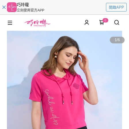
巧玲瓏
開啟APP
立刻使用官方APP
0
1
/
6