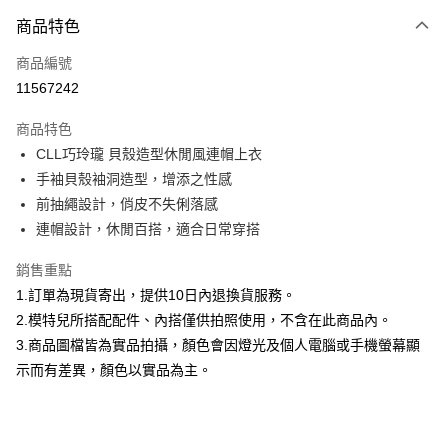
付款方式
商品特色
信用卡一次付款
商品編號
信用卡分期付款
11567242
3 期 0 利率 每期
NT$626
21家銀行
商品特色
合作金庫商業銀行
第一商業銀行
超商取貨付款
CLL巧玲瓏 貝殼造型休閒風連帽上衣
華南商業銀行
彰化商業銀行
手袖貝殼袖洞造型，增添之性感
LINE Pay
上海商業儲蓄銀行
台北富邦商業銀行
國泰世華商業銀行
兆豐國際商業銀行
前抽繩設計，俏皮不失俐落感
Apple Pay
臺灣中小企業銀行
台中商業銀行
連帽設計，休閒百搭，適合日常穿搭
匯豐（台灣）商業銀行
華泰商業銀行
街口支付
聯邦商業銀行
遠東國際商業銀行
銷售重點
元大商業銀行
永豐商業銀行
悠遊付
1.訂單為現貨寄出，提供10日內退換貨服務。
玉山商業銀行
星展（台灣）商業銀行
2.模特兒所搭配配件、內搭僅供拍照使用，不含在此商品內。
台新國際商業銀行
中國信託商業銀行
Google Pay
3.商品圖檔皆為實品拍攝，顏色會因燈光及個人電腦或手機螢幕顯
台灣樂天信用卡公司
大哥付你分期
示而有差異，顏色以實品為主。
相關說明
【大哥付你分期使用說明】
AFTEE先享後付
1.本服務由台灣大哥大提供，台灣大哥大用戶可立即使用無須另外申請。