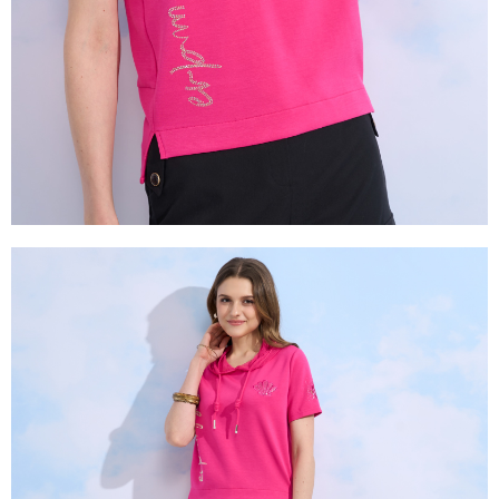
２．關於個人資料處理事宜，請瀏覽以下網址：
https://aftee.tw/terms/#terms3
３．未成年的使用者請事先徵得法定代理人或監護人之同意方可使用
「AFTEE先享後付」，若未經同意申辦者引起之損失，本公司不負相關責
任。
４．使用「AFTEE先享後付」時，將依據個別帳號之用戶狀況，依本公司即
時審查核予不同之上限額度；若仍有額度不足之情形，本公司將視審查結果
請求用戶進行身份認證。
５．嚴禁一人註冊多個帳號或使用他人資訊註冊。若發現惡意使用之情形，
恩沛科技股份有限公司將有權停止該用戶之使用額度並採取法律行動。