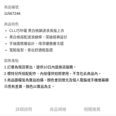
信用卡一次付款
商品編號
信用卡分期付款
11567246
3 期 0 利率 每期
NT$757
21家銀行
商品特色
合作金庫商業銀行
第一商業銀行
超商取貨付款
CLL巧玲瓏 黑白格韻波浪長版上衣
華南商業銀行
彰化商業銀行
黑白格搭配波浪線條，突破經典設計
LINE Pay
上海商業儲蓄銀行
台北富邦商業銀行
國泰世華商業銀行
兆豐國際商業銀行
手袖蛋糕層設計，增添優雅層次感
Apple Pay
臺灣中小企業銀行
台中商業銀行
寬鬆版型，穿出舒適輕盈感
匯豐（台灣）商業銀行
華泰商業銀行
街口支付
聯邦商業銀行
遠東國際商業銀行
銷售重點
元大商業銀行
永豐商業銀行
悠遊付
1.訂單為現貨寄出，提供10日內退換貨服務。
玉山商業銀行
星展（台灣）商業銀行
2.模特兒所搭配配件、內搭僅供拍照使用，不含在此商品內。
台新國際商業銀行
中國信託商業銀行
Google Pay
3.商品圖檔皆為實品拍攝，顏色會因燈光及個人電腦或手機螢幕顯
台灣樂天信用卡公司
大哥付你分期
示而有差異，顏色以實品為主。
相關說明
【大哥付你分期使用說明】
AFTEE先享後付
1.本服務由台灣大哥大提供，台灣大哥大用戶可立即使用無須另外申請。
2.付款方式選擇「大哥付你分期」，訂單成立後會自動跳轉到大哥付的交易
相關說明
詳細說明
商品規格
相關推薦
流程，驗證手機門號後，選擇欲分期的期數、繳款截止日，確認付款後即完
【關於「AFTEE先享後付」】