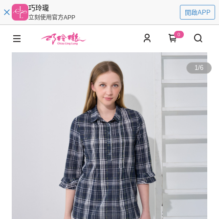
巧玲瓏
開啟APP
立刻使用官方APP
0
1
/
6