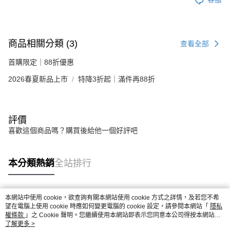
商品相關分類 (3)
查看全部
首購限定｜88折優惠
2026春夏新品上市
特降3折起｜滿件再88折
評價
喜歡這個商品嗎？購買後給他一個好評吧
本分類熱銷
全站排行
本網站中使用 cookie，欲查詢有關本網站使用 cookie 方式之詳情，及若您不希
熱門標籤
望在電腦上使用 cookie 時應如何變更電腦的 cookie 設定，請參閱本網站「
隱私
權條款
」之 Cookie 聲明。您繼續使用本網站即表示您同意本公司得按本網站使
用條款之 Cookie 聲明使用 cookie。
了解更多 >