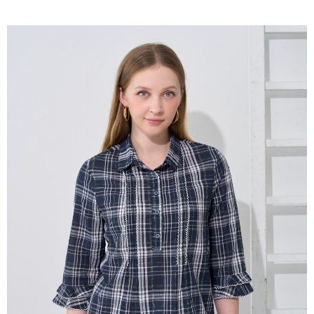
成交易。
ATM付款
AFTEE先享後付是「在收到商品之後才付款」的支付方式。 讓您購物簡單
3.實際核准額度、可分期數及費用金額請依後續交易確認頁面所載為準。
便利好安心！
4.訂單成立30分鐘內，如未前往確認交易或遇審核未通過，訂單將自動取
１．簡單：不需註冊會員、不需綁卡、不需儲值。
運送方式
消。如遇「轉專審核」未通過狀況，表示未達大哥付你分期系統評分，恕無
２．便利：只要手機號碼，簡訊認證，即可結帳。
法說明評估內容。
３．安心：先確認商品／服務後，再付款。
全家取貨付款
【繳款方式說明】
1.分期款項不併入電信帳單，「大哥付你分期」於每月結算日後寄送繳費提
每筆NT$120，滿NT$2,000(含以上)免運費
【「AFTEE先享後付」結帳流程】
醒簡訊。
１．於結帳方式選擇「AFTEE先享後付」後，將跳轉至「AFTEE先享後付」
2.透過簡訊連結打開帳單後，可選擇「超商條碼／台灣大直營門市／銀行轉
7-11取貨付款
結帳頁面，進行簡訊認證並確認金額後，即可完成結帳。
帳／街口支付／iPASS MONEY」等通路繳費。
２．訂單成立數日內，您將收到繳費通知簡訊。
每筆NT$120，滿NT$2,000(含以上)免運費
３．收到繳費通知簡訊後14天內，點擊此簡訊中的連結，可透過四大超商／
【注意事項】
ATM／網路銀行／等多元方式進行付款，方視為交易完成。
宅配
1.本服務係由「台灣大哥大股份有限公司」（以下簡稱本公司）所提供，讓
※ 請注意：結帳手續完成當下不需立刻繳費，但若您需要取消訂單，請聯絡
用戶於交易時，得透過本服務購買商品或服務，並由商店將買賣／分期付款
每筆NT$120，滿NT$2,000(含以上)免運費
購買商品的店家。未經商家同意取消之訂單仍視為有效，需透過AFTEE先享
買賣價金債權讓與本公司後，依約使用本公司帳單繳交帳款。
後付繳納相關費用。
2.基於同意付款使用「大哥付你分期」之契約關係目的，商店將以您的個人
※ 交易是否成功請以「AFTEE先享後付 」之結帳頁面顯示為準，若有關於
資料（包含姓名、電話或地址）提供予台灣大哥大進項蒐集、處理及利用，
是否繳費成功／繳費後需取消欲退款等相關疑問，請聯繫「AFTEE先享後付
由本公司與您本人進行分期帳單所需資料之確認、核對及更正。
客戶支援中心」
https://netprotections.freshdesk.com/support/home
3.完整用戶服務條款，請詳閱以下連結：
https://oppay.tw/userRule
【注意事項】
１．透過由恩沛科技股份有限公司提供之「AFTEE先享後付」服務完成之交
易，需依本服務之必要範圍內提供個人資料，並將交易相關給付款項請求債
權轉讓予恩沛科技股份有限公司。
２．關於個人資料處理事宜，請瀏覽以下網址：
https://aftee.tw/terms/#terms3