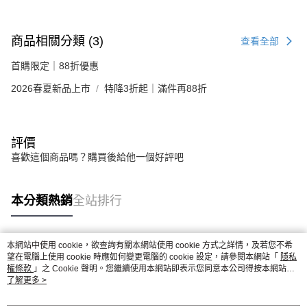
商品相關分類 (3)
查看全部
首購限定｜88折優惠
2026春夏新品上市
特降3折起｜滿件再88折
評價
喜歡這個商品嗎？購買後給他一個好評吧
本分類熱銷
全站排行
本網站中使用 cookie，欲查詢有關本網站使用 cookie 方式之詳情，及若您不希
熱門標籤
望在電腦上使用 cookie 時應如何變更電腦的 cookie 設定，請參閱本網站「
隱私
權條款
」之 Cookie 聲明。您繼續使用本網站即表示您同意本公司得按本網站使
用條款之 Cookie 聲明使用 cookie。
了解更多 >