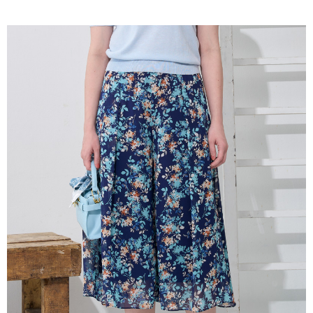
成交易。
ATM付款
AFTEE先享後付是「在收到商品之後才付款」的支付方式。 讓您購物簡單
3.實際核准額度、可分期數及費用金額請依後續交易確認頁面所載為準。
便利好安心！
4.訂單成立30分鐘內，如未前往確認交易或遇審核未通過，訂單將自動取
１．簡單：不需註冊會員、不需綁卡、不需儲值。
運送方式
消。如遇「轉專審核」未通過狀況，表示未達大哥付你分期系統評分，恕無
２．便利：只要手機號碼，簡訊認證，即可結帳。
法說明評估內容。
３．安心：先確認商品／服務後，再付款。
全家取貨付款
【繳款方式說明】
1.分期款項不併入電信帳單，「大哥付你分期」於每月結算日後寄送繳費提
每筆NT$120，滿NT$2,000(含以上)免運費
【「AFTEE先享後付」結帳流程】
醒簡訊。
１．於結帳方式選擇「AFTEE先享後付」後，將跳轉至「AFTEE先享後付」
2.透過簡訊連結打開帳單後，可選擇「超商條碼／台灣大直營門市／銀行轉
7-11取貨付款
結帳頁面，進行簡訊認證並確認金額後，即可完成結帳。
帳／街口支付／iPASS MONEY」等通路繳費。
２．訂單成立數日內，您將收到繳費通知簡訊。
每筆NT$120，滿NT$2,000(含以上)免運費
３．收到繳費通知簡訊後14天內，點擊此簡訊中的連結，可透過四大超商／
【注意事項】
ATM／網路銀行／等多元方式進行付款，方視為交易完成。
宅配
1.本服務係由「台灣大哥大股份有限公司」（以下簡稱本公司）所提供，讓
※ 請注意：結帳手續完成當下不需立刻繳費，但若您需要取消訂單，請聯絡
用戶於交易時，得透過本服務購買商品或服務，並由商店將買賣／分期付款
每筆NT$120，滿NT$2,000(含以上)免運費
購買商品的店家。未經商家同意取消之訂單仍視為有效，需透過AFTEE先享
買賣價金債權讓與本公司後，依約使用本公司帳單繳交帳款。
後付繳納相關費用。
2.基於同意付款使用「大哥付你分期」之契約關係目的，商店將以您的個人
※ 交易是否成功請以「AFTEE先享後付 」之結帳頁面顯示為準，若有關於
資料（包含姓名、電話或地址）提供予台灣大哥大進項蒐集、處理及利用，
是否繳費成功／繳費後需取消欲退款等相關疑問，請聯繫「AFTEE先享後付
由本公司與您本人進行分期帳單所需資料之確認、核對及更正。
客戶支援中心」
https://netprotections.freshdesk.com/support/home
3.完整用戶服務條款，請詳閱以下連結：
https://oppay.tw/userRule
【注意事項】
１．透過由恩沛科技股份有限公司提供之「AFTEE先享後付」服務完成之交
易，需依本服務之必要範圍內提供個人資料，並將交易相關給付款項請求債
權轉讓予恩沛科技股份有限公司。
２．關於個人資料處理事宜，請瀏覽以下網址：
https://aftee.tw/terms/#terms3