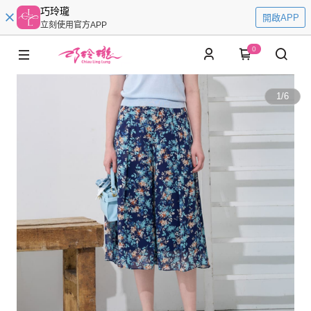
巧玲瓏
開啟APP
立刻使用官方APP
0
1
/
6