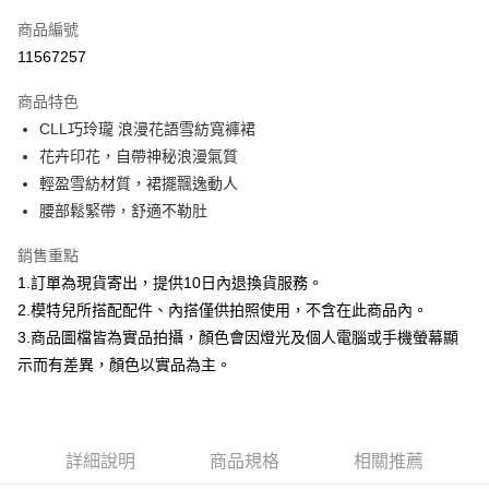
信用卡一次付款
商品編號
信用卡分期付款
11567257
3 期 0 利率 每期
NT$833
21家銀行
商品特色
合作金庫商業銀行
第一商業銀行
超商取貨付款
CLL巧玲瓏 浪漫花語雪紡寬褲裙
華南商業銀行
彰化商業銀行
花卉印花，自帶神秘浪漫氣質
LINE Pay
上海商業儲蓄銀行
台北富邦商業銀行
國泰世華商業銀行
兆豐國際商業銀行
輕盈雪紡材質，裙擺飄逸動人
Apple Pay
臺灣中小企業銀行
台中商業銀行
腰部鬆緊帶，舒適不勒肚
匯豐（台灣）商業銀行
華泰商業銀行
街口支付
聯邦商業銀行
遠東國際商業銀行
銷售重點
元大商業銀行
永豐商業銀行
悠遊付
1.訂單為現貨寄出，提供10日內退換貨服務。
玉山商業銀行
星展（台灣）商業銀行
2.模特兒所搭配配件、內搭僅供拍照使用，不含在此商品內。
台新國際商業銀行
中國信託商業銀行
Google Pay
3.商品圖檔皆為實品拍攝，顏色會因燈光及個人電腦或手機螢幕顯
台灣樂天信用卡公司
大哥付你分期
示而有差異，顏色以實品為主。
相關說明
【大哥付你分期使用說明】
AFTEE先享後付
1.本服務由台灣大哥大提供，台灣大哥大用戶可立即使用無須另外申請。
2.付款方式選擇「大哥付你分期」，訂單成立後會自動跳轉到大哥付的交易
相關說明
詳細說明
商品規格
相關推薦
流程，驗證手機門號後，選擇欲分期的期數、繳款截止日，確認付款後即完
【關於「AFTEE先享後付」】