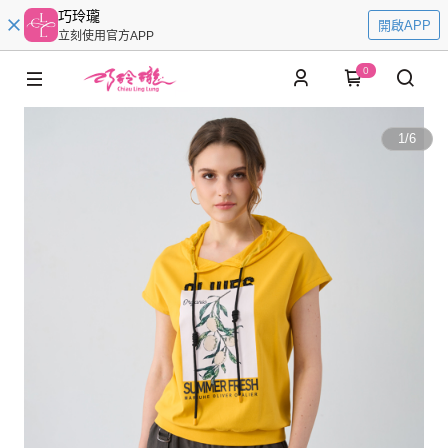
巧玲瓏
開啟APP
立刻使用官方APP
0
1
/
6