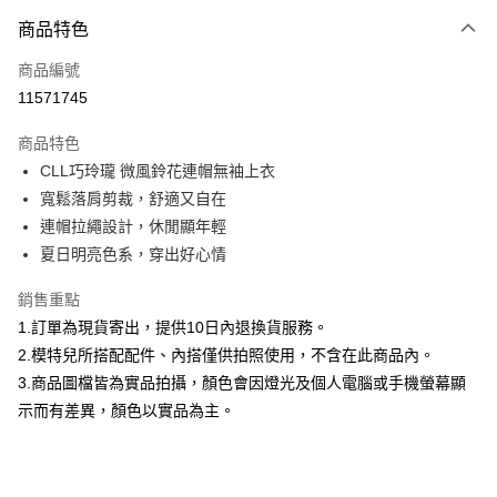
付款方式
商品特色
信用卡一次付款
商品編號
信用卡分期付款
11571745
3 期 0 利率 每期
NT$660
21家銀行
商品特色
合作金庫商業銀行
第一商業銀行
超商取貨付款
CLL巧玲瓏 微風鈴花連帽無袖上衣
華南商業銀行
彰化商業銀行
寬鬆落肩剪裁，舒適又自在
LINE Pay
上海商業儲蓄銀行
台北富邦商業銀行
國泰世華商業銀行
兆豐國際商業銀行
連帽拉繩設計，休閒顯年輕
Apple Pay
臺灣中小企業銀行
台中商業銀行
夏日明亮色系，穿出好心情
匯豐（台灣）商業銀行
華泰商業銀行
街口支付
聯邦商業銀行
遠東國際商業銀行
銷售重點
元大商業銀行
永豐商業銀行
悠遊付
1.訂單為現貨寄出，提供10日內退換貨服務。
玉山商業銀行
星展（台灣）商業銀行
2.模特兒所搭配配件、內搭僅供拍照使用，不含在此商品內。
台新國際商業銀行
中國信託商業銀行
Google Pay
3.商品圖檔皆為實品拍攝，顏色會因燈光及個人電腦或手機螢幕顯
台灣樂天信用卡公司
大哥付你分期
示而有差異，顏色以實品為主。
相關說明
【大哥付你分期使用說明】
AFTEE先享後付
1.本服務由台灣大哥大提供，台灣大哥大用戶可立即使用無須另外申請。