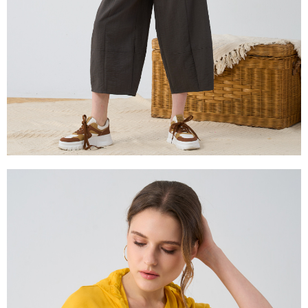
２．關於個人資料處理事宜，請瀏覽以下網址：
https://aftee.tw/terms/#terms3
３．未成年的使用者請事先徵得法定代理人或監護人之同意方可使用
「AFTEE先享後付」，若未經同意申辦者引起之損失，本公司不負相關責
任。
４．使用「AFTEE先享後付」時，將依據個別帳號之用戶狀況，依本公司即
時審查核予不同之上限額度；若仍有額度不足之情形，本公司將視審查結果
請求用戶進行身份認證。
５．嚴禁一人註冊多個帳號或使用他人資訊註冊。若發現惡意使用之情形，
恩沛科技股份有限公司將有權停止該用戶之使用額度並採取法律行動。