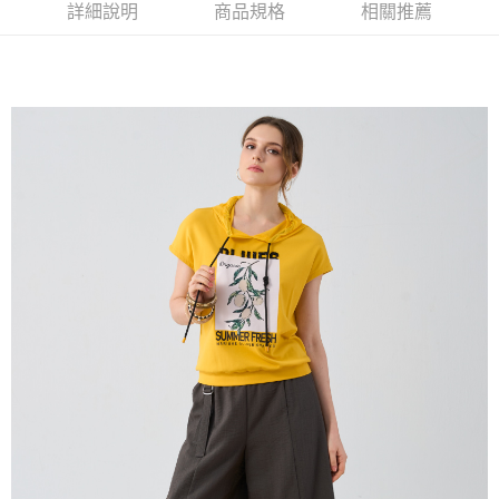
2.付款方式選擇「大哥付你分期」，訂單成立後會自動跳轉到大哥付的交易
相關說明
詳細說明
商品規格
相關推薦
流程，驗證手機門號後，選擇欲分期的期數、繳款截止日，確認付款後即完
【關於「AFTEE先享後付」】
成交易。
ATM付款
AFTEE先享後付是「在收到商品之後才付款」的支付方式。 讓您購物簡單
3.實際核准額度、可分期數及費用金額請依後續交易確認頁面所載為準。
便利好安心！
4.訂單成立30分鐘內，如未前往確認交易或遇審核未通過，訂單將自動取
１．簡單：不需註冊會員、不需綁卡、不需儲值。
運送方式
消。如遇「轉專審核」未通過狀況，表示未達大哥付你分期系統評分，恕無
２．便利：只要手機號碼，簡訊認證，即可結帳。
法說明評估內容。
３．安心：先確認商品／服務後，再付款。
全家取貨付款
【繳款方式說明】
1.分期款項不併入電信帳單，「大哥付你分期」於每月結算日後寄送繳費提
每筆NT$120，滿NT$2,000(含以上)免運費
【「AFTEE先享後付」結帳流程】
醒簡訊。
１．於結帳方式選擇「AFTEE先享後付」後，將跳轉至「AFTEE先享後付」
2.透過簡訊連結打開帳單後，可選擇「超商條碼／台灣大直營門市／銀行轉
7-11取貨付款
結帳頁面，進行簡訊認證並確認金額後，即可完成結帳。
帳／街口支付／iPASS MONEY」等通路繳費。
２．訂單成立數日內，您將收到繳費通知簡訊。
每筆NT$120，滿NT$2,000(含以上)免運費
３．收到繳費通知簡訊後14天內，點擊此簡訊中的連結，可透過四大超商／
【注意事項】
ATM／網路銀行／等多元方式進行付款，方視為交易完成。
宅配
1.本服務係由「台灣大哥大股份有限公司」（以下簡稱本公司）所提供，讓
※ 請注意：結帳手續完成當下不需立刻繳費，但若您需要取消訂單，請聯絡
用戶於交易時，得透過本服務購買商品或服務，並由商店將買賣／分期付款
每筆NT$120，滿NT$2,000(含以上)免運費
購買商品的店家。未經商家同意取消之訂單仍視為有效，需透過AFTEE先享
買賣價金債權讓與本公司後，依約使用本公司帳單繳交帳款。
後付繳納相關費用。
2.基於同意付款使用「大哥付你分期」之契約關係目的，商店將以您的個人
※ 交易是否成功請以「AFTEE先享後付 」之結帳頁面顯示為準，若有關於
資料（包含姓名、電話或地址）提供予台灣大哥大進項蒐集、處理及利用，
是否繳費成功／繳費後需取消欲退款等相關疑問，請聯繫「AFTEE先享後付
由本公司與您本人進行分期帳單所需資料之確認、核對及更正。
客戶支援中心」
https://netprotections.freshdesk.com/support/home
3.完整用戶服務條款，請詳閱以下連結：
https://oppay.tw/userRule
【注意事項】
１．透過由恩沛科技股份有限公司提供之「AFTEE先享後付」服務完成之交
易，需依本服務之必要範圍內提供個人資料，並將交易相關給付款項請求債
權轉讓予恩沛科技股份有限公司。