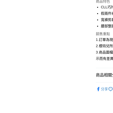
商品特色
3 期 
CLL
合作金
假兩件
超商取貨
華南商
寬褲剪
LINE Pay
上海商
腰部整
國泰世
Apple Pay
銷售重點
臺灣中
匯豐（
1.訂單為
街口支付
聯邦商
2.模特兒
元大商
悠遊付
3.商品圖
玉山商
示而有差
台新國
Google Pa
台灣樂
大哥付你
商品相關分
相關說明
【大哥付
AFTEE先
首購限定｜
1.本服務
分享
2.付款方
相關說明
2026春
流程，驗
【關於「A
ATM付款
完成交易
AFTEE
▍春夏商
3.實際核
便利好安
4.訂單成
１．簡單
消。如遇