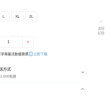
L
XL
2L
清除
紀錄
帳可享專屬活動優惠價
立即下載
送方式
2,000免運
次付款
期付款