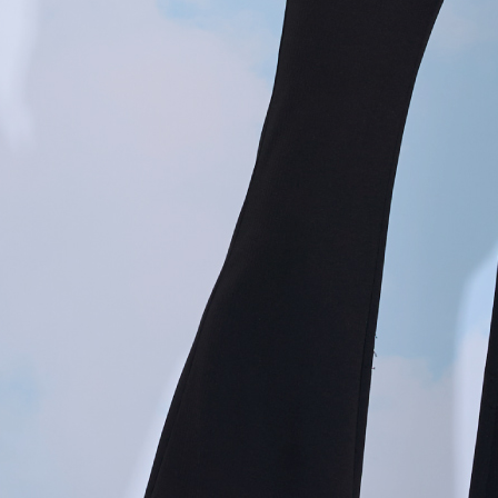
４．使用「
即時審查
結果請求
５．嚴禁
形，恩沛
動。