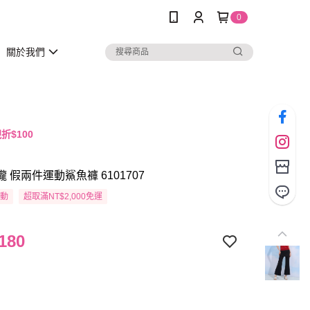
0
關於我們
折$100
瓏 假兩件運動鯊魚褲 6101707
活動
超取滿NT$2,000免運
180