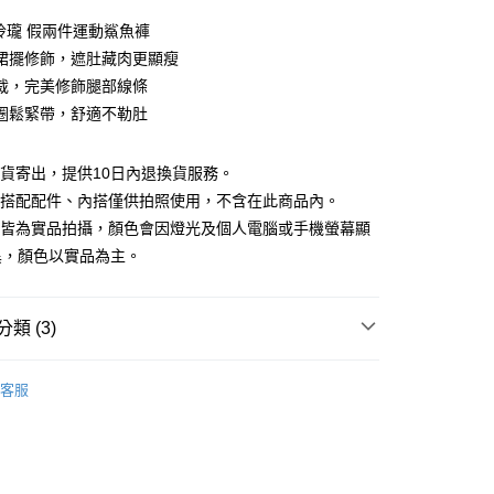
0 利率 每期
NT$726
21家銀行
巧玲瓏 假兩件運動鯊魚褲
庫商業銀行
第一商業銀行
裙擺修飾，遮肚藏肉更顯瘦
付款
業銀行
彰化商業銀行
裁，完美修飾腿部線條
業儲蓄銀行
台北富邦商業銀行
圈鬆緊帶，舒適不勒肚
華商業銀行
兆豐國際商業銀行
小企業銀行
台中商業銀行
台灣）商業銀行
華泰商業銀行
現貨寄出，提供10日內退換貨服務。
業銀行
遠東國際商業銀行
所搭配配件、內搭僅供拍照使用，不含在此商品內。
業銀行
永豐商業銀行
檔皆為實品拍攝，顏色會因燈光及個人電腦或手機螢幕顯
業銀行
星展（台灣）商業銀行
異，顏色以實品為主。
際商業銀行
中國信託商業銀行
y
天信用卡公司
分期
類 (3)
你分期使用說明】
享後付
88折優惠
由台灣大哥大提供，台灣大哥大用戶可立即使用無須另外申請。
客服
式選擇「大哥付你分期」，訂單成立後會自動跳轉到大哥付的交易
夏新品上市
APP下單｜現折$100
證手機門號後，選擇欲分期的期數、繳款截止日，確認付款後即
FTEE先享後付」】
。
先享後付是「在收到商品之後才付款」的支付方式。 讓您購物簡單
品
本季商品
准額度、可分期數及費用金額請依後續交易確認頁面所載為準。
心！
立30分鐘內，如未前往確認交易或遇審核未通過，訂單將自動取
：不需註冊會員、不需綁卡、不需儲值。
「轉專審核」未通過狀況，表示未達大哥付你分期系統評分，恕