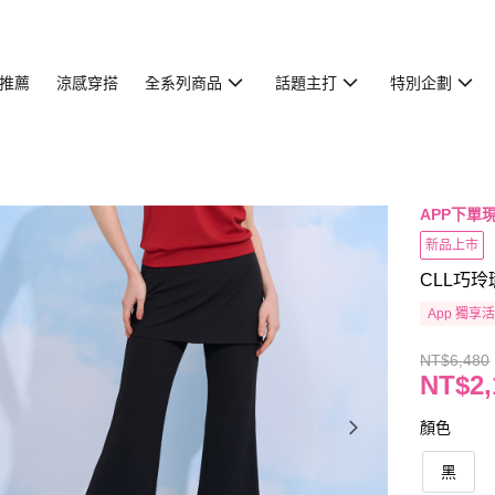
推薦
涼感穿搭
全系列商品
話題主打
特別企劃
APP下單現
新品上市
CLL巧玲
App 獨享
NT$6,480
NT$2,
顏色
黑