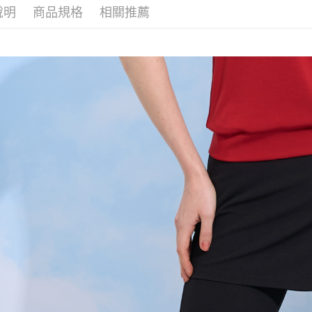
２．便利
運送方式
說明
商品規格
相關推薦
無法說明
３．安心
【繳款方
全家取貨
1.分期款
【「AFT
醒簡訊。
每筆NT$1
１．於結帳
2.透過簡
付」結帳
帳／街口支
7-11取貨
２．訂單
３．收到繳
每筆NT$1
【注意事
／ATM／
1.本服務
※ 請注意
宅配
用戶於交
絡購買商品
款買賣價
先享後付
每筆NT$1
2.基於同
※ 交易是
資料（包
是否繳費成
用，由本
付客戶支
3.完整用
【注意事
１．透過由
交易，需
求債權轉
２．關於
https://aft
３．未成
「AFTE
任。