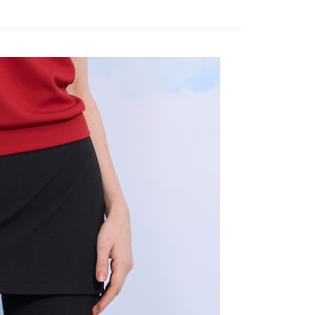
：只要手機號碼，簡訊認證，即可結帳。
評估內容。
：先確認商品／服務後，再付款。
式說明】
付款
項不併入電信帳單，「大哥付你分期」於每月結算日後寄送繳費提
EE先享後付」結帳流程】
20，滿NT$2,000(含以上)免運費
方式選擇「AFTEE先享後付」後，將跳轉至「AFTEE先享後
訊連結打開帳單後，可選擇「超商條碼／台灣大直營門市／銀行轉
頁面，進行簡訊認證並確認金額後，即可完成結帳。
付／iPASS MONEY」等通路繳費。
付款
成立數日內，您將收到繳費通知簡訊。
費通知簡訊後14天內，點擊此簡訊中的連結，可透過四大超商
20，滿NT$2,000(含以上)免運費
項】
網路銀行／等多元方式進行付款，方視為交易完成。
係由「台灣大哥大股份有限公司」（以下簡稱本公司）所提供，讓
：結帳手續完成當下不需立刻繳費，但若您需要取消訂單，請聯
易時，得透過本服務購買商品或服務，並由商店將買賣／分期付
的店家。未經商家同意取消之訂單仍視為有效，需透過AFTEE
金債權讓與本公司後，依約使用本公司帳單繳交帳款。
繳納相關費用。
20，滿NT$2,000(含以上)免運費
意付款使用「大哥付你分期」之契約關係目的，商店將以您的個人
否成功請以「AFTEE先享後付 」之結帳頁面顯示為準，若有關於
含姓名、電話或地址）提供予台灣大哥大進項蒐集、處理及利
功／繳費後需取消欲退款等相關疑問，請聯繫「AFTEE先享後
公司與您本人進行分期帳單所需資料之確認、核對及更正。
援中心」
https://netprotections.freshdesk.com/support/home
戶服務條款，請詳閱以下連結：
https://oppay.tw/userRule
項】
恩沛科技股份有限公司提供之「AFTEE先享後付」服務完成之
依本服務之必要範圍內提供個人資料，並將交易相關給付款項請
讓予恩沛科技股份有限公司。
個人資料處理事宜，請瀏覽以下網址：
ee.tw/terms/#terms3
年的使用者請事先徵得法定代理人或監護人之同意方可使用
E先享後付」，若未經同意申辦者引起之損失，本公司不負相關責