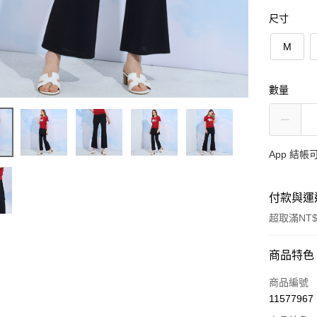
尺寸
M
數量
App 結
付款與運
超取滿NT$
付款方式
商品特色
信用卡一
商品編號
11577967
信用卡分