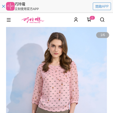
巧玲瓏
開啟APP
立刻使用官方APP
0
1
/
6