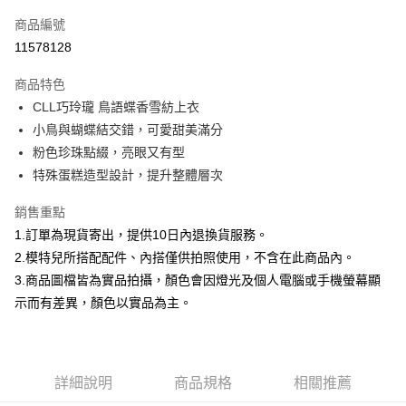
信用卡一次付款
商品編號
信用卡分期付款
11578128
3 期 0 利率 每期
NT$814
21家銀行
商品特色
合作金庫商業銀行
第一商業銀行
超商取貨付款
CLL巧玲瓏 鳥語蝶香雪紡上衣
華南商業銀行
彰化商業銀行
小鳥與蝴蝶結交錯，可愛甜美滿分
LINE Pay
上海商業儲蓄銀行
台北富邦商業銀行
國泰世華商業銀行
兆豐國際商業銀行
粉色珍珠點綴，亮眼又有型
Apple Pay
臺灣中小企業銀行
台中商業銀行
特殊蛋糕造型設計，提升整體層次
匯豐（台灣）商業銀行
華泰商業銀行
街口支付
聯邦商業銀行
遠東國際商業銀行
銷售重點
元大商業銀行
永豐商業銀行
悠遊付
1.訂單為現貨寄出，提供10日內退換貨服務。
玉山商業銀行
星展（台灣）商業銀行
2.模特兒所搭配配件、內搭僅供拍照使用，不含在此商品內。
台新國際商業銀行
中國信託商業銀行
Google Pay
3.商品圖檔皆為實品拍攝，顏色會因燈光及個人電腦或手機螢幕顯
台灣樂天信用卡公司
大哥付你分期
示而有差異，顏色以實品為主。
相關說明
【大哥付你分期使用說明】
AFTEE先享後付
1.本服務由台灣大哥大提供，台灣大哥大用戶可立即使用無須另外申請。
2.付款方式選擇「大哥付你分期」，訂單成立後會自動跳轉到大哥付的交易
相關說明
詳細說明
商品規格
相關推薦
流程，驗證手機門號後，選擇欲分期的期數、繳款截止日，確認付款後即完
【關於「AFTEE先享後付」】