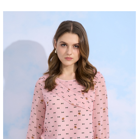
成交易。
ATM付款
AFTEE先享後付是「在收到商品之後才付款」的支付方式。 讓您購物簡單
3.實際核准額度、可分期數及費用金額請依後續交易確認頁面所載為準。
便利好安心！
4.訂單成立30分鐘內，如未前往確認交易或遇審核未通過，訂單將自動取
１．簡單：不需註冊會員、不需綁卡、不需儲值。
運送方式
消。如遇「轉專審核」未通過狀況，表示未達大哥付你分期系統評分，恕無
２．便利：只要手機號碼，簡訊認證，即可結帳。
法說明評估內容。
３．安心：先確認商品／服務後，再付款。
全家取貨付款
【繳款方式說明】
1.分期款項不併入電信帳單，「大哥付你分期」於每月結算日後寄送繳費提
每筆NT$120，滿NT$2,000(含以上)免運費
【「AFTEE先享後付」結帳流程】
醒簡訊。
１．於結帳方式選擇「AFTEE先享後付」後，將跳轉至「AFTEE先享後付」
2.透過簡訊連結打開帳單後，可選擇「超商條碼／台灣大直營門市／銀行轉
7-11取貨付款
結帳頁面，進行簡訊認證並確認金額後，即可完成結帳。
帳／街口支付／iPASS MONEY」等通路繳費。
２．訂單成立數日內，您將收到繳費通知簡訊。
每筆NT$120，滿NT$2,000(含以上)免運費
３．收到繳費通知簡訊後14天內，點擊此簡訊中的連結，可透過四大超商／
【注意事項】
ATM／網路銀行／等多元方式進行付款，方視為交易完成。
宅配
1.本服務係由「台灣大哥大股份有限公司」（以下簡稱本公司）所提供，讓
※ 請注意：結帳手續完成當下不需立刻繳費，但若您需要取消訂單，請聯絡
用戶於交易時，得透過本服務購買商品或服務，並由商店將買賣／分期付款
每筆NT$120，滿NT$2,000(含以上)免運費
購買商品的店家。未經商家同意取消之訂單仍視為有效，需透過AFTEE先享
買賣價金債權讓與本公司後，依約使用本公司帳單繳交帳款。
後付繳納相關費用。
2.基於同意付款使用「大哥付你分期」之契約關係目的，商店將以您的個人
※ 交易是否成功請以「AFTEE先享後付 」之結帳頁面顯示為準，若有關於
資料（包含姓名、電話或地址）提供予台灣大哥大進項蒐集、處理及利用，
是否繳費成功／繳費後需取消欲退款等相關疑問，請聯繫「AFTEE先享後付
由本公司與您本人進行分期帳單所需資料之確認、核對及更正。
客戶支援中心」
https://netprotections.freshdesk.com/support/home
3.完整用戶服務條款，請詳閱以下連結：
https://oppay.tw/userRule
【注意事項】
１．透過由恩沛科技股份有限公司提供之「AFTEE先享後付」服務完成之交
易，需依本服務之必要範圍內提供個人資料，並將交易相關給付款項請求債
權轉讓予恩沛科技股份有限公司。
２．關於個人資料處理事宜，請瀏覽以下網址：
https://aftee.tw/terms/#terms3