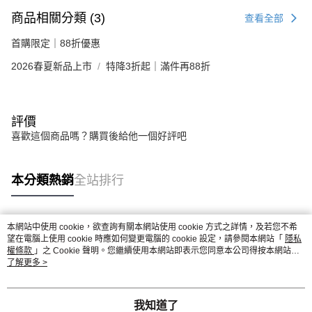
商品相關分類 (3)
查看全部
首購限定｜88折優惠
2026春夏新品上市
特降3折起｜滿件再88折
評價
喜歡這個商品嗎？購買後給他一個好評吧
本分類熱銷
全站排行
本網站中使用 cookie，欲查詢有關本網站使用 cookie 方式之詳情，及若您不希
熱門標籤
望在電腦上使用 cookie 時應如何變更電腦的 cookie 設定，請參閱本網站「
隱私
權條款
」之 Cookie 聲明。您繼續使用本網站即表示您同意本公司得按本網站使
用條款之 Cookie 聲明使用 cookie。
了解更多 >
我知道了