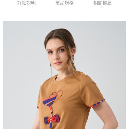
2.付款方式選擇「大哥付你分期」，訂單成立後會自動跳轉到大哥付的交易
相關說明
詳細說明
商品規格
相關推薦
流程，驗證手機門號後，選擇欲分期的期數、繳款截止日，確認付款後即完
【關於「AFTEE先享後付」】
成交易。
ATM付款
AFTEE先享後付是「在收到商品之後才付款」的支付方式。 讓您購物簡單
3.實際核准額度、可分期數及費用金額請依後續交易確認頁面所載為準。
便利好安心！
4.訂單成立30分鐘內，如未前往確認交易或遇審核未通過，訂單將自動取
１．簡單：不需註冊會員、不需綁卡、不需儲值。
運送方式
消。如遇「轉專審核」未通過狀況，表示未達大哥付你分期系統評分，恕無
２．便利：只要手機號碼，簡訊認證，即可結帳。
法說明評估內容。
３．安心：先確認商品／服務後，再付款。
全家取貨付款
【繳款方式說明】
1.分期款項不併入電信帳單，「大哥付你分期」於每月結算日後寄送繳費提
每筆NT$120，滿NT$2,000(含以上)免運費
【「AFTEE先享後付」結帳流程】
醒簡訊。
１．於結帳方式選擇「AFTEE先享後付」後，將跳轉至「AFTEE先享後付」
2.透過簡訊連結打開帳單後，可選擇「超商條碼／台灣大直營門市／銀行轉
7-11取貨付款
結帳頁面，進行簡訊認證並確認金額後，即可完成結帳。
帳／街口支付／iPASS MONEY」等通路繳費。
２．訂單成立數日內，您將收到繳費通知簡訊。
每筆NT$120，滿NT$2,000(含以上)免運費
３．收到繳費通知簡訊後14天內，點擊此簡訊中的連結，可透過四大超商／
【注意事項】
ATM／網路銀行／等多元方式進行付款，方視為交易完成。
宅配
1.本服務係由「台灣大哥大股份有限公司」（以下簡稱本公司）所提供，讓
※ 請注意：結帳手續完成當下不需立刻繳費，但若您需要取消訂單，請聯絡
用戶於交易時，得透過本服務購買商品或服務，並由商店將買賣／分期付款
每筆NT$120，滿NT$2,000(含以上)免運費
購買商品的店家。未經商家同意取消之訂單仍視為有效，需透過AFTEE先享
買賣價金債權讓與本公司後，依約使用本公司帳單繳交帳款。
後付繳納相關費用。
2.基於同意付款使用「大哥付你分期」之契約關係目的，商店將以您的個人
※ 交易是否成功請以「AFTEE先享後付 」之結帳頁面顯示為準，若有關於
資料（包含姓名、電話或地址）提供予台灣大哥大進項蒐集、處理及利用，
是否繳費成功／繳費後需取消欲退款等相關疑問，請聯繫「AFTEE先享後付
由本公司與您本人進行分期帳單所需資料之確認、核對及更正。
客戶支援中心」
https://netprotections.freshdesk.com/support/home
3.完整用戶服務條款，請詳閱以下連結：
https://oppay.tw/userRule
【注意事項】
１．透過由恩沛科技股份有限公司提供之「AFTEE先享後付」服務完成之交
易，需依本服務之必要範圍內提供個人資料，並將交易相關給付款項請求債
權轉讓予恩沛科技股份有限公司。