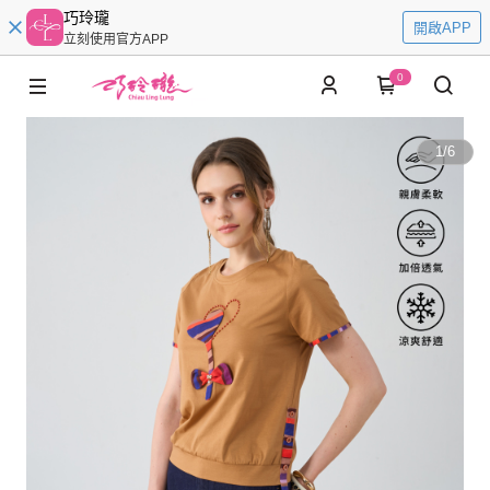
巧玲瓏
開啟APP
立刻使用官方APP
0
1
/
6