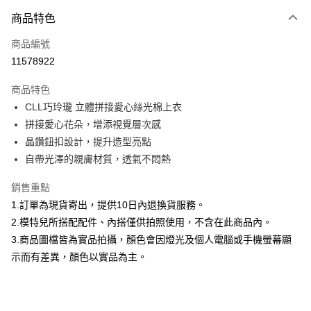
付款方式
商品特色
信用卡一次付款
商品編號
信用卡分期付款
11578922
3 期 0 利率 每期
NT$860
21家銀行
商品特色
合作金庫商業銀行
第一商業銀行
超商取貨付款
CLL巧玲瓏 立體拼接愛心絲光棉上衣
華南商業銀行
彰化商業銀行
拼接愛心花朵，增添視覺層次感
LINE Pay
上海商業儲蓄銀行
台北富邦商業銀行
國泰世華商業銀行
兆豐國際商業銀行
晶鑽鈕扣設計，提升造型亮點
Apple Pay
臺灣中小企業銀行
台中商業銀行
自帶光澤的親膚材質，透氣不悶熱
匯豐（台灣）商業銀行
華泰商業銀行
街口支付
聯邦商業銀行
遠東國際商業銀行
銷售重點
元大商業銀行
永豐商業銀行
悠遊付
1.訂單為現貨寄出，提供10日內退換貨服務。
玉山商業銀行
星展（台灣）商業銀行
2.模特兒所搭配配件、內搭僅供拍照使用，不含在此商品內。
台新國際商業銀行
中國信託商業銀行
Google Pay
3.商品圖檔皆為實品拍攝，顏色會因燈光及個人電腦或手機螢幕顯
台灣樂天信用卡公司
大哥付你分期
示而有差異，顏色以實品為主。
相關說明
【大哥付你分期使用說明】
AFTEE先享後付
1.本服務由台灣大哥大提供，台灣大哥大用戶可立即使用無須另外申請。