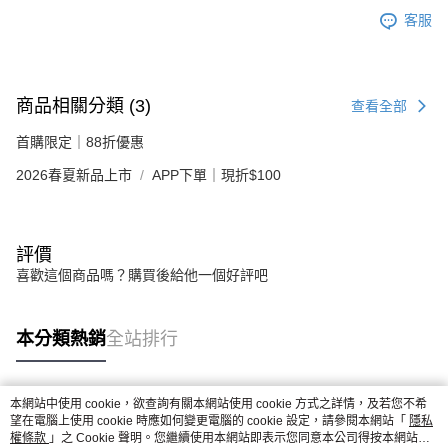
客服
商品相關分類 (3)
查看全部
首購限定｜88折優惠
2026春夏新品上市
APP下單｜現折$100
評價
喜歡這個商品嗎？購買後給他一個好評吧
本分類熱銷
全站排行
本網站中使用 cookie，欲查詢有關本網站使用 cookie 方式之詳情，及若您不希
熱門標籤
望在電腦上使用 cookie 時應如何變更電腦的 cookie 設定，請參閱本網站「
隱私
權條款
」之 Cookie 聲明。您繼續使用本網站即表示您同意本公司得按本網站使