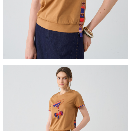
２．關於個人資料處理事宜，請瀏覽以下網址：
https://aftee.tw/terms/#terms3
３．未成年的使用者請事先徵得法定代理人或監護人之同意方可使用
「AFTEE先享後付」，若未經同意申辦者引起之損失，本公司不負相關責
任。
４．使用「AFTEE先享後付」時，將依據個別帳號之用戶狀況，依本公司即
時審查核予不同之上限額度；若仍有額度不足之情形，本公司將視審查結果
請求用戶進行身份認證。
５．嚴禁一人註冊多個帳號或使用他人資訊註冊。若發現惡意使用之情形，
恩沛科技股份有限公司將有權停止該用戶之使用額度並採取法律行動。