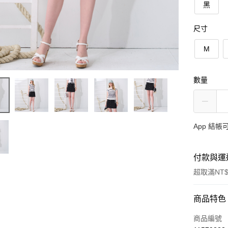
黑
尺寸
M
數量
App 結
付款與運
超取滿NT$
付款方式
商品特色
信用卡一
商品編號