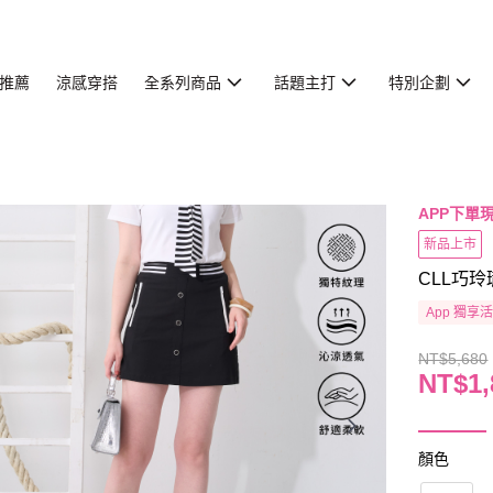
推薦
涼感穿搭
全系列商品
話題主打
特別企劃
APP下單現
新品上市
CLL巧玲
App 獨享
NT$5,680
NT$1,
顏色