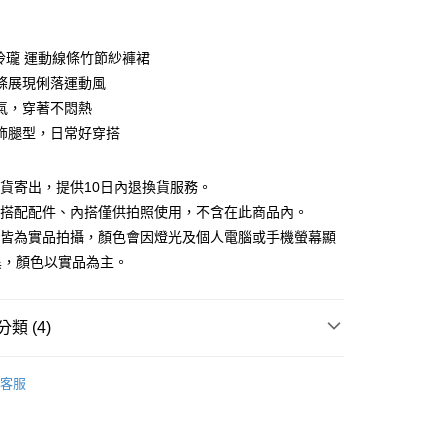
期付款
0 利率 每期
NT$626
21家銀行
巧玲瓏 運動線條竹節紗褲裙
庫商業銀行
第一商業銀行
條展現俐落運動風
付款
業銀行
彰化商業銀行
氣，穿著不悶熱
業儲蓄銀行
台北富邦商業銀行
飾腿型，日常好穿搭
華商業銀行
兆豐國際商業銀行
小企業銀行
台中商業銀行
台灣）商業銀行
華泰商業銀行
現貨寄出，提供10日內退換貨服務。
業銀行
遠東國際商業銀行
所搭配配件、內搭僅供拍照使用，不含在此商品內。
業銀行
永豐商業銀行
檔皆為實品拍攝，顏色會因燈光及個人電腦或手機螢幕顯
業銀行
星展（台灣）商業銀行
異，顏色以實品為主。
際商業銀行
中國信託商業銀行
y
天信用卡公司
類 (4)
分期
88折優惠
客服
你分期使用說明】
款｜好評推薦
享後付
由台灣大哥大提供，台灣大哥大用戶可立即使用無須另外申請。
式選擇「大哥付你分期」，訂單成立後會自動跳轉到大哥付的交易
夏新品上市
APP下單｜現折$100
證手機門號後，選擇欲分期的期數、繳款截止日，確認付款後即
FTEE先享後付」】