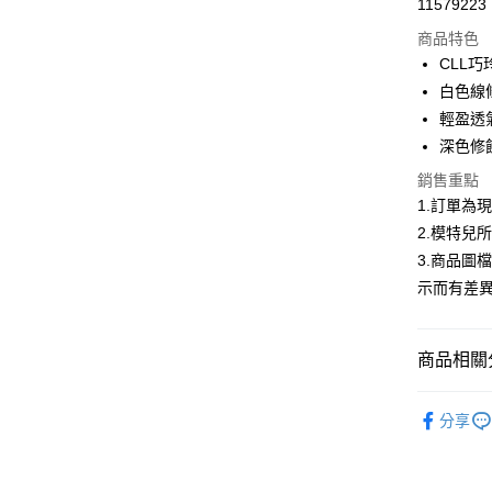
11579223
信用卡分
商品特色
3 期 
CLL
合作金
白色線
超商取貨
華南商
輕盈透
LINE Pay
上海商
深色修
國泰世
Apple Pay
銷售重點
臺灣中
匯豐（
1.訂單為
街口支付
聯邦商
2.模特兒
元大商
悠遊付
3.商品圖
玉山商
示而有差
台新國
Google Pa
台灣樂
全盈+PAY
商品相關分
大哥付你
首購限定｜
相關說明
分享
【大哥付
熱銷多色
AFTEE先
1.本服務
2.付款方
相關說明
2026春
流程，驗
【關於「A