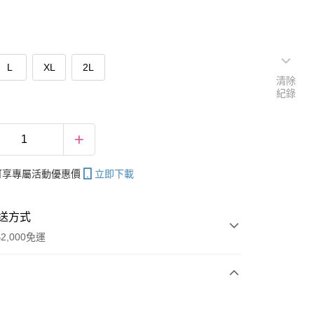
L
XL
2L
清除
紀錄
帳可享專屬活動優惠價
立即下載
送方式
2,000免運
次付款