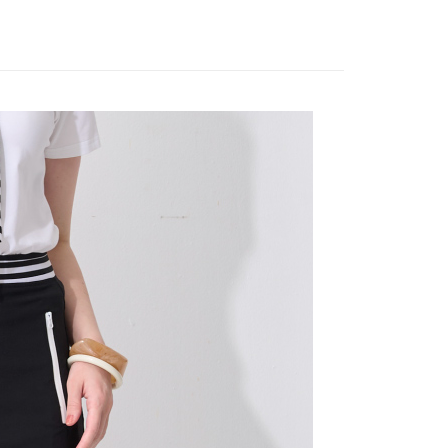
。
先享後付是「在收到商品之後才付款」的支付方式。 讓您購物簡單
品
本季商品
准額度、可分期數及費用金額請依後續交易確認頁面所載為準。
心！
立30分鐘內，如未前往確認交易或遇審核未通過，訂單將自動取
：不需註冊會員、不需綁卡、不需儲值。
「轉專審核」未通過狀況，表示未達大哥付你分期系統評分，恕
：只要手機號碼，簡訊認證，即可結帳。
評估內容。
：先確認商品／服務後，再付款。
式說明】
付款
項不併入電信帳單，「大哥付你分期」於每月結算日後寄送繳費提
EE先享後付」結帳流程】
20，滿NT$2,000(含以上)免運費
方式選擇「AFTEE先享後付」後，將跳轉至「AFTEE先享後
訊連結打開帳單後，可選擇「超商條碼／台灣大直營門市／銀行轉
頁面，進行簡訊認證並確認金額後，即可完成結帳。
付／iPASS MONEY」等通路繳費。
付款
成立數日內，您將收到繳費通知簡訊。
費通知簡訊後14天內，點擊此簡訊中的連結，可透過四大超商
20，滿NT$2,000(含以上)免運費
項】
網路銀行／等多元方式進行付款，方視為交易完成。
係由「台灣大哥大股份有限公司」（以下簡稱本公司）所提供，讓
：結帳手續完成當下不需立刻繳費，但若您需要取消訂單，請聯
易時，得透過本服務購買商品或服務，並由商店將買賣／分期付
的店家。未經商家同意取消之訂單仍視為有效，需透過AFTEE
金債權讓與本公司後，依約使用本公司帳單繳交帳款。
繳納相關費用。
20，滿NT$2,000(含以上)免運費
意付款使用「大哥付你分期」之契約關係目的，商店將以您的個人
否成功請以「AFTEE先享後付 」之結帳頁面顯示為準，若有關於
含姓名、電話或地址）提供予台灣大哥大進項蒐集、處理及利
功／繳費後需取消欲退款等相關疑問，請聯繫「AFTEE先享後
公司與您本人進行分期帳單所需資料之確認、核對及更正。
援中心」
https://netprotections.freshdesk.com/support/home
戶服務條款，請詳閱以下連結：
https://oppay.tw/userRule
項】
恩沛科技股份有限公司提供之「AFTEE先享後付」服務完成之
依本服務之必要範圍內提供個人資料，並將交易相關給付款項請
讓予恩沛科技股份有限公司。
個人資料處理事宜，請瀏覽以下網址：
ee.tw/terms/#terms3