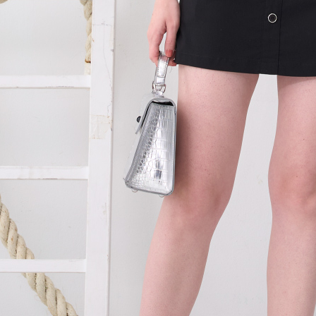
３．未成
「AFTE
任。
４．使用「
即時審查
結果請求
５．嚴禁
形，恩沛
動。