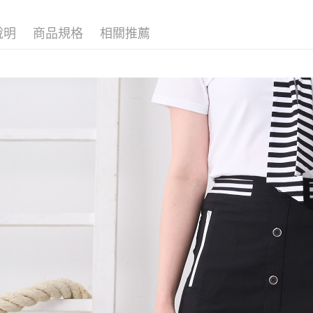
ATM付款
完成交易
AFTEE
▍春夏商
3.實際核
便利好安
說明
商品規格
相關推薦
4.訂單成
１．簡單
消。如遇
２．便利
運送方式
無法說明
３．安心
【繳款方
全家取貨
1.分期款
【「AFT
醒簡訊。
每筆NT$1
１．於結帳
2.透過簡
付」結帳
帳／街口支
7-11取貨
２．訂單
３．收到繳
每筆NT$1
【注意事
／ATM／
1.本服務
※ 請注意
宅配
用戶於交
絡購買商品
款買賣價
先享後付
每筆NT$1
2.基於同
※ 交易是
資料（包
是否繳費成
用，由本
付客戶支
3.完整用
【注意事
１．透過由
交易，需
求債權轉
２．關於
https://aft