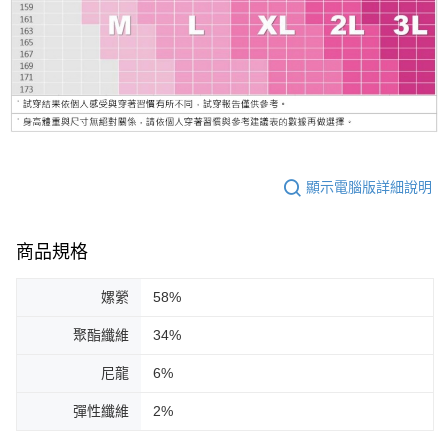
顯示電腦版詳細說明
商品規格
嫘縈
58%
聚酯纖維
34%
尼龍
6%
彈性纖維
2%