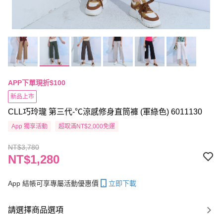
APP下單現折$100
新品上市
CLL巧玲瓏 第三代-℃涼感修身直筒褲 (軍綠色) 6011130
App 獨享活動
超取滿NT$2,000免運
NT$3,780
NT$1,280
App 結帳可享專屬活動優惠價
立即下載
請選擇商品選項