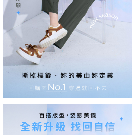
是否繳費成功／繳費後需取消欲退款等相關疑問，請聯繫「AFTEE先享後付
由本公司與您本人進行分期帳單所需資料之確認、核對及更正。
客戶支援中心」
https://netprotections.freshdesk.com/support/home
3.完整用戶服務條款，請詳閱以下連結：
https://oppay.tw/userRule
【注意事項】
１．透過由恩沛科技股份有限公司提供之「AFTEE先享後付」服務完成之交
易，需依本服務之必要範圍內提供個人資料，並將交易相關給付款項請求債
權轉讓予恩沛科技股份有限公司。
２．關於個人資料處理事宜，請瀏覽以下網址：
https://aftee.tw/terms/#terms3
３．未成年的使用者請事先徵得法定代理人或監護人之同意方可使用
「AFTEE先享後付」，若未經同意申辦者引起之損失，本公司不負相關責
任。
４．使用「AFTEE先享後付」時，將依據個別帳號之用戶狀況，依本公司即
時審查核予不同之上限額度；若仍有額度不足之情形，本公司將視審查結果
請求用戶進行身份認證。
５．嚴禁一人註冊多個帳號或使用他人資訊註冊。若發現惡意使用之情形，
恩沛科技股份有限公司將有權停止該用戶之使用額度並採取法律行動。