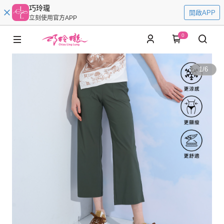
巧玲瓏
開啟APP
立刻使用官方APP
0
1
/
6