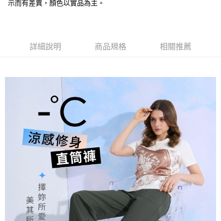
全盈+PAY
示而有差異，顏色以實品為主。
大哥付你分期
相關說明
【大哥付你分期使用說明】
詳細說明
商品規格
相關推薦
AFTEE先享後付
1.本服務由台灣大哥大提供，台灣大哥大用戶可立即使用無須另外申請。
2.付款方式選擇「大哥付你分期」，訂單成立後會自動跳轉到大哥付的交易
相關說明
流程，驗證手機門號後，選擇欲分期的期數、繳款截止日，確認付款後即完
【關於「AFTEE先享後付」】
成交易。
ATM付款
AFTEE先享後付是「在收到商品之後才付款」的支付方式。 讓您購物簡單
3.實際核准額度、可分期數及費用金額請依後續交易確認頁面所載為準。
便利好安心！
4.訂單成立30分鐘內，如未前往確認交易或遇審核未通過，訂單將自動取
１．簡單：不需註冊會員、不需綁卡、不需儲值。
運送方式
消。如遇「轉專審核」未通過狀況，表示未達大哥付你分期系統評分，恕無
２．便利：只要手機號碼，簡訊認證，即可結帳。
法說明評估內容。
３．安心：先確認商品／服務後，再付款。
全家取貨付款
【繳款方式說明】
1.分期款項不併入電信帳單，「大哥付你分期」於每月結算日後寄送繳費提
每筆NT$120，滿NT$2,000(含以上)免運費
【「AFTEE先享後付」結帳流程】
醒簡訊。
１．於結帳方式選擇「AFTEE先享後付」後，將跳轉至「AFTEE先享後付」
2.透過簡訊連結打開帳單後，可選擇「超商條碼／台灣大直營門市／銀行轉
7-11取貨付款
結帳頁面，進行簡訊認證並確認金額後，即可完成結帳。
帳／街口支付／iPASS MONEY」等通路繳費。
２．訂單成立數日內，您將收到繳費通知簡訊。
每筆NT$120，滿NT$2,000(含以上)免運費
３．收到繳費通知簡訊後14天內，點擊此簡訊中的連結，可透過四大超商／
【注意事項】
ATM／網路銀行／等多元方式進行付款，方視為交易完成。
宅配
1.本服務係由「台灣大哥大股份有限公司」（以下簡稱本公司）所提供，讓
※ 請注意：結帳手續完成當下不需立刻繳費，但若您需要取消訂單，請聯絡
用戶於交易時，得透過本服務購買商品或服務，並由商店將買賣／分期付款
每筆NT$120，滿NT$2,000(含以上)免運費
購買商品的店家。未經商家同意取消之訂單仍視為有效，需透過AFTEE先享
買賣價金債權讓與本公司後，依約使用本公司帳單繳交帳款。
後付繳納相關費用。
2.基於同意付款使用「大哥付你分期」之契約關係目的，商店將以您的個人
※ 交易是否成功請以「AFTEE先享後付 」之結帳頁面顯示為準，若有關於
資料（包含姓名、電話或地址）提供予台灣大哥大進項蒐集、處理及利用，