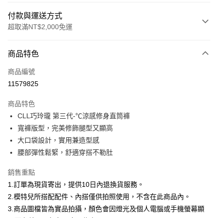
付款與運送方式
超取滿NT$2,000免運
付款方式
商品特色
信用卡一次付款
商品編號
信用卡分期付款
11579825
3 期 0 利率 每期
NT$426
21家銀行
商品特色
合作金庫商業銀行
第一商業銀行
超商取貨付款
CLL巧玲瓏 第三代-℃涼感修身直筒褲
華南商業銀行
彰化商業銀行
寬褲版型，完美修飾腿型又顯高
LINE Pay
上海商業儲蓄銀行
台北富邦商業銀行
國泰世華商業銀行
兆豐國際商業銀行
大口袋設計，實用兼造型感
Apple Pay
臺灣中小企業銀行
台中商業銀行
腰部彈性鬆緊，舒適穿搭不勒肚
匯豐（台灣）商業銀行
華泰商業銀行
街口支付
聯邦商業銀行
遠東國際商業銀行
銷售重點
元大商業銀行
永豐商業銀行
悠遊付
1.訂單為現貨寄出，提供10日內退換貨服務。
玉山商業銀行
星展（台灣）商業銀行
2.模特兒所搭配配件、內搭僅供拍照使用，不含在此商品內。
台新國際商業銀行
中國信託商業銀行
Google Pay
3.商品圖檔皆為實品拍攝，顏色會因燈光及個人電腦或手機螢幕顯
台灣樂天信用卡公司