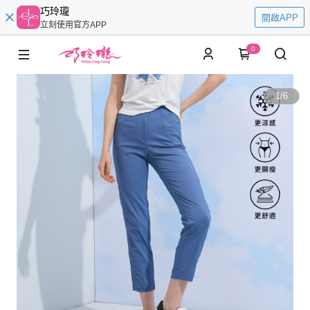
巧玲瓏
開啟APP
立刻使用官方APP
0
1
/
6