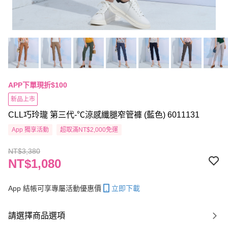
APP下單現折$100
新品上市
CLL巧玲瓏 第三代-℃涼感纖腿窄管褲 (藍色) 6011131
App 獨享活動
超取滿NT$2,000免運
NT$3,380
NT$1,080
App 結帳可享專屬活動優惠價
立即下載
請選擇商品選項