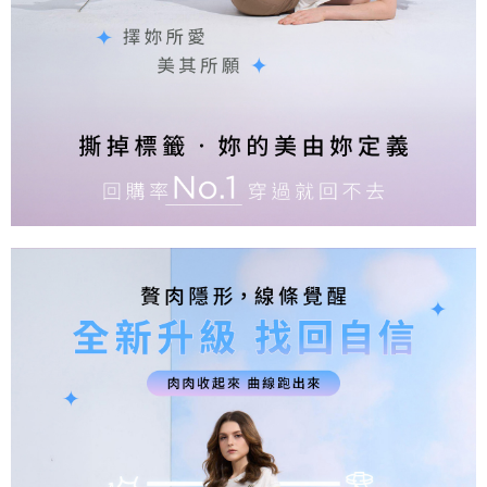
是否繳費成功／繳費後需取消欲退款等相關疑問，請聯繫「AFTEE先享後付
由本公司與您本人進行分期帳單所需資料之確認、核對及更正。
客戶支援中心」
https://netprotections.freshdesk.com/support/home
3.完整用戶服務條款，請詳閱以下連結：
https://oppay.tw/userRule
【注意事項】
１．透過由恩沛科技股份有限公司提供之「AFTEE先享後付」服務完成之交
易，需依本服務之必要範圍內提供個人資料，並將交易相關給付款項請求債
權轉讓予恩沛科技股份有限公司。
２．關於個人資料處理事宜，請瀏覽以下網址：
https://aftee.tw/terms/#terms3
３．未成年的使用者請事先徵得法定代理人或監護人之同意方可使用
「AFTEE先享後付」，若未經同意申辦者引起之損失，本公司不負相關責
任。
４．使用「AFTEE先享後付」時，將依據個別帳號之用戶狀況，依本公司即
時審查核予不同之上限額度；若仍有額度不足之情形，本公司將視審查結果
請求用戶進行身份認證。
５．嚴禁一人註冊多個帳號或使用他人資訊註冊。若發現惡意使用之情形，
恩沛科技股份有限公司將有權停止該用戶之使用額度並採取法律行動。