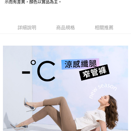
全盈+PAY
示而有差異，顏色以實品為主。
大哥付你分期
相關說明
【大哥付你分期使用說明】
詳細說明
商品規格
相關推薦
AFTEE先享後付
1.本服務由台灣大哥大提供，台灣大哥大用戶可立即使用無須另外申請。
2.付款方式選擇「大哥付你分期」，訂單成立後會自動跳轉到大哥付的交易
相關說明
流程，驗證手機門號後，選擇欲分期的期數、繳款截止日，確認付款後即完
【關於「AFTEE先享後付」】
成交易。
ATM付款
AFTEE先享後付是「在收到商品之後才付款」的支付方式。 讓您購物簡單
3.實際核准額度、可分期數及費用金額請依後續交易確認頁面所載為準。
便利好安心！
4.訂單成立30分鐘內，如未前往確認交易或遇審核未通過，訂單將自動取
１．簡單：不需註冊會員、不需綁卡、不需儲值。
運送方式
消。如遇「轉專審核」未通過狀況，表示未達大哥付你分期系統評分，恕無
２．便利：只要手機號碼，簡訊認證，即可結帳。
法說明評估內容。
３．安心：先確認商品／服務後，再付款。
全家取貨付款
【繳款方式說明】
1.分期款項不併入電信帳單，「大哥付你分期」於每月結算日後寄送繳費提
每筆NT$120，滿NT$2,000(含以上)免運費
【「AFTEE先享後付」結帳流程】
醒簡訊。
１．於結帳方式選擇「AFTEE先享後付」後，將跳轉至「AFTEE先享後付」
2.透過簡訊連結打開帳單後，可選擇「超商條碼／台灣大直營門市／銀行轉
7-11取貨付款
結帳頁面，進行簡訊認證並確認金額後，即可完成結帳。
帳／街口支付／iPASS MONEY」等通路繳費。
２．訂單成立數日內，您將收到繳費通知簡訊。
每筆NT$120，滿NT$2,000(含以上)免運費
３．收到繳費通知簡訊後14天內，點擊此簡訊中的連結，可透過四大超商／
【注意事項】
ATM／網路銀行／等多元方式進行付款，方視為交易完成。
宅配
1.本服務係由「台灣大哥大股份有限公司」（以下簡稱本公司）所提供，讓
※ 請注意：結帳手續完成當下不需立刻繳費，但若您需要取消訂單，請聯絡
用戶於交易時，得透過本服務購買商品或服務，並由商店將買賣／分期付款
每筆NT$120，滿NT$2,000(含以上)免運費
購買商品的店家。未經商家同意取消之訂單仍視為有效，需透過AFTEE先享
買賣價金債權讓與本公司後，依約使用本公司帳單繳交帳款。
後付繳納相關費用。
2.基於同意付款使用「大哥付你分期」之契約關係目的，商店將以您的個人
※ 交易是否成功請以「AFTEE先享後付 」之結帳頁面顯示為準，若有關於
資料（包含姓名、電話或地址）提供予台灣大哥大進項蒐集、處理及利用，