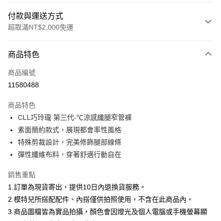
付款與運送方式
超取滿NT$2,000免運
付款方式
商品特色
信用卡一次付款
商品編號
信用卡分期付款
11580488
3 期 0 利率 每期
NT$360
21家銀行
商品特色
合作金庫商業銀行
第一商業銀行
超商取貨付款
CLL巧玲瓏 第三代-℃涼感纖腿窄管褲
華南商業銀行
彰化商業銀行
素面簡約款式，展現都會率性風格
LINE Pay
上海商業儲蓄銀行
台北富邦商業銀行
國泰世華商業銀行
兆豐國際商業銀行
特殊剪裁設計，完美修飾腿部線條
Apple Pay
臺灣中小企業銀行
台中商業銀行
彈性纖維布料，穿著舒適行動自在
匯豐（台灣）商業銀行
華泰商業銀行
街口支付
聯邦商業銀行
遠東國際商業銀行
銷售重點
元大商業銀行
永豐商業銀行
悠遊付
1.訂單為現貨寄出，提供10日內退換貨服務。
玉山商業銀行
星展（台灣）商業銀行
2.模特兒所搭配配件、內搭僅供拍照使用，不含在此商品內。
台新國際商業銀行
中國信託商業銀行
Google Pay
3.商品圖檔皆為實品拍攝，顏色會因燈光及個人電腦或手機螢幕顯
台灣樂天信用卡公司