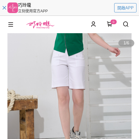
巧玲瓏
開啟APP
立刻使用官方APP
0
1
/
6