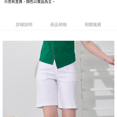
全盈+PAY
示而有差異，顏色以實品為主。
大哥付你分期
相關說明
【大哥付你分期使用說明】
詳細說明
商品規格
相關推薦
AFTEE先享後付
1.本服務由台灣大哥大提供，台灣大哥大用戶可立即使用無須另外申請。
2.付款方式選擇「大哥付你分期」，訂單成立後會自動跳轉到大哥付的交易
相關說明
流程，驗證手機門號後，選擇欲分期的期數、繳款截止日，確認付款後即完
【關於「AFTEE先享後付」】
成交易。
ATM付款
AFTEE先享後付是「在收到商品之後才付款」的支付方式。 讓您購物簡單
3.實際核准額度、可分期數及費用金額請依後續交易確認頁面所載為準。
便利好安心！
4.訂單成立30分鐘內，如未前往確認交易或遇審核未通過，訂單將自動取
１．簡單：不需註冊會員、不需綁卡、不需儲值。
運送方式
消。如遇「轉專審核」未通過狀況，表示未達大哥付你分期系統評分，恕無
２．便利：只要手機號碼，簡訊認證，即可結帳。
法說明評估內容。
３．安心：先確認商品／服務後，再付款。
全家取貨付款
【繳款方式說明】
1.分期款項不併入電信帳單，「大哥付你分期」於每月結算日後寄送繳費提
每筆NT$120，滿NT$2,000(含以上)免運費
【「AFTEE先享後付」結帳流程】
醒簡訊。
１．於結帳方式選擇「AFTEE先享後付」後，將跳轉至「AFTEE先享後付」
2.透過簡訊連結打開帳單後，可選擇「超商條碼／台灣大直營門市／銀行轉
7-11取貨付款
結帳頁面，進行簡訊認證並確認金額後，即可完成結帳。
帳／街口支付／iPASS MONEY」等通路繳費。
２．訂單成立數日內，您將收到繳費通知簡訊。
每筆NT$120，滿NT$2,000(含以上)免運費
３．收到繳費通知簡訊後14天內，點擊此簡訊中的連結，可透過四大超商／
【注意事項】
ATM／網路銀行／等多元方式進行付款，方視為交易完成。
宅配
1.本服務係由「台灣大哥大股份有限公司」（以下簡稱本公司）所提供，讓
※ 請注意：結帳手續完成當下不需立刻繳費，但若您需要取消訂單，請聯絡
用戶於交易時，得透過本服務購買商品或服務，並由商店將買賣／分期付款
每筆NT$120，滿NT$2,000(含以上)免運費
購買商品的店家。未經商家同意取消之訂單仍視為有效，需透過AFTEE先享
買賣價金債權讓與本公司後，依約使用本公司帳單繳交帳款。
後付繳納相關費用。
2.基於同意付款使用「大哥付你分期」之契約關係目的，商店將以您的個人
※ 交易是否成功請以「AFTEE先享後付 」之結帳頁面顯示為準，若有關於
資料（包含姓名、電話或地址）提供予台灣大哥大進項蒐集、處理及利用，