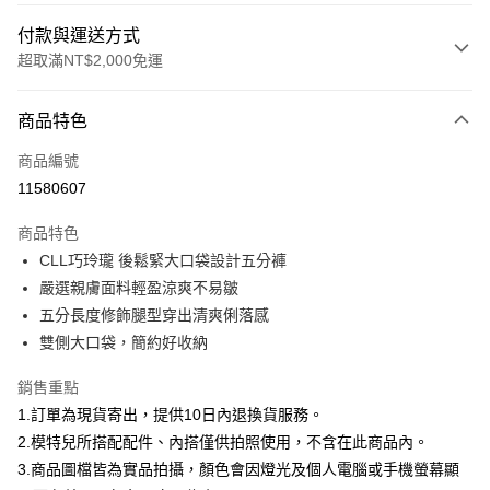
付款與運送方式
超取滿NT$2,000免運
付款方式
商品特色
信用卡一次付款
商品編號
信用卡分期付款
11580607
3 期 0 利率 每期
NT$660
21家銀行
商品特色
合作金庫商業銀行
第一商業銀行
超商取貨付款
CLL巧玲瓏 後鬆緊大口袋設計五分褲
華南商業銀行
彰化商業銀行
嚴選親膚面料輕盈涼爽不易皺
LINE Pay
上海商業儲蓄銀行
台北富邦商業銀行
國泰世華商業銀行
兆豐國際商業銀行
五分長度修飾腿型穿出清爽俐落感
Apple Pay
臺灣中小企業銀行
台中商業銀行
雙側大口袋，簡約好收納
匯豐（台灣）商業銀行
華泰商業銀行
街口支付
聯邦商業銀行
遠東國際商業銀行
銷售重點
元大商業銀行
永豐商業銀行
悠遊付
1.訂單為現貨寄出，提供10日內退換貨服務。
玉山商業銀行
星展（台灣）商業銀行
2.模特兒所搭配配件、內搭僅供拍照使用，不含在此商品內。
台新國際商業銀行
中國信託商業銀行
Google Pay
3.商品圖檔皆為實品拍攝，顏色會因燈光及個人電腦或手機螢幕顯
台灣樂天信用卡公司