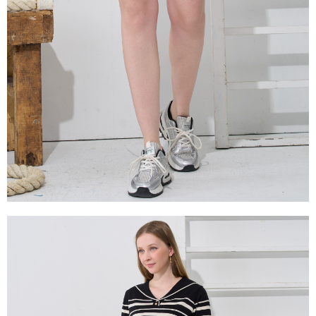
是否繳費成功／繳費後需取消欲退款等相關疑問，請聯繫「AFTEE先享後付
由本公司與您本人進行分期帳單所需資料之確認、核對及更正。
客戶支援中心」
https://netprotections.freshdesk.com/support/home
3.完整用戶服務條款，請詳閱以下連結：
https://oppay.tw/userRule
【注意事項】
１．透過由恩沛科技股份有限公司提供之「AFTEE先享後付」服務完成之交
易，需依本服務之必要範圍內提供個人資料，並將交易相關給付款項請求債
權轉讓予恩沛科技股份有限公司。
２．關於個人資料處理事宜，請瀏覽以下網址：
https://aftee.tw/terms/#terms3
３．未成年的使用者請事先徵得法定代理人或監護人之同意方可使用
「AFTEE先享後付」，若未經同意申辦者引起之損失，本公司不負相關責
任。
４．使用「AFTEE先享後付」時，將依據個別帳號之用戶狀況，依本公司即
時審查核予不同之上限額度；若仍有額度不足之情形，本公司將視審查結果
請求用戶進行身份認證。
５．嚴禁一人註冊多個帳號或使用他人資訊註冊。若發現惡意使用之情形，
恩沛科技股份有限公司將有權停止該用戶之使用額度並採取法律行動。