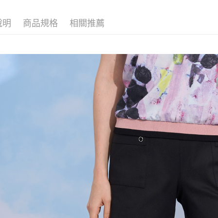
ATM付款
完成交易
AFTEE
▍春夏商
3.實際核
便利好安
說明
商品規格
相關推薦
4.訂單成
１．簡單
消。如遇
２．便利
運送方式
無法說明
３．安心
【繳款方
全家取貨
1.分期款
【「AFT
醒簡訊。
每筆NT$1
１．於結帳
2.透過簡
付」結帳
帳／街口支
7-11取貨
２．訂單
３．收到繳
每筆NT$1
【注意事
／ATM／
1.本服務
※ 請注意
宅配
用戶於交
絡購買商品
款買賣價
先享後付
每筆NT$1
2.基於同
※ 交易是
資料（包
是否繳費成
用，由本
付客戶支
3.完整用
【注意事
１．透過由
交易，需
求債權轉
２．關於
https://aft