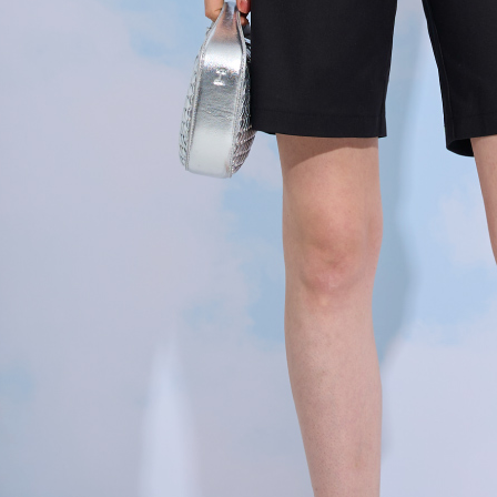
３．未成
「AFTE
任。
４．使用「
即時審查
結果請求
５．嚴禁
形，恩沛
動。