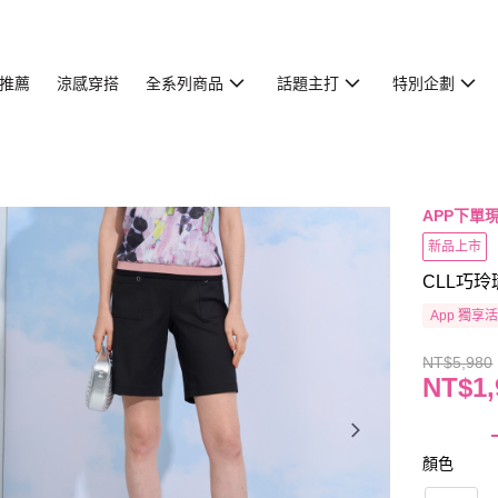
推薦
涼感穿搭
全系列商品
話題主打
特別企劃
APP下單現
新品上市
CLL巧玲
App 獨享
NT$5,980
NT$1,
顏色