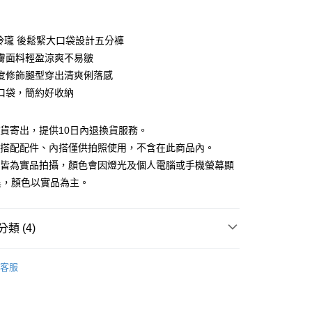
期付款
0 利率 每期
NT$660
21家銀行
巧玲瓏 後鬆緊大口袋設計五分褲
庫商業銀行
第一商業銀行
膚面料輕盈涼爽不易皺
付款
業銀行
彰化商業銀行
度修飾腿型穿出清爽俐落感
業儲蓄銀行
台北富邦商業銀行
口袋，簡約好收納
華商業銀行
兆豐國際商業銀行
小企業銀行
台中商業銀行
台灣）商業銀行
華泰商業銀行
現貨寄出，提供10日內退換貨服務。
業銀行
遠東國際商業銀行
所搭配配件、內搭僅供拍照使用，不含在此商品內。
業銀行
永豐商業銀行
檔皆為實品拍攝，顏色會因燈光及個人電腦或手機螢幕顯
業銀行
星展（台灣）商業銀行
異，顏色以實品為主。
際商業銀行
中國信託商業銀行
y
天信用卡公司
類 (4)
分期
88折優惠
客服
你分期使用說明】
款｜好評推薦
享後付
由台灣大哥大提供，台灣大哥大用戶可立即使用無須另外申請。
式選擇「大哥付你分期」，訂單成立後會自動跳轉到大哥付的交易
夏新品上市
APP下單｜現折$100
證手機門號後，選擇欲分期的期數、繳款截止日，確認付款後即
FTEE先享後付」】