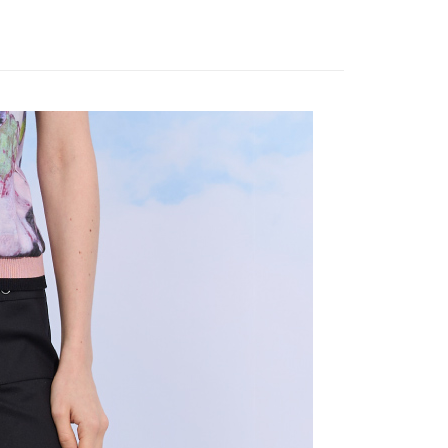
。
先享後付是「在收到商品之後才付款」的支付方式。 讓您購物簡單
品
本季商品
准額度、可分期數及費用金額請依後續交易確認頁面所載為準。
心！
立30分鐘內，如未前往確認交易或遇審核未通過，訂單將自動取
：不需註冊會員、不需綁卡、不需儲值。
「轉專審核」未通過狀況，表示未達大哥付你分期系統評分，恕
：只要手機號碼，簡訊認證，即可結帳。
評估內容。
：先確認商品／服務後，再付款。
式說明】
付款
項不併入電信帳單，「大哥付你分期」於每月結算日後寄送繳費提
EE先享後付」結帳流程】
20，滿NT$2,000(含以上)免運費
方式選擇「AFTEE先享後付」後，將跳轉至「AFTEE先享後
訊連結打開帳單後，可選擇「超商條碼／台灣大直營門市／銀行轉
頁面，進行簡訊認證並確認金額後，即可完成結帳。
付／iPASS MONEY」等通路繳費。
付款
成立數日內，您將收到繳費通知簡訊。
費通知簡訊後14天內，點擊此簡訊中的連結，可透過四大超商
20，滿NT$2,000(含以上)免運費
項】
網路銀行／等多元方式進行付款，方視為交易完成。
係由「台灣大哥大股份有限公司」（以下簡稱本公司）所提供，讓
：結帳手續完成當下不需立刻繳費，但若您需要取消訂單，請聯
易時，得透過本服務購買商品或服務，並由商店將買賣／分期付
的店家。未經商家同意取消之訂單仍視為有效，需透過AFTEE
金債權讓與本公司後，依約使用本公司帳單繳交帳款。
繳納相關費用。
20，滿NT$2,000(含以上)免運費
意付款使用「大哥付你分期」之契約關係目的，商店將以您的個人
否成功請以「AFTEE先享後付 」之結帳頁面顯示為準，若有關於
含姓名、電話或地址）提供予台灣大哥大進項蒐集、處理及利
功／繳費後需取消欲退款等相關疑問，請聯繫「AFTEE先享後
公司與您本人進行分期帳單所需資料之確認、核對及更正。
援中心」
https://netprotections.freshdesk.com/support/home
戶服務條款，請詳閱以下連結：
https://oppay.tw/userRule
項】
恩沛科技股份有限公司提供之「AFTEE先享後付」服務完成之
依本服務之必要範圍內提供個人資料，並將交易相關給付款項請
讓予恩沛科技股份有限公司。
個人資料處理事宜，請瀏覽以下網址：
ee.tw/terms/#terms3