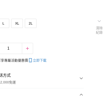
L
XL
2L
清除
紀錄
帳可享專屬活動優惠價
立即下載
送方式
2,000免運
次付款