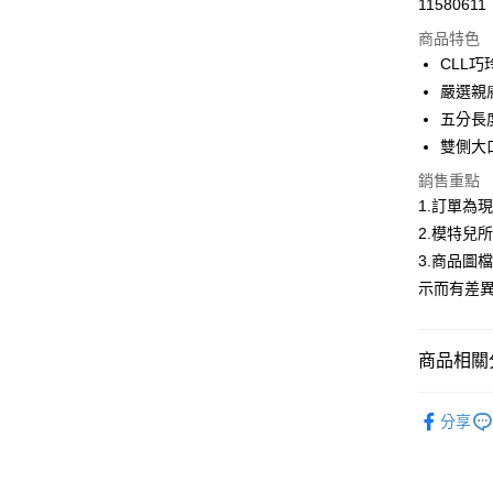
11580611
信用卡分
商品特色
3 期 
CLL
合作金
嚴選親
超商取貨
華南商
五分長
LINE Pay
上海商
雙側大
國泰世
Apple Pay
銷售重點
臺灣中
匯豐（
1.訂單為
街口支付
聯邦商
2.模特兒
元大商
悠遊付
3.商品圖
玉山商
示而有差
台新國
Google Pa
台灣樂
全盈+PAY
商品相關分
大哥付你
首購限定｜
相關說明
分享
【大哥付
熱銷多色
AFTEE先
1.本服務
2.付款方
相關說明
2026春
流程，驗
【關於「A