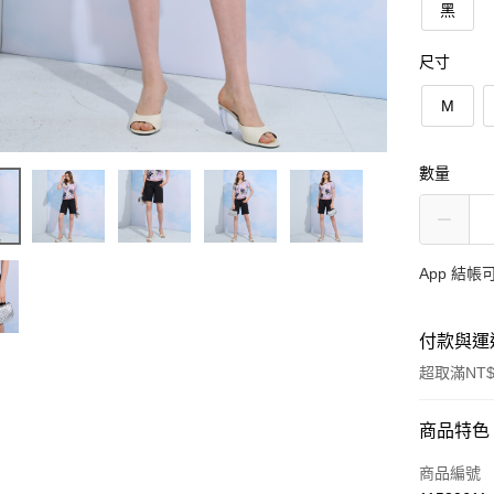
黑
尺寸
M
數量
App 結
付款與運
超取滿NT$
付款方式
商品特色
信用卡一
商品編號